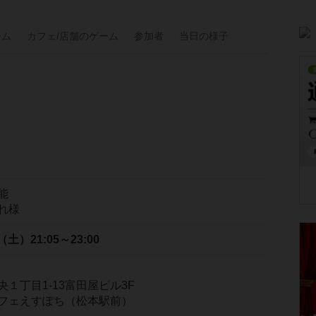
ーム
カフェ/
店舗の
ゲーム
参加者
当日の
様子
能
れ様
日（土）
21:05～23:00
１丁目1-13富田屋ビル3F
フェえすぽち（松本駅前）