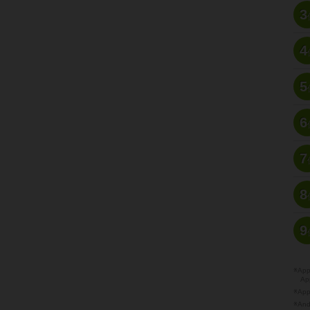
3
4
5
6
7
8
9
※A
Ap
※Ap
※A