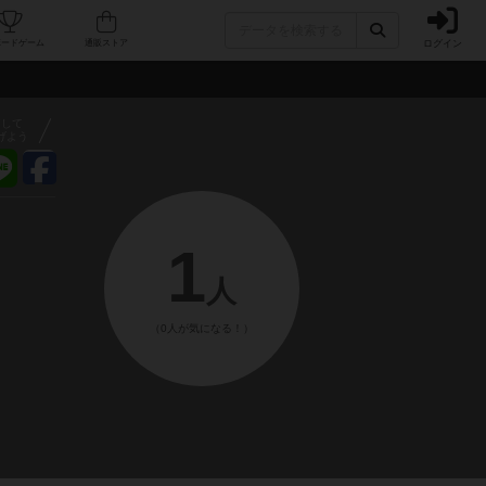
ログイン
フェ/店舗
人気ボードゲーム
通販ストア
アして
げよう
1
人
（0人が気になる！）