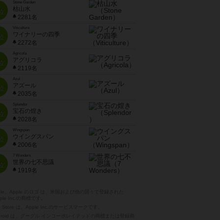
Stone Garden
枯山水
位
2281名
Viticulture
ワイナリーの四季
位
2272名
Agricola
アグリコラ
位
2119名
Azul
アズール
位
2035名
Splendor
宝石の煌き
位
2028名
Wingspan
ウイングスパン
位
2006名
7 Wonders
世界の七不思議
位
1919名
pple、Apple のロゴ は、米国および他の国々で登録された
ple Inc.の商標です。
p Store は、Apple Inc.のサービスマークです。
ndroid は、グーグル インコーポレイテッドの商標または登録商