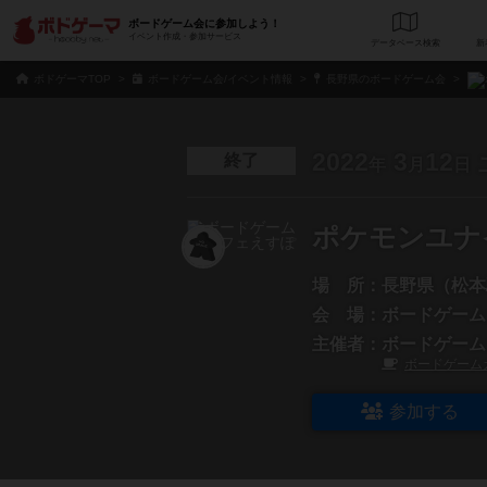
ボードゲーム会に参加しよう！
イベント作成・参加サービス
データベース
検
ボドゲーマTOP
ボードゲーム会/イベント情報
長野県のボードゲーム会
2022
3
12
終了
年
月
日
ポケモンユナ
場 所：
長野県（松本
会 場：
ボードゲーム
主催者：
ボードゲーム
ボードゲーム
参加する