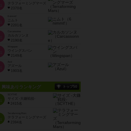
テラフォーミングマーズ
位
2370名
6 nimmt!
ニムト
位
2201名
Carcassonne
カルカソンヌ
位
2190名
Wingspan
ウイングスパン
位
2149名
Azul
アズール
位
1903名
興味ありランキング
トップ50
SCYTHE
サイズ -大鎌戦役-
位
2415名
Terraforming Mars
テラフォーミングマーズ
位
2394名