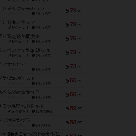
テンプテーション
79
PT
紹介文なし
2件の投稿
インドネシア
78
PT
紹介文あり
2件の投稿
宵と暁の呪文書
75
PT
紹介文あり
8件の投稿
リスボン・トラム 28
73
PT
紹介文あり
9件の投稿
アマナイト
73
PT
紹介文なし
1件の投稿
ブラヴェスト
66
PT
紹介文なし
1件の投稿
スペクタキュラー
60
PT
紹介文なし
1件の投稿
スモールワールド
59
PT
紹介文あり
13件の投稿
ギャンブラー
58
PT
紹介文なし
2件の投稿
Bitter End ブタペスト救出作戦