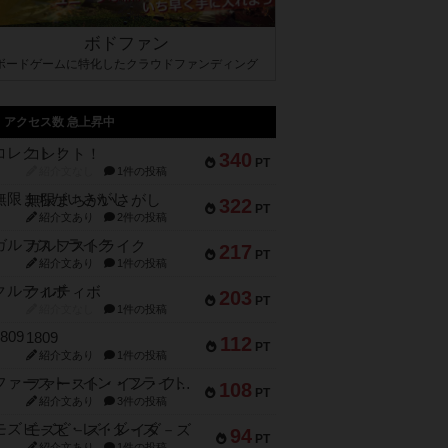
ボドファン
ボードゲームに特化したクラウドファンディング
アクセス数 急上昇中
コレクト！
340
PT
紹介文なし
1件の投稿
無限まちがいさがし
322
PT
紹介文あり
2件の投稿
ガルフストライク
217
PT
紹介文あり
1件の投稿
クルティボ
203
PT
紹介文なし
1件の投稿
1809
112
PT
紹介文あり
1件の投稿
ファースト・イン・フライト
108
PT
紹介文あり
3件の投稿
モズビ－ズ・レイダ－ズ
94
PT
紹介文あり
1件の投稿