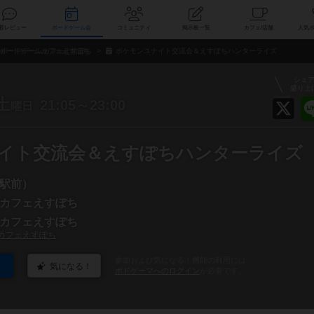
索
新着レビュー
ボードゲーム会
コミュニティ
掲示板一覧
カ
ボードゲームカフェえすぽち
ポケモンユナイト交流会＆えすぽちハンターライズ
シェ
盛り上
土
21:05～23:00
曜日
イト交流会＆えすぽちハンターライズ
駅前）
カフェえすぽち
カフェえすぽち
カフェえすぽち
参加および気になる！機能の利用には
気になる！
ボドゲーマへのログイン
が必要です。