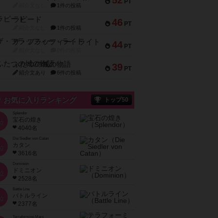
52
PT
紹介文なし
1件の投稿
ラピード
46
PT
紹介文なし
1件の投稿
ザ・フラッフィー・ライト
44
PT
紹介文なし
0件の投稿
ふたつの城の物語
39
PT
紹介文あり
6件の投稿
お気に入りランキング
トップ50
Splendor
宝石の煌き
位
4040名
Die Siedler von Catan
カタン
位
3616名
Dominion
ドミニオン
位
2528名
Battle Line
バトルライン
位
2377名
Terraforming Mars