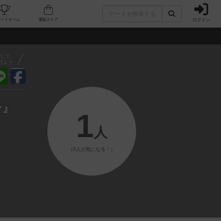
ログイン
フェ/店舗
人気ボードゲーム
通販ストア
アして
げよう
ー』
1
人
（0人が気になる！）