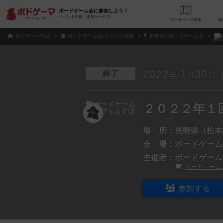
ボードゲーム会に参加しよう！
イベント作成・参加サービス
データベース
検
ボドゲーマTOP
ボードゲーム会/イベント情報
長野県のボードゲーム会
2022
1
30
終了
年
月
日
２０２２年１
場 所：
長野県（松本
会 場：
ボードゲーム
主催者：
ボードゲーム
ボードゲーム
参加する