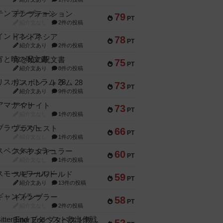
テンプテーション
79
PT
紹介文なし
2件の投稿
インドネシア
78
PT
紹介文あり
2件の投稿
宵と暁の呪文書
75
PT
紹介文あり
8件の投稿
リスボン・トラム 28
73
PT
紹介文あり
9件の投稿
アマナイト
73
PT
紹介文なし
1件の投稿
ブラヴェスト
66
PT
紹介文なし
1件の投稿
スペクタキュラー
60
PT
紹介文なし
1件の投稿
スモールワールド
59
PT
紹介文あり
13件の投稿
ギャンブラー
58
PT
紹介文なし
2件の投稿
Bitter End ブタペスト救出作戦