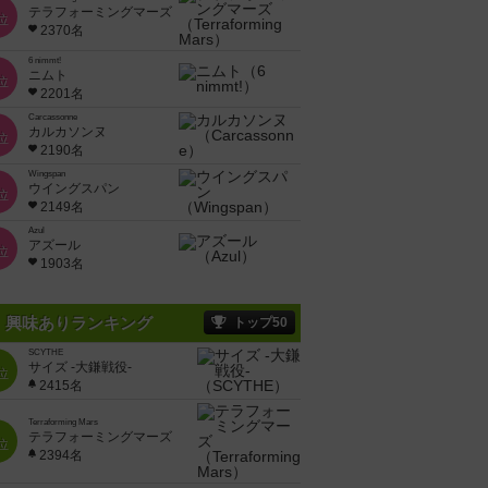
テラフォーミングマーズ
位
2370名
6 nimmt!
ニムト
位
2201名
Carcassonne
カルカソンヌ
位
2190名
Wingspan
ウイングスパン
位
2149名
Azul
アズール
位
1903名
興味ありランキング
トップ50
SCYTHE
サイズ -大鎌戦役-
位
2415名
Terraforming Mars
テラフォーミングマーズ
位
2394名