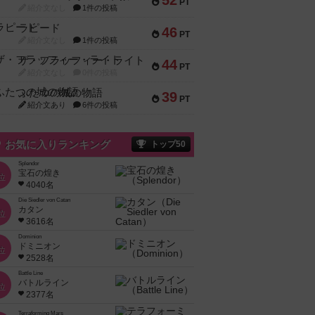
52
PT
紹介文なし
1件の投稿
ラピード
46
PT
紹介文なし
1件の投稿
ザ・フラッフィー・ライト
44
PT
紹介文なし
0件の投稿
ふたつの城の物語
39
PT
紹介文あり
6件の投稿
お気に入りランキング
トップ50
Splendor
宝石の煌き
位
4040名
Die Siedler von Catan
カタン
位
3616名
Dominion
ドミニオン
位
2528名
Battle Line
バトルライン
位
2377名
Terraforming Mars