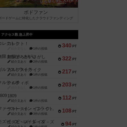
ボドファン
ボードゲームに特化したクラウドファンディング
アクセス数 急上昇中
コレクト！
340
PT
紹介文なし
1件の投稿
無限まちがいさがし
322
PT
紹介文あり
2件の投稿
ガルフストライク
217
PT
紹介文あり
1件の投稿
クルティボ
203
PT
紹介文なし
1件の投稿
1809
112
PT
紹介文あり
1件の投稿
ファースト・イン・フライト
108
PT
紹介文あり
3件の投稿
モズビ－ズ・レイダ－ズ
94
PT
紹介文あり
1件の投稿