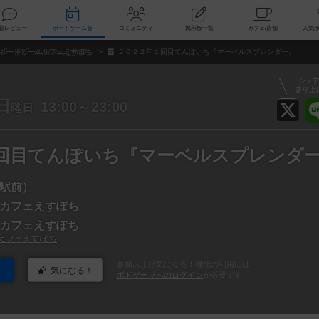
索
新着レビュー
ボードゲーム会
コミュニティ
掲示板一覧
カ
ボードゲームカフェえすぽち
２０２２年１回目てんぽいち『マーベルスプレンダー』
シェ
盛り上
日
13:00～23:00
曜日
回目てんぽいち『マーベルスプレンダ
駅前）
カフェえすぽち
カフェえすぽち
カフェえすぽち
参加および気になる！機能の利用には
気になる！
ボドゲーマへのログイン
が必要です。