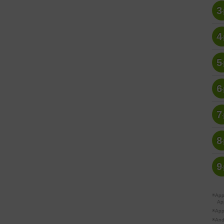
3
4
5
6
7
8
9
※A
Ap
※Ap
※A