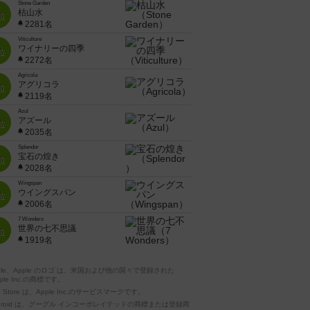
Stone Garden
枯山水
位
2281名
Viticulture
ワイナリーの四季
位
2272名
Agricola
アグリコラ
位
2119名
Azul
アズール
位
2035名
Splendor
宝石の煌き
位
2028名
Wingspan
ウイングスパン
位
2006名
7 Wonders
世界の七不思議
位
1919名
pple、Apple のロゴ は、米国および他の国々で登録された
ple Inc.の商標です。
p Store は、Apple Inc.のサービスマークです。
ndroid は、グーグル インコーポレイテッドの商標または登録商