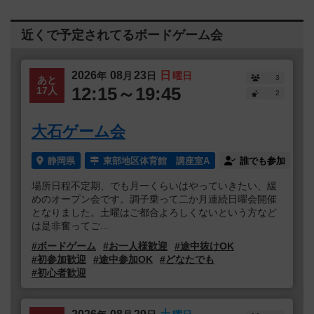
近くで予定されてるボードゲーム会
2026
08
23
日
年
月
日
曜日
3
あと
12:15～19:45
17人
2
大石ゲーム会
静岡県
東部地区体育館 講座室A
誰でも参加
場所日程不定期、でも月一くらいはやっていきたい、緩
めのオープン会です。調子乗って二か月連続日曜会開催
となりました。土曜はご都合よろしくないという方など
は是非奮ってご...
#ボードゲーム
#お一人様歓迎
#途中抜けOK
#初参加歓迎
#途中参加OK
#どなたでも
#初心者歓迎