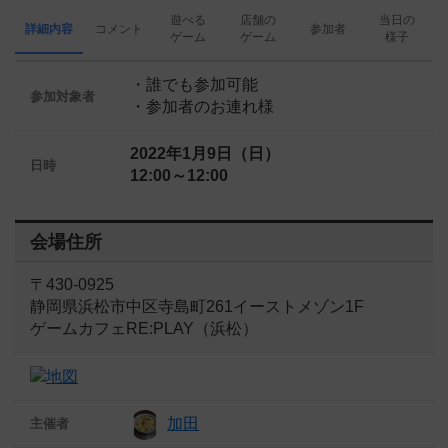
遊べる
店舗の
当日の
詳細内容
コメント
参加者
ゲーム
ゲーム
様子
・誰でも参加可能
参加対象者
・参加者のお連れ様
2022年1月9日（日）
日時
12:00～12:00
会場住所
〒430-0925
静岡県浜松市中区寺島町261イーストメゾン1F
ゲームカフェRE:PLAY（浜松）
加田
主催者