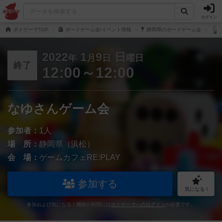
ログイン
ボドゲーマTOP
ボードゲーム会/イベント情報
静岡県のボードゲーム会
2022
1
9
日
年
月
日
曜日
終了
12:00～12:00
なゆさんゲーム会
参加者：
1人
場 所：
静岡県（浜松）
会 場：
ゲームカフェRE:PLAY
参加する
気になる！
参加および気になる！機能の利用には
ボドゲーマへのログイン
が必要です。