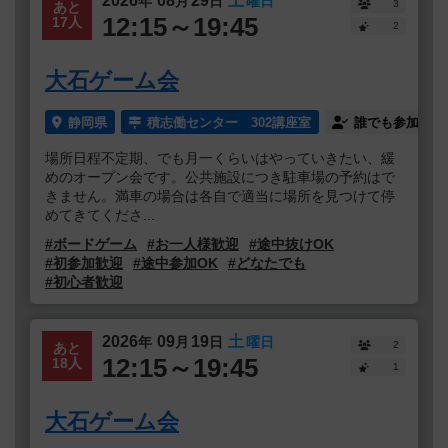
2026
08
29
土
年
月
日
曜日
3
あと
12:15～19:45
17人
2
大石ゲーム会
静岡県
積志働センター 302講座室
誰でも参加
場所日程不定期、でも月一くらいはやっていきたい、緩
めのオープン会です。公共施設につき駐車場の予約はで
きません。満車の場合は各自で適当に場所を見つけて停
めてきてくださ...
#ボードゲーム
#お一人様歓迎
#途中抜けOK
#初参加歓迎
#途中参加OK
#どなたでも
#初心者歓迎
2026
09
19
土
年
月
日
曜日
2
あと
12:15～19:45
18人
1
大石ゲーム会