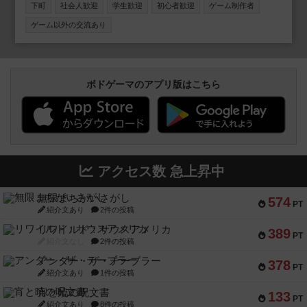
しいです🥰
下町
社会人歓迎
学生歓迎
初心者歓迎
ゲーム制作者
ゲーム以外の交流あり
ボドゲーマのアプリ版はこちら
アクセス数 急上昇中
無限まちがいさがし
574
PT
紹介文あり
2件の投稿
リワイルド：サウスアメリカ
389
PT
紹介文なし
2件の投稿
アンダー・ザ・テーブラー
378
PT
紹介文あり
1件の投稿
宵と暁の呪文書
133
PT
紹介文あり
8件の投稿