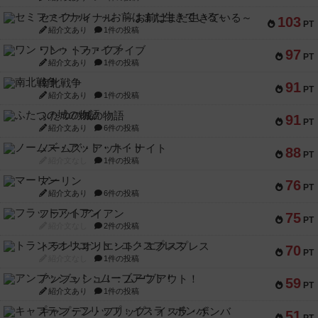
セミファイナル ～お前はまだ生きている～
103
PT
紹介文あり
1件の投稿
ワン・トゥ・ファイブ
97
PT
紹介文あり
1件の投稿
南北戦争
91
PT
紹介文あり
1件の投稿
ふたつの城の物語
91
PT
紹介文あり
6件の投稿
ノームズ・アット・ナイト
88
PT
紹介文なし
1件の投稿
マーリン
76
PT
紹介文あり
6件の投稿
フラットアイアン
75
PT
紹介文なし
2件の投稿
トランスオリエント・エクスプレス
70
PT
紹介文なし
1件の投稿
アンブッシュ！：ムーブアウト！
59
PT
紹介文あり
1件の投稿
キャプテン・フリップ：イスラ・ボンバ
51