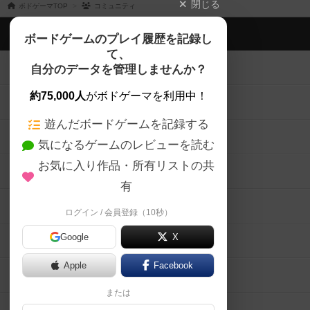
閉じる
ボドゲーマTOP
コミュニティ
ボドゲーマTOP
ボードゲームのプレイ履歴を記録し
て、
ボードゲームを検索する
自分のデータを管理しませんか？
約75,000人
がボドゲーマを利用中！
ボードゲームの新着レビュー
遊んだボードゲームを記録する
ボードゲーム会情報
気になるゲームのレビューを読む
お気に入り作品・所有リストの共
メカニクス特集
有
掲示板・トピックス
ログイン / 会員登録（10秒）
Google
X
ボドとも・会員一覧
Apple
Facebook
ボードゲーム業界コラム
または