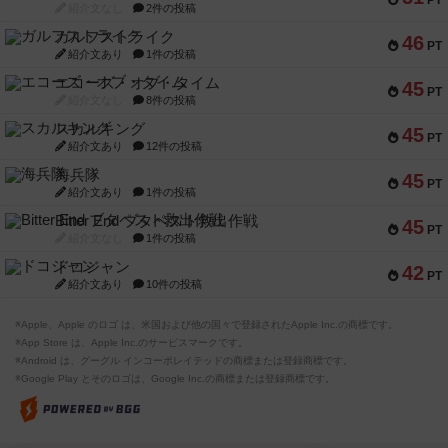
PT
紹介文なし
2件の投稿
ガルフストライク
46
PT
紹介文あり
1件の投稿
エコーズ・オブ・タイム
45
PT
紹介文なし
8件の投稿
スカルキング
45
PT
紹介文あり
12件の投稿
海兵隊
45
PT
紹介文あり
1件の投稿
Bitter End ブタペスト救出作戦
45
PT
紹介文なし
1件の投稿
ドコジャン
42
PT
紹介文あり
10件の投稿
※Apple、Apple のロゴ は、米国および他の国々で登録されたApple Inc.の商標です。
※App Store は、Apple Inc.のサービスマークです。
※Android は、グーグル インコーポレイテッドの商標または登録商標です。
※Google Play とそのロゴは、Google Inc.の商標または登録商標です。