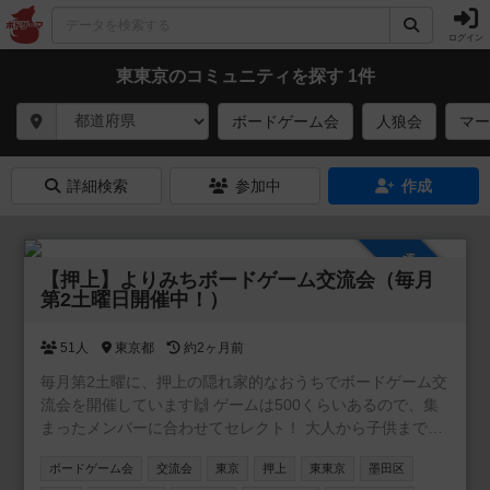
ログイン
東東京のコミュニティを探す 1件
ボードゲーム会
人狼会
マー
詳細検索
参加中
作成
参加自由
【押上】よりみちボードゲーム交流会（毎月
第2土曜日開催中！）
51人
東京都
約2ヶ月前
毎月第2土曜に、押上の隠れ家的なおうちでボードゲーム交
流会を開催しています🙌 ゲームは500くらいあるので、集
まったメンバーに合わせてセレクト！ 大人から子供まで楽
しめますので、どなたでも安心してご参加できます😊 初め
ボードゲーム会
交流会
東京
押上
東東京
墨田区
ての方ももちろん歓迎！ まずは一度遊びに来てくれると嬉