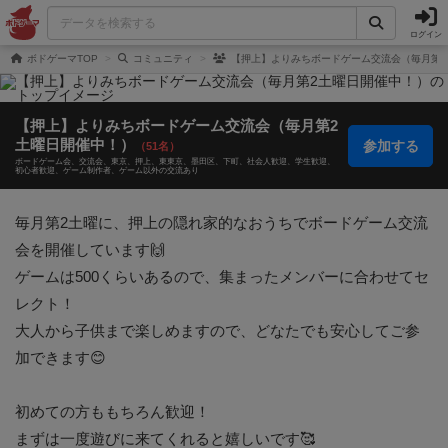
ログイン
ボドゲーマTOP
コミュニティ
【押上】よりみちボードゲーム交流会（毎月第2
【押上】よりみちボードゲーム交流会（毎月第2
土曜日開催中！）
参加する
（51名）
ボードゲーム会
交流会
東京
押上
東東京
墨田区
下町
社会人歓迎
学生歓迎
初心者歓迎
ゲーム制作者
ゲーム以外の交流あり
毎月第2土曜に、押上の隠れ家的なおうちでボードゲーム交流
会を開催しています🙌

ゲームは500くらいあるので、集まったメンバーに合わせてセ
レクト！

大人から子供まで楽しめますので、どなたでも安心してご参
加できます😊

初めての方ももちろん歓迎！

まずは一度遊びに来てくれると嬉しいです🥰