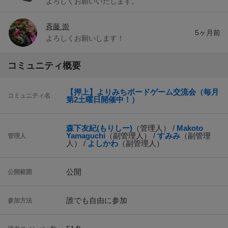
よろしくお願いいたします。
斉藤 崇
5ヶ月前
よろしくお願いします！
コミュニティ概要
【押上】よりみちボードゲーム交流会（毎月
コミュニティ名
第2土曜日開催中！）
森下友紀(もりしー)
（管理人） /
Makoto
Yamaguchi
（副管理人） /
すみみ
（副管理
管理人
人） /
よしかわ
（副管理人）
公開
公開範囲
誰でも自由に参加
参加方法