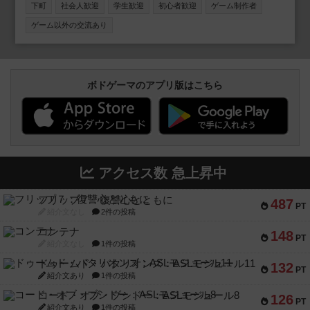
しいです🥰
下町
社会人歓迎
学生歓迎
初心者歓迎
ゲーム制作者
ゲーム以外の交流あり
ボドゲーマのアプリ版はこちら
アクセス数 急上昇中
フリップ７：復讐心とともに
487
PT
紹介文なし
2件の投稿
コンテナ
148
PT
紹介文なし
1件の投稿
ドゥームド・バタリオンズ：ASLモジュール11
132
PT
紹介文あり
1件の投稿
コード・オブ・ブシドー：ASLモジュール8
126
PT
紹介文あり
1件の投稿