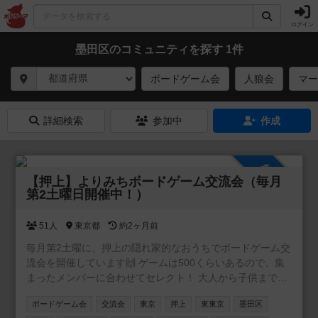
ログイン
墨田区のコミュニティを探す 1件
ボードゲーム会
人狼会
マー
詳細検索
参加中
作成
参加自由
【押上】よりみちボードゲーム交流会（毎月
第2土曜日開催中！）
51人
東京都
約2ヶ月前
毎月第2土曜に、押上の隠れ家的なおうちでボードゲーム交
流会を開催しています🙌 ゲームは500くらいあるので、集
まったメンバーに合わせてセレクト！ 大人から子供まで楽
しめますので、どなたでも安心してご参加できます😊 初め
ボードゲーム会
交流会
東京
押上
東東京
墨田区
ての方ももちろん歓迎！ まずは一度遊びに来てくれると嬉