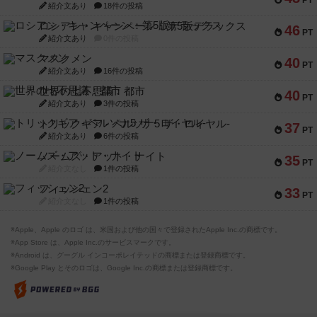
PT
紹介文あり
18件の投稿
ロシアン・キャンペーン：第5版デラックス
46
PT
紹介文あり
0件の投稿
マスクメン
40
PT
紹介文あり
16件の投稿
世界の七不思議：都市
40
PT
紹介文あり
3件の投稿
トリックギア - ペルソナ5 ザ・ロイヤル-
37
PT
紹介文あり
6件の投稿
ノームズ・アット・ナイト
35
PT
紹介文なし
1件の投稿
フィッシェン2
33
PT
紹介文なし
1件の投稿
※Apple、Apple のロゴ は、米国および他の国々で登録されたApple Inc.の商標です。
※App Store は、Apple Inc.のサービスマークです。
※Android は、グーグル インコーポレイテッドの商標または登録商標です。
※Google Play とそのロゴは、Google Inc.の商標または登録商標です。