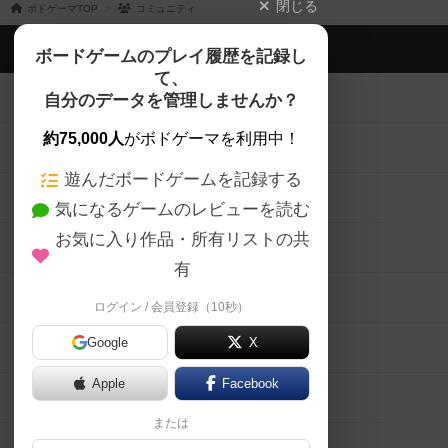
閉じる
ボドゲーマTOP
コミュニティ
ボドゲーマTOP
ボードゲームのプレイ履歴を記録し
て、
ボードゲームを検索する
自分のデータを管理しませんか？
約75,000人
がボドゲーマを利用中！
ボードゲームの新着レビュー
遊んだボードゲームを記録する
ボードゲーム会情報
気になるゲームのレビューを読む
お気に入り作品・所有リストの共
メカニクス特集
有
掲示板・トピックス
ログイン / 会員登録（10秒）
Google
X
ボドとも・会員一覧
Apple
Facebook
ボードゲーム業界コラム
または