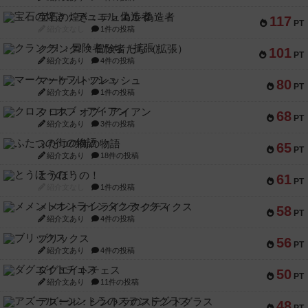
宝石の煌き：デュエル 偽造者
117
PT
紹介文なし
1件の投稿
クランク! ：冒険者たち（拡張）
101
PT
紹介文あり
4件の投稿
マーケットフレッシュ
80
PT
紹介文あり
1件の投稿
クロス・オブ・アイアン
68
PT
紹介文あり
3件の投稿
ふたつの街の物語
65
PT
紹介文あり
18件の投稿
とうほうの！
61
PT
紹介文なし
1件の投稿
メメントオンラインタクティクス
58
PT
紹介文あり
4件の投稿
ブリックス
56
PT
紹介文あり
4件の投稿
ダグエイトチェス
50
PT
紹介文あり
11件の投稿
アズール：シントラのステンドグラス
48