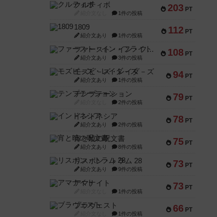
クルティボ
203
PT
紹介文なし
1件の投稿
1809
112
PT
紹介文あり
1件の投稿
ファースト・イン・フライト
108
PT
紹介文あり
3件の投稿
モズビ－ズ・レイダ－ズ
94
PT
紹介文あり
1件の投稿
テンプテーション
79
PT
紹介文なし
2件の投稿
インドネシア
78
PT
紹介文あり
2件の投稿
宵と暁の呪文書
75
PT
紹介文あり
8件の投稿
リスボン・トラム 28
73
PT
紹介文あり
9件の投稿
アマナイト
73
PT
紹介文なし
1件の投稿
ブラヴェスト
66
PT
紹介文なし
1件の投稿