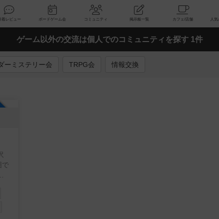
索
新着レビュー
ボードゲーム会
コミュニティ
掲示板一覧
ゲーム以外の交流は個人でのコミュニティを探す 1件
ダーミステリー会
TRPG会
情報交換
加自由
沢
囲で
ド
い
と
い