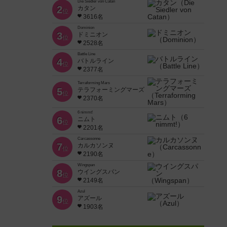
Die Siedler von Catan
2
カタン
位
3616名
Dominion
3
ドミニオン
位
2528名
Battle Line
4
バトルライン
位
2377名
Terraforming Mars
5
テラフォーミングマーズ
位
2370名
6 nimmt!
6
ニムト
位
2201名
Carcassonne
7
カルカソンヌ
位
2190名
Wingspan
8
ウイングスパン
位
2149名
Azul
9
アズール
位
1903名