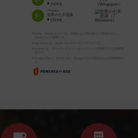
位
2006名
7 Wonders
9
世界の七不思議
位
1919名
※Apple、Apple のロゴ は、米国および他の国々で登録された
Apple Inc.の商標です。
※App Store は、Apple Inc.のサービスマークです。
※Android は、グーグル インコーポレイテッドの商標または登録商
標です。
※Google Play とそのロゴは、Google Inc.の商標または登録商標で
す。