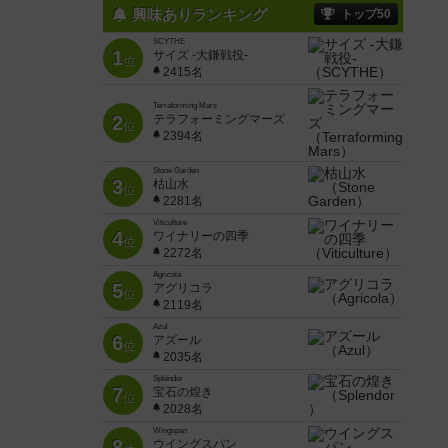
興味ありランキング
トップ50
SCYTHE
1
サイズ -大鎌戦役-
位
2415名
Terraforming Mars
2
テラフォーミングマーズ
位
2394名
Stone Garden
3
枯山水
位
2281名
Viticulture
4
ワイナリーの四季
位
2272名
Agricola
5
アグリコラ
位
2119名
Azul
6
アズール
位
2035名
Splendor
7
宝石の煌き
位
2028名
Wingspan
8
ウイングスパン