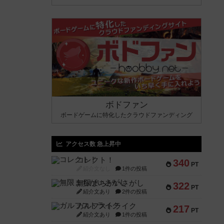
ボドファン
ボードゲームに特化したクラウドファンディング
アクセス数 急上昇中
コレクト！
340
PT
紹介文なし
1件の投稿
無限まちがいさがし
322
PT
紹介文あり
2件の投稿
ガルフストライク
217
PT
紹介文あり
1件の投稿