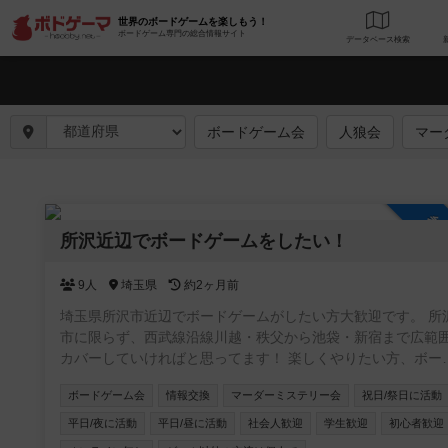
世界のボードゲームを楽しもう！
ボードゲーム専門の総合情報サイト
データベース
検
ボードゲーム会
人狼会
マー
参
所沢近辺でボードゲームをしたい！
9人
埼玉県
約2ヶ月前
埼玉県所沢市近辺でボードゲームがしたい方大歓迎です。 所
市に限らず、西武線沿線川越・秩父から池袋・新宿まで広範
カバーしていければと思ってます！ 楽しくやりたい方、ボー
ゲーム友達増やしたい方、ボードゲームの話をたくさんした
ボードゲーム会
情報交換
マーダーミステリー会
祝日/祭日に活動
方、是非お入りください！ 逆にご飯とか飲みとかそういうこ
はするつもりありません。 仲良くなったなら是非どうぞ！と
平日/夜に活動
平日/昼に活動
社会人歓迎
学生歓迎
初心者歓迎
うスタンスです。