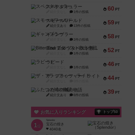
スペクタキュラー
60
PT
紹介文なし
1件の投稿
スモールワールド
59
PT
紹介文あり
13件の投稿
ギャンブラー
58
PT
紹介文なし
2件の投稿
Bitter End ブタペスト救出作戦
52
PT
紹介文なし
1件の投稿
ラピード
46
PT
紹介文なし
1件の投稿
ザ・フラッフィー・ライト
44
PT
紹介文なし
0件の投稿
ふたつの城の物語
39
PT
紹介文あり
6件の投稿
お気に入りランキング
トップ50
Splendor
1
宝石の煌き
位
4040名