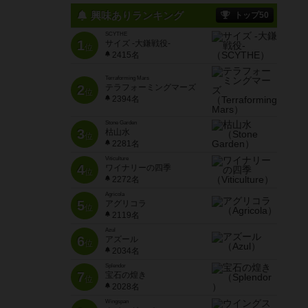
興味ありランキング
トップ50
SCYTHE
1
サイズ -大鎌戦役-
位
2415名
Terraforming Mars
2
テラフォーミングマーズ
位
2394名
Stone Garden
3
枯山水
位
2281名
Viticulture
4
ワイナリーの四季
位
2272名
Agricola
5
アグリコラ
位
2119名
Azul
6
アズール
位
2034名
Splendor
7
宝石の煌き
位
2028名
Wingspan