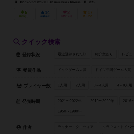
TSKさんいん中央テレビ（TSK sanin chuuou Television）
吉本興業（Yoshimoto kougyou）
5
14
2
17
興味あり
経験あり
お気に入り
持ってる
クイック検索
最近登録された順
紹介文あり
レビュ
登録状況
ドイツゲーム大賞
ドイツ年間ゲーム大賞
受賞作品
1人用
2人用
3～4人用
4～8人用
プレイヤー数
2021〜2022年
2019〜2020年
2016
発売時期
1950〜1980年
ライナー・クニツィア
クラウス・トイバ
作者