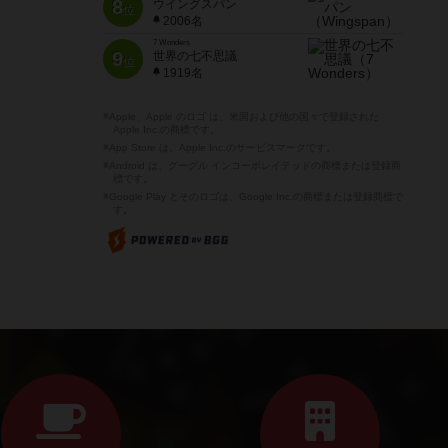
8
ウイングスパン
位
2006名
7 Wonders
9
世界の七不思議
位
1919名
※Apple、Apple のロゴ は、米国および他の国々で登録された
Apple Inc.の商標です。
※App Store は、Apple Inc.のサービスマークです。
※Android は、グーグル インコーポレイテッドの商標または登録商
標です。
※Google Play とそのロゴは、Google Inc.の商標または登録商標で
す。