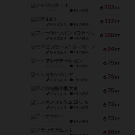
クルティボ
203
PT
紹介文なし
1件の投稿
1809
112
PT
紹介文あり
1件の投稿
ファースト・イン・フライト
108
PT
紹介文あり
3件の投稿
モズビ－ズ・レイダ－ズ
94
PT
紹介文あり
1件の投稿
テンプテーション
79
PT
紹介文なし
2件の投稿
インドネシア
78
PT
紹介文あり
2件の投稿
宵と暁の呪文書
75
PT
紹介文あり
8件の投稿
リスボン・トラム 28
73
PT
紹介文あり
9件の投稿
アマナイト
73
PT
紹介文なし
1件の投稿
ブラヴェスト
66
PT