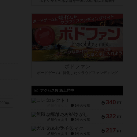
ボドゲが遊べる店舗を全国500店舗以上掲載中
ボドファン
ボードゲームに特化したクラウドファンディング
アクセス数 急上昇中
コレクト！
340
PT
990年
紹介文なし
1件の投稿
無限まちがいさがし
322
PT
紹介文あり
2件の投稿
ガルフストライク
217
PT
紹介文あり
1件の投稿