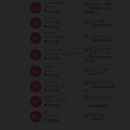
Die Siedler von Catan
2
カタン
位
3616名
Dominion
3
ドミニオン
位
2528名
Battle Line
4
バトルライン
位
2377名
Terraforming Mars
5
テラフォーミングマーズ
位
2370名
6 nimmt!
6
ニムト
位
2201名
Carcassonne
7
カルカソンヌ
位
2190名
Wingspan
8
ウイングスパン
位
2149名
Azul
9
アズール
位
1903名