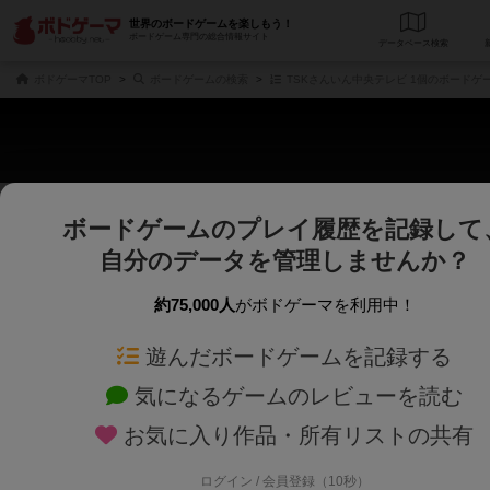
世界のボードゲームを楽しもう！
ボードゲーム専門の総合情報サイト
データベース
検
ボドゲーマTOP
ボードゲームの検索
TSKさんいん中央テレビ 1個のボードゲ
ボードゲームのプレイ履歴を記録して
さくさく表示
じっくり表示
自分のデータを管理しませんか？
商品名、商品説明文、デザイナー名、テーマ名、メカニクス名を対象にフリー
ゲームデザイナー名を指定して
フリーワード
ゲームデザイナー
約75,000人
がボドゲーマを利用中！
遊んだボードゲームを記録する
対象年齢を指定します。
世界観や登場人
対象年齢
テーマ/フレー
気になるゲームのレビューを読む
お気に入り作品・所有リストの共有
ログイン / 会員登録（10秒）