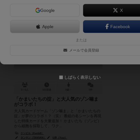
Google
X
Apple
Facebook
ゾンかまいたち
または
Zom-Kama ITACHI
メールで会員登録
しばらく表示しない
3～6人
5分前後
8歳～
0件
「かまいたちの掟」と大人気のゾン噛ま
がコラボ！
大人気カードゲーム「ゾン噛ま」と「かまいたちの
掟」が夢のコラボ！？（笑） 番組の名シーンを再現
した特殊カードを大量追加！ かまいたち（ゾンビ）
から細胞を採取して、ワク...
ケンビル（Kenbill）
タンサン（TANSAN）
U井（Yuui）