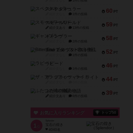
紹介文なし
1件の投稿
スペクタキュラー
60
PT
紹介文なし
1件の投稿
スモールワールド
59
PT
紹介文あり
13件の投稿
ギャンブラー
58
PT
紹介文なし
2件の投稿
Bitter End ブタペスト救出作戦
52
PT
紹介文なし
1件の投稿
ラピード
46
PT
紹介文なし
1件の投稿
ザ・フラッフィー・ライト
44
PT
紹介文なし
0件の投稿
ふたつの城の物語
39
PT
紹介文あり
6件の投稿
お気に入りランキング
トップ50
Splendor
1
宝石の煌き
位
4040名