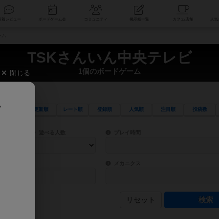
索
新着レビュー
ボードゲーム会
コミュニティ
掲示板一覧
ーム
TSKさんいん中央テレビ
1個のボードゲーム
閉じる
、
更新順
レート順
登録順
人気順
注目順
投稿数
ワード検索ができます。
検索できます。
プレイ対象人数に含まれるボードゲームを指定します。
目安となる所要時間を指定することができ
遊べる人数
プレイ時間
物などモチーフ・ストーリーを指定することができます。直感的にゲームシステムを理解
ゲーム性を構成するコアシステムです。主
バー
メカニクス
リセット