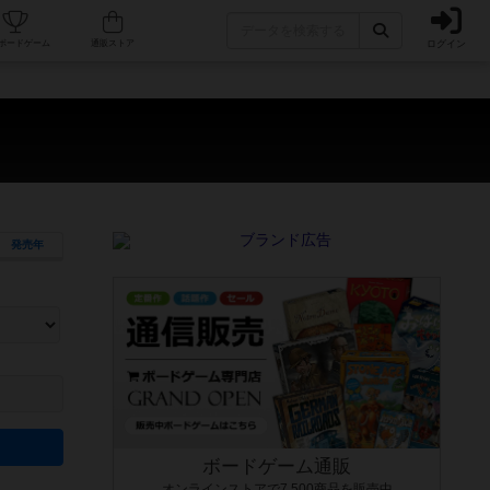
ログイン
カフェ/店舗
人気ボードゲーム
通販ストア
発売年
ます。マニュアルを読む時間や参加者へのルール説明時間は含まれていないため、初めて遊
できるよう、中世ファンタジー・クッキング・海賊同士の対決など、ゲームコンセプトを絞
にボードゲームに慣れている方向けの絞込機能です。例えば「ダイスロール」はランダム値
ボードゲーム通販
オンラインストアで7,500商品を販売中