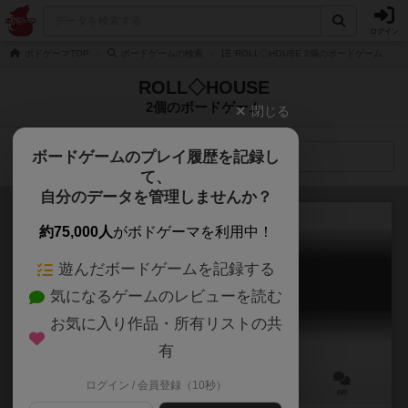
ログイン
ボドゲーマTOP
ボードゲームの検索
ROLL◇HOUSE 2個のボードゲーム
ROLL◇HOUSE
2個のボードゲーム
閉じる
ボードゲームのプレイ履歴を記録し
検索メニュー
て、
自分のデータを管理しませんか？
約75,000人
がボドゲーマを利用中！
遊んだボードゲームを記録する
あいぷろ
気になるゲームのレビューを読む
Idol Produce CardGame
お気に入り作品・所有リストの共
有
ログイン / 会員登録（10秒）
2～4人
20～40分
ー
0件