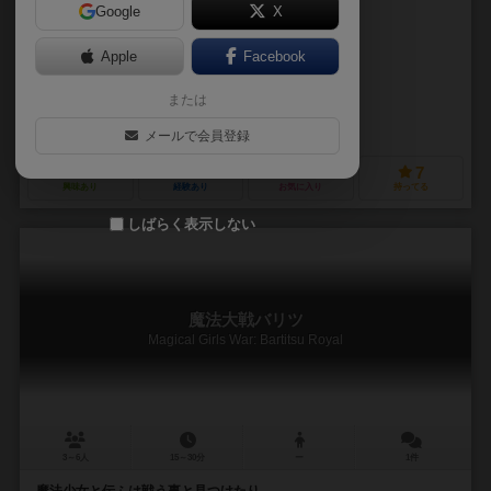
Google
X
作品説明文の編集者を募集中
Apple
Facebook
三木 隼人（Hayato Miki）
または
未登録
ROLL◇HOUSE
メールで会員登録
1
1
0
7
興味あり
経験あり
お気に入り
持ってる
しばらく表示しない
魔法大戦バリツ
Magical Girls War: Bartitsu Royal
3～6人
15～30分
ー
1件