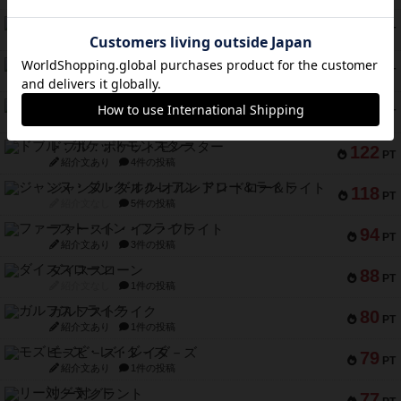
ギョッと
154
PT
紹介文あり
1件の投稿
クルティボ
152
PT
紹介文なし
1件の投稿
ブラヴェスト
140
PT
紹介文なし
1件の投稿
ドブル：ポケットモンスター
122
PT
紹介文あり
4件の投稿
ジャンヌ・ダルク-オルレアン ドロー＆ライト
118
PT
紹介文なし
5件の投稿
ファースト・イン・フライト
94
PT
紹介文あり
3件の投稿
ダイススローン
88
PT
紹介文なし
1件の投稿
ガルフストライク
80
PT
紹介文あり
1件の投稿
モズビ－ズ・レイダ－ズ
79
PT
紹介文あり
1件の投稿
リー対グラント
77