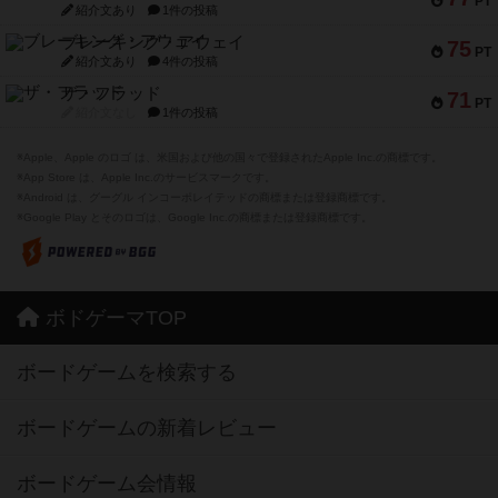
PT
紹介文あり
1件の投稿
ブレーキング・アウェイ
75
PT
紹介文あり
4件の投稿
ザ・フラッド
71
PT
紹介文なし
1件の投稿
※Apple、Apple のロゴ は、米国および他の国々で登録されたApple Inc.の商標です。
※App Store は、Apple Inc.のサービスマークです。
※Android は、グーグル インコーポレイテッドの商標または登録商標です。
※Google Play とそのロゴは、Google Inc.の商標または登録商標です。
ボドゲーマTOP
ボードゲームを検索する
ボードゲームの新着レビュー
ボードゲーム会情報