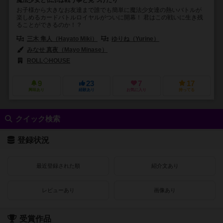
魔法少女と伝ふは戦う事と見つけたり
お子様から大きなお友達まで誰でも簡単に魔法少女達の熱いバトルが
楽しめるカードバトルロイヤルがついに開幕！ 君はこの戦いに生き残
ることができるのか！？
三木 隼人（Hayato Miki）
ゆりね（Yurine）
みなせ 真夜（Mayo Minase）
ROLL◇HOUSE
9
23
7
17
興味あり
経験あり
お気に入り
持ってる
クイック検索
登録状況
最近登録された順
紹介文あり
レビューあり
画像あり
受賞作品