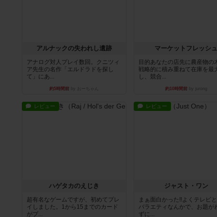
アルナックの失われし遺跡
マーケットフレッシ
アナログ対人プレイ数回。クニツィ
目的あなたの店先に農産物の
ア先生の名作「エルドラドを探し
戦略的に積み重ねて在庫を最
て」にあ...
し、競合...
約5時間前
by おーちゃん
約10時間前
by jurong
レビュー
レビュー
ハゲタカのえじき
ジャスト・ワン
超有名なゲームですが、初めてプレ
まぁ面白かった‼️よくテレビ
イしました。1から15までのカード
バラエティなんかで、お題が
がプ...
ずに...