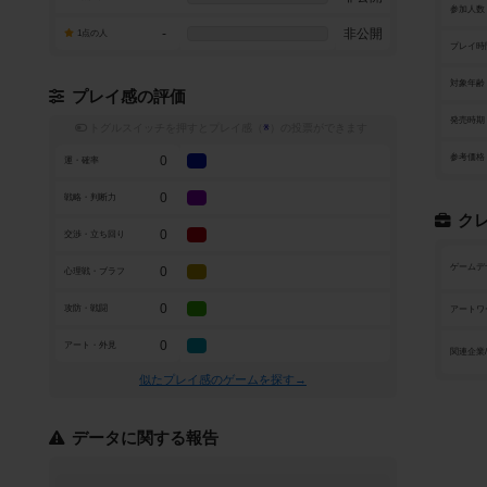
参加人数
-
非公開
1点の人
プレイ時
対象年齢
プレイ感の評価
発売時期
トグルスイッチを押すとプレイ感（
※
）の投票ができます
参考価格
0
運・確率
0
戦略・判断力
ク
0
交渉・立ち回り
ゲームデ
0
心理戦・ブラフ
0
攻防・戦闘
アートワ
0
アート・外見
関連企業
似たプレイ感のゲームを探す→
データに関する報告