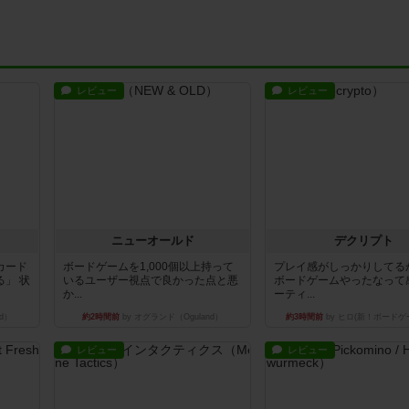
レビュー
レビュー
ニューオールド
デクリプト
カード
ボードゲームを1,000個以上持って
プレイ感がしっかりしてる
」 状
いるユーザー視点で良かった点と悪
ボードゲームやったなって
か...
ーティ...
d）
約2時間前
by オグランド（Oguland）
約3時間前
by ヒロ(新！ボードゲ
レビュー
レビュー