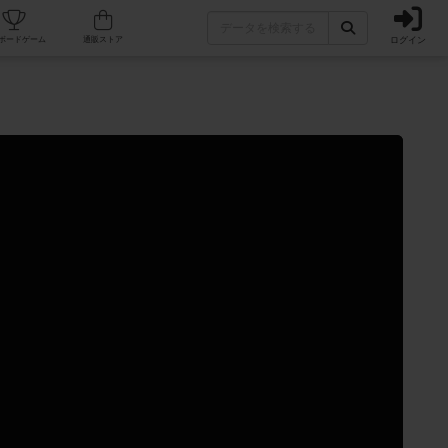
ログイン
カフェ/店舗
人気ボードゲーム
通販ストア