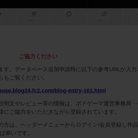
ュー
店舗/
カフェ
リプレイ
日記
戦略
・コツ
ルール
ご協力ください
ます。データベース追加申請時に以下の参考URLが入力
らもご覧ください。
house.blog24.fc2.com/blog-entry-161.html
説明文やレビュー等の情報は、ボドゲーマ運営事務局・
様にご協力をいただきながら登録されています。
の方は、ヘッダーメニューからログイン/会員登録し作
れば幸いです。