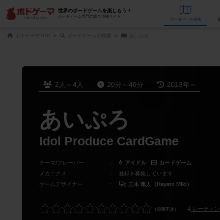
世界のボードゲームを楽しもう！
ボードゲーム専門の総合情報サイト
データベース
検
ボドゲーマTOP
ボードゲームの検索
あいぷろ
2人～4人
20分～40分
2013年～
あいぷろ
Idol Produce CardGame
テーマ/フレーバー
：
アイドル
カードゲーム
メカニクス
：
登録を募集しています
ゲームデザイナー
：
三木 隼人（Hayato Miki）
レーティン