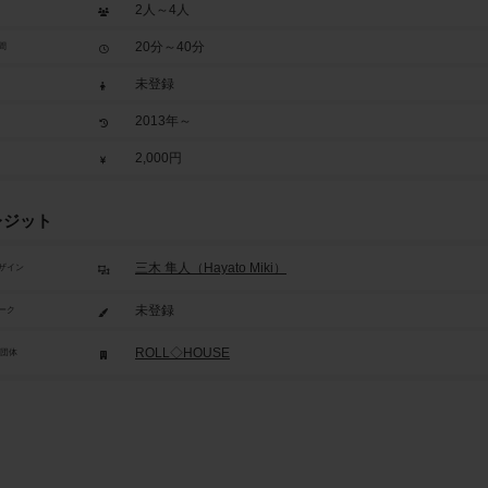
2人～4人
20分～40分
間
未登録
2013年～
2,000円
レジット
三木 隼人（Hayato Miki）
ザイン
未登録
ーク
ROLL◇HOUSE
/団体