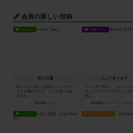
会員の新しい投稿
レビュー
戦略やコツ
街コロ通
ニューオールド
街コロとの違いは初めから二つサイ
ゲーム終了時に、「オールド
コロを振れるなど、少しの違いはあ
とニューカードのどちらもある
るけれ...
態に...
約1時間前
by くみ
約2時間前
by オグランド（Ogulan
レビュー
ルール/インスト