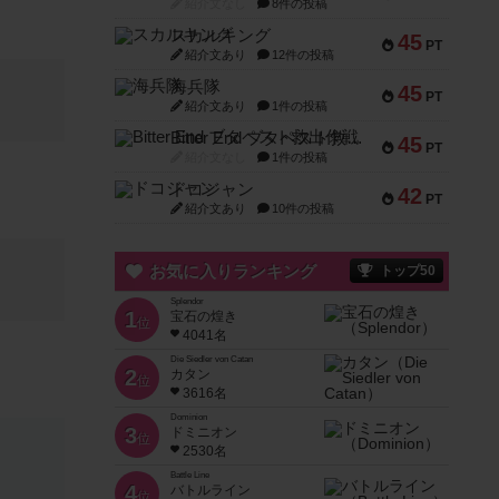
紹介文なし
8件の投稿
スカルキング
45
PT
紹介文あり
12件の投稿
海兵隊
45
PT
紹介文あり
1件の投稿
Bitter End ブタペスト救出作戦
45
PT
紹介文なし
1件の投稿
ドコジャン
42
PT
紹介文あり
10件の投稿
お気に入りランキング
トップ50
Splendor
1
宝石の煌き
位
4041名
Die Siedler von Catan
2
カタン
位
3616名
Dominion
3
ドミニオン
位
2530名
Battle Line
4
バトルライン
位