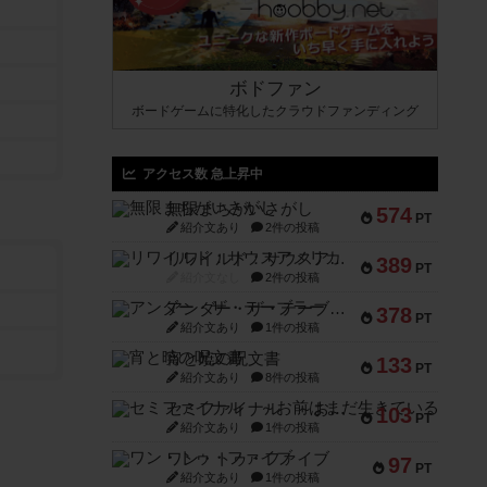
ボドファン
ボードゲームに特化したクラウドファンディング
アクセス数 急上昇中
無限まちがいさがし
574
PT
紹介文あり
2件の投稿
リワイルド：サウスアメリカ
389
PT
紹介文なし
2件の投稿
アンダー・ザ・テーブラー
378
PT
紹介文あり
1件の投稿
宵と暁の呪文書
133
PT
紹介文あり
8件の投稿
セミファイナル ～お前はまだ生きている～
103
PT
紹介文あり
1件の投稿
ワン・トゥ・ファイブ
97
PT
紹介文あり
1件の投稿