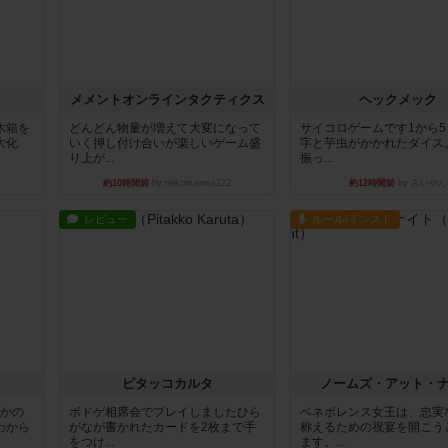
ュ
メメントオンラインタクティクス
ヘックメック
木箱を
どんどん物量が増えて大変になって
サイコロゲームです1から
大化
いく押し付け合いが楽しいゲーム盛
字と芋虫がかかれたダイス
り上が...
振っ...
約10時間前
by nekomanma222
約12時間前
by みいやん
レビュー
ルール/インスト
ピタッコカルタ
ノームズ・アット・
とかの
ボドゲ相席会でプレイしましたひら
ベネボレンス女王は、忠実
わから
がなが書かれたカードを2枚まで手
称えるための祝宴を開こう
をつけ...
ます。...