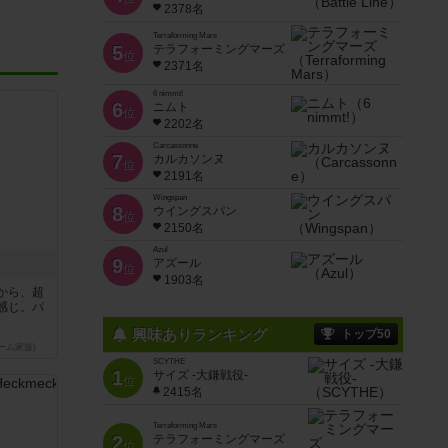
2378名
Terraforming Mars
5
テラフォーミングマーズ
位
2371名
6 nimmt!
6
ニムト
位
2202名
Carcassonne
7
カルカソンヌ
位
2191名
Wingspan
8
ウイングスパン
位
2150名
Azul
9
アズール
位
1903名
から、超
感じ。パ
興味ありランキング
トップ50
ーム家族)
SCYTHE
1
サイズ -大鎌戦役-
位
2415名
Terraforming Mars
2
テラフォーミングマーズ
位