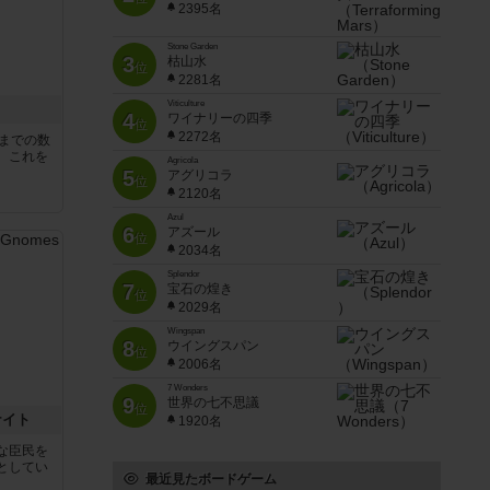
2395名
Stone Garden
3
枯山水
位
2281名
Viticulture
4
ワイナリーの四季
位
2272名
5までの数
。これを
Agricola
5
アグリコラ
位
2120名
Azul
6
アズール
位
2034名
Splendor
7
宝石の煌き
位
2029名
Wingspan
8
ウイングスパン
位
2006名
7 Wonders
9
世界の七不思議
位
ナイト
1920名
な臣民を
としてい
最近見たボードゲーム