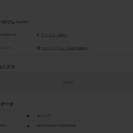
ーマ/フレーバー
アイドル（Idol）
人物/職業や生物
カードゲーム（Card Game）
コンセプト
カニクス
未登録
品データ
あいぷろ
Idol Produce CardGame
題表記