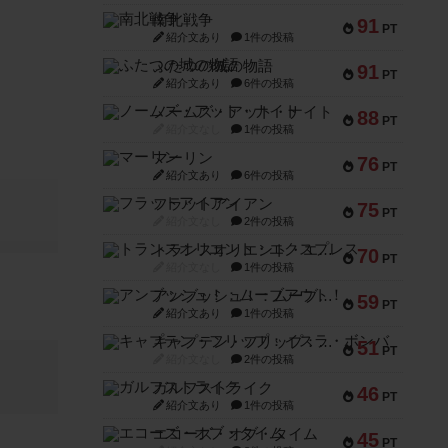
南北戦争
91
PT
紹介文あり
1件の投稿
ふたつの城の物語
91
PT
紹介文あり
6件の投稿
ノームズ・アット・ナイト
88
PT
紹介文なし
1件の投稿
マーリン
76
PT
紹介文あり
6件の投稿
フラットアイアン
75
PT
紹介文なし
2件の投稿
トランスオリエント・エクスプレス
70
PT
紹介文なし
1件の投稿
アンブッシュ！：ムーブアウト！
59
PT
紹介文あり
1件の投稿
キャプテン・フリップ：イスラ・ボンバ
51
PT
紹介文なし
2件の投稿
ガルフストライク
46
PT
紹介文あり
1件の投稿
エコーズ・オブ・タイム
45
PT