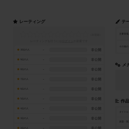
レーティング
テ
主要登場
レーティングを行うには
ログイン
が必要です
その他の
-
非公開
10点の人
-
非公開
9点の人
メ
-
非公開
8点の人
-
非公開
7点の人
-
非公開
6点の人
-
非公開
5点の人
作
-
非公開
4点の人
タイトル
-
非公開
3点の人
原題・英
-
非公開
2点の人