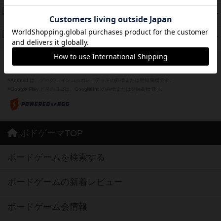
スーパーストア3000
39
PT
紹介文なし
1件の投稿
フリップ７：復讐心とともに
37
PT
紹介文なし
2件の投稿
※Apple、Apple のロゴ は、米国および他の国々で登録されたApple Inc.の商標です。
※App Store は、Apple Inc.のサービスマークです。
※Android は、グーグル インコーポレイテッドの商標または登録商標です。
※Google Play とそのロゴは、Google Inc.の商標または登録商標です。
ボドゲーマTOP
ボードゲームを検索する
ボードゲームの新着レビュー
ボードゲーム会情報