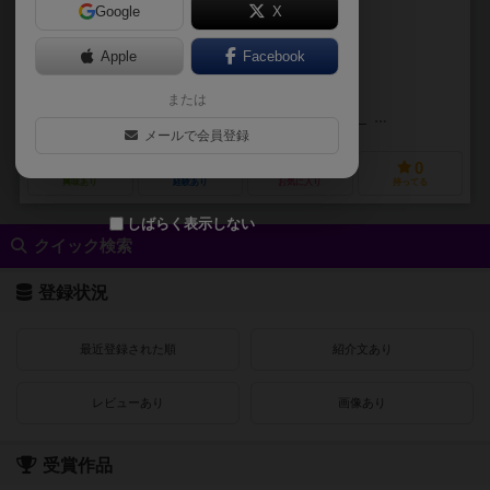
Google
X
作品説明文の編集者を募集中
Apple
Facebook
未登録
未登録
または
クイアン・クイ・ドン・マン（Qian Qi Dong Man）
QMOND.ME
メールで会員登録
0
1
0
0
興味あり
経験あり
お気に入り
持ってる
しばらく表示しない
クイック検索
登録状況
最近登録された順
紹介文あり
レビューあり
画像あり
受賞作品