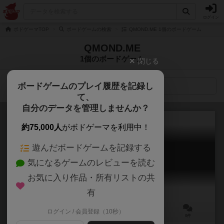
ログイン
ボドゲーマTOP
ボードゲームの検索
QMOND.ME 1個のボードゲーム
QMOND.ME
1個のボードゲーム
閉じる
ボードゲームのプレイ履歴を記録し
検索メニュー
て、
自分のデータを管理しませんか？
約75,000人
がボドゲーマを利用中！
遊んだボードゲームを記録する
インセプション
気になるゲームのレビューを読む
Inception
お気に入り作品・所有リストの共
有
ログイン / 会員登録（10秒）
4～8人
30分前後
15歳～
0件