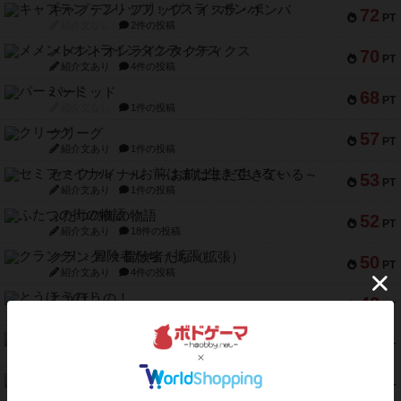
キャプテン・フリップ：イスラ・ボンバ
72
PT
紹介文なし
2件の投稿
メメントオンラインタクティクス
70
PT
紹介文あり
4件の投稿
パーミッド
68
PT
紹介文なし
1件の投稿
クリーグ
57
PT
紹介文あり
1件の投稿
セミファイナル ～お前はまだ生きている～
53
PT
紹介文あり
1件の投稿
ふたつの街の物語
52
PT
紹介文あり
18件の投稿
クランク! ：冒険者たち（拡張）
50
PT
紹介文あり
4件の投稿
とうほうの！
42
PT
紹介文なし
1件の投稿
スターマイン・ラミー ポケット
42
PT
紹介文あり
2件の投稿
海兵隊
39
PT
紹介文あり
1件の投稿