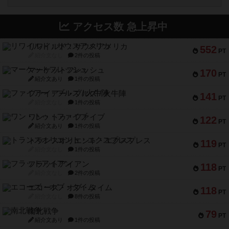
アクセス数 急上昇中
リワイルド：サウスアメリカ
552
PT
紹介文なし
2件の投稿
マーケットフレッシュ
170
PT
紹介文あり
1件の投稿
ファイアー・ブルズ / 火牛陣
141
PT
紹介文なし
1件の投稿
ワン・トゥ・ファイブ
122
PT
紹介文あり
1件の投稿
トランスオリエント・エクスプレス
119
PT
紹介文なし
1件の投稿
フラットアイアン
118
PT
紹介文なし
2件の投稿
エコーズ・オブ・タイム
118
PT
紹介文なし
8件の投稿
南北戦争
79
PT
紹介文あり
1件の投稿