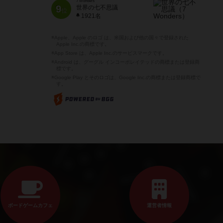
7 Wonders
9
世界の七不思議
位
1921名
※Apple、Apple のロゴ は、米国および他の国々で登録された
Apple Inc.の商標です。
※App Store は、Apple Inc.のサービスマークです。
※Android は、グーグル インコーポレイテッドの商標または登録商
標です。
※Google Play とそのロゴは、Google Inc.の商標または登録商標で
す。
ボードゲームカフェ
運営者情報