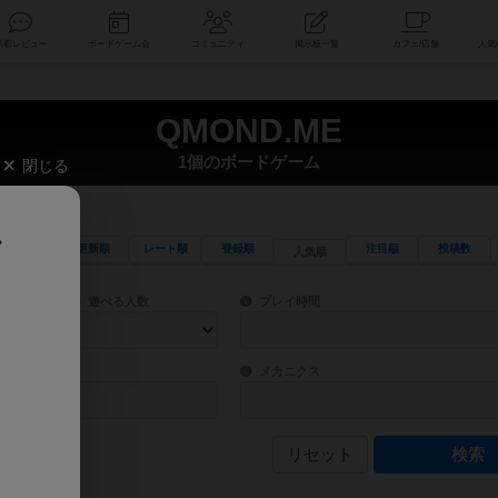
索
新着レビュー
ボードゲーム会
コミュニティ
掲示板一覧
QMOND.ME
1個のボードゲーム
閉じる
、
更新順
レート順
登録順
注目順
投稿数
人気順
ワード検索ができます。
検索できます。
プレイ対象人数に含まれるボードゲームを指定します。
目安となる所要時間を指定することができ
遊べる人数
プレイ時間
物などモチーフ・ストーリーを指定することができます。直感的にゲームシステムを理解
ゲーム性を構成するコアシステムです。主
バー
メカニクス
リセット