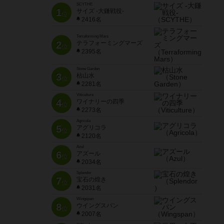
SCYTHE
1
サイズ -大鎌戦役-
位
2416名
Terraforming Mars
2
テラフォーミングマーズ
位
2395名
Stone Garden
3
枯山水
位
2281名
Viticulture
4
ワイナリーの四季
位
2273名
Agricola
5
アグリコラ
位
2120名
Azul
6
アズール
位
2034名
Splendor
7
宝石の煌き
位
2031名
Wingspan
8
ウイングスパン
位
2007名