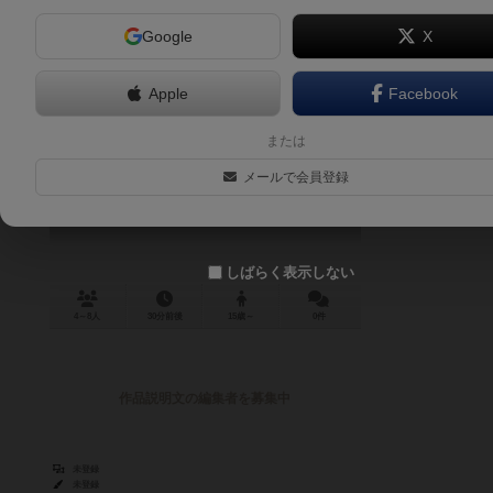
Google
X
Apple
Facebook
インセプション
または
Inception
メールで会員登録
しばらく表示しない
4～8人
30分前後
15歳～
0件
作品説明文の編集者を募集中
未登録
未登録