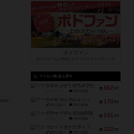
ボドファン
ボードゲームに特化したクラウドファンディング
アクセス数 急上昇中
リワイルド：サウスアメリカ
552
PT
紹介文なし
2件の投稿
マーケットフレッシュ
170
990年
PT
紹介文あり
1件の投稿
ファイアー・ブルズ / 火牛陣
141
PT
紹介文なし
1件の投稿
ワン・トゥ・ファイブ
122
PT
紹介文あり
1件の投稿