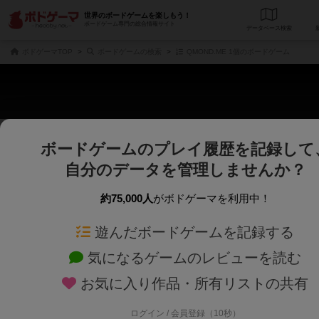
世界のボードゲームを楽しもう！
ボードゲーム専門の総合情報サイト
データベース
検
ボドゲーマTOP
ボードゲームの検索
QMOND.ME 1個のボードゲーム
ボードゲームのプレイ履歴を記録して
さくさく表示
じっくり表示
自分のデータを管理しませんか？
商品名、商品説明文、デザイナー名、テーマ名、メカニクス名を対象にフリー
ゲームデザイナー名を指定して
フリーワード
ゲームデザイナー
約75,000人
がボドゲーマを利用中！
遊んだボードゲームを記録する
対象年齢を指定します。
世界観や登場人
対象年齢
テーマ/フレー
気になるゲームのレビューを読む
お気に入り作品・所有リストの共有
ログイン / 会員登録（10秒）