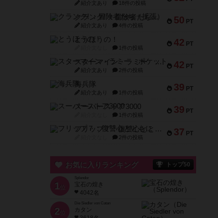
紹介文あり
18件の投稿
クランク! ：冒険者たち（拡張）
50
PT
紹介文あり
4件の投稿
とうほうの！
42
PT
紹介文なし
1件の投稿
スターマイン・ラミー ポケット
42
PT
紹介文あり
2件の投稿
海兵隊
39
PT
紹介文あり
1件の投稿
スーパーストア3000
39
PT
紹介文なし
1件の投稿
フリップ７：復讐心とともに
37
PT
紹介文なし
2件の投稿
お気に入りランキング
トップ50
Splendor
1
宝石の煌き
位
4042名
Die Siedler von Catan
2
カタン
位