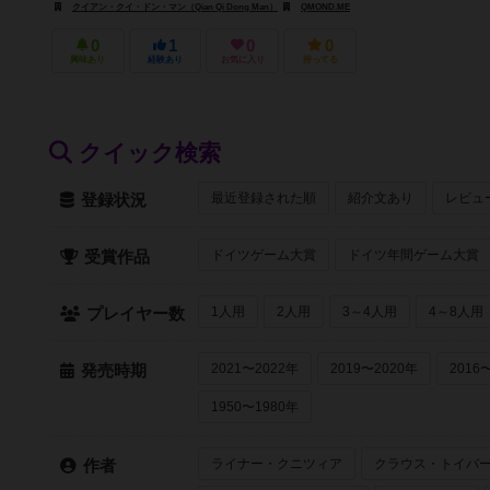
クイアン・クイ・ドン・マン（Qian Qi Dong Man）
QMOND.ME
0
1
0
0
興味あり
経験あり
お気に入り
持ってる
クイック検索
最近登録された順
紹介文あり
レビュ
登録状況
ドイツゲーム大賞
ドイツ年間ゲーム大賞
受賞作品
1人用
2人用
3～4人用
4～8人用
プレイヤー数
2021〜2022年
2019〜2020年
2016
発売時期
1950〜1980年
ライナー・クニツィア
クラウス・トイバ
作者