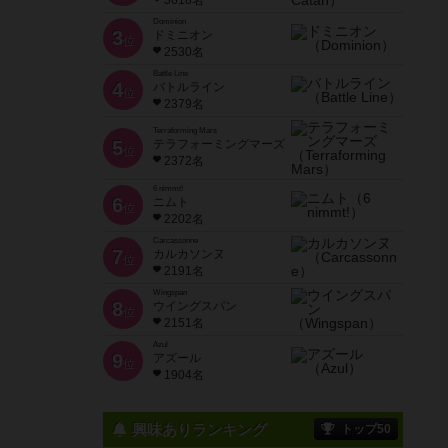
3618名
Dominion
3
ドミニオン
位
2530名
Battle Line
4
バトルライン
位
2379名
Terraforming Mars
5
テラフォーミングマーズ
位
2372名
6 nimmt!
6
ニムト
位
2202名
Carcassonne
7
カルカソンヌ
位
2191名
Wingspan
8
ウイングスパン
位
2151名
Azul
9
アズール
位
1904名
興味ありランキング
トップ50