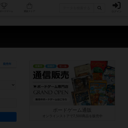
ログイン
カフェ/店舗
人気ボードゲーム
通販ストア
発売年
ます。マニュアルを読む時間や参加者へのルール説明時間は含まれていないため、初めて遊
できるよう、中世ファンタジー・クッキング・海賊同士の対決など、ゲームコンセプトを絞
にボードゲームに慣れている方向けの絞込機能です。例えば「ダイスロール」はランダム値
ボードゲーム通販
オンラインストアで7,500商品を販売中