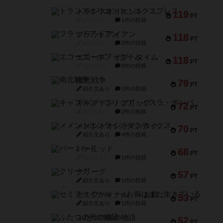
トランスオリエント・エクスプレス
119
PT
紹介文なし
1件の投稿
フラットアイアン
118
PT
紹介文なし
2件の投稿
エコーズ・オブ・タイム
118
PT
紹介文なし
8件の投稿
南北戦争
79
PT
紹介文あり
1件の投稿
キャプテン・フリップ：イスラ・ボンバ
72
PT
紹介文なし
2件の投稿
メメントオンラインタクティクス
70
PT
紹介文あり
4件の投稿
パーミッド
68
PT
紹介文なし
1件の投稿
クリーグ
57
PT
紹介文あり
1件の投稿
セミファイナル ～お前はまだ生きている～
53
PT
紹介文あり
1件の投稿
ふたつの街の物語
52
PT