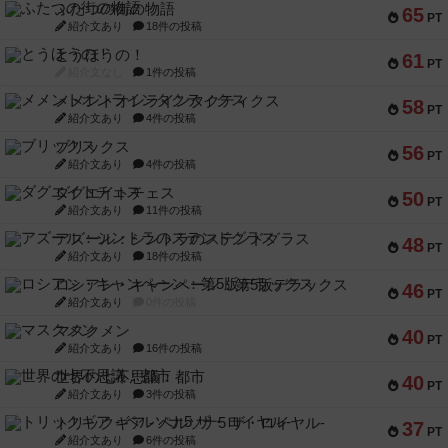
ふたつの街の物語
65
PT
紹介文あり
18件の投稿
とうほうの！
61
PT
紹介文なし
1件の投稿
メメントオンラインタクティクス
58
PT
紹介文あり
4件の投稿
ブリックス
56
PT
紹介文あり
4件の投稿
ダグエイトチェス
50
PT
紹介文あり
11件の投稿
アズール：シントラのステンドグラス
48
PT
紹介文あり
18件の投稿
ロシアン・キャンペーン：第5版デラックス
46
PT
紹介文あり
0件の投稿
マスクメン
40
PT
紹介文あり
16件の投稿
世界の七不思議：都市
40
PT
紹介文あり
3件の投稿
トリックギア - ペルソナ5 ザ・ロイヤル-
37
PT
紹介文あり
6件の投稿