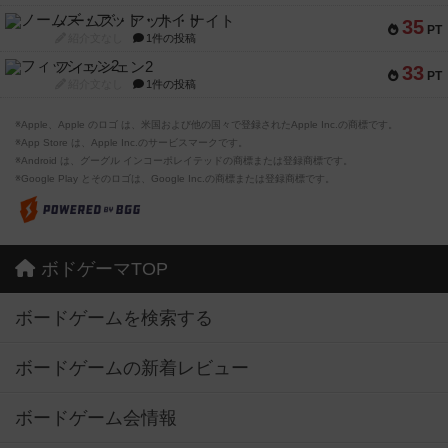
ノームズ・アット・ナイト
35
PT
紹介文なし
1件の投稿
フィッシェン2
33
PT
紹介文なし
1件の投稿
※Apple、Apple のロゴ は、米国および他の国々で登録されたApple Inc.の商標です。
※App Store は、Apple Inc.のサービスマークです。
※Android は、グーグル インコーポレイテッドの商標または登録商標です。
※Google Play とそのロゴは、Google Inc.の商標または登録商標です。
ボドゲーマTOP
ボードゲームを検索する
ボードゲームの新着レビュー
ボードゲーム会情報