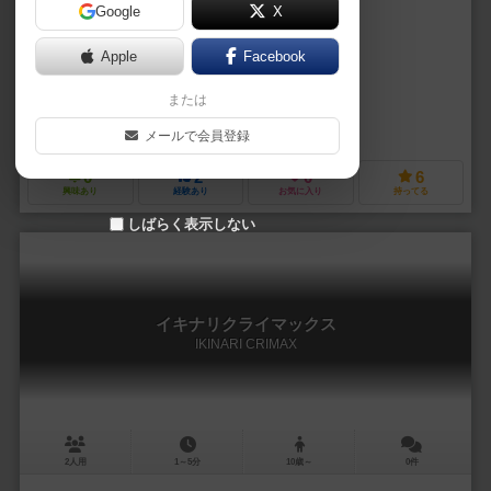
Google
X
作品説明文の編集者を募集中
Apple
Facebook
Notomi
または
Syumy
uoon
メールで会員登録
0
2
0
6
興味あり
経験あり
お気に入り
持ってる
しばらく表示しない
イキナリクライマックス
IKINARI CRIMAX
2人用
1～5分
10歳～
0件