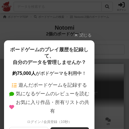
ログイン
ボドゲーマTOP
ボードゲームの検索
Notomi 2個のボードゲーム
Notomi
2個のボードゲーム
閉じる
ボードゲームのプレイ履歴を記録し
検索メニュー
て、
自分のデータを管理しませんか？
約75,000人
がボドゲーマを利用中！
遊んだボードゲームを記録する
定時なんで帰ります。
気になるゲームのレビューを読む
Good luck "my boss" or "tomorrow myself."
お気に入り作品・所有リストの共
有
ログイン / 会員登録（10秒）
2人用
5～10分
14歳～
0件