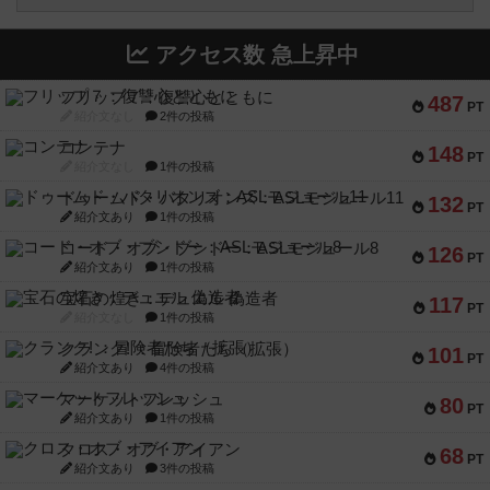
アクセス数 急上昇中
フリップ７：復讐心とともに
487
PT
紹介文なし
2件の投稿
コンテナ
148
PT
紹介文なし
1件の投稿
ドゥームド・バタリオンズ：ASLモジュール11
132
PT
紹介文あり
1件の投稿
コード・オブ・ブシドー：ASLモジュール8
126
PT
紹介文あり
1件の投稿
宝石の煌き：デュエル 偽造者
117
PT
紹介文なし
1件の投稿
クランク! ：冒険者たち（拡張）
101
PT
紹介文あり
4件の投稿
マーケットフレッシュ
80
PT
紹介文あり
1件の投稿
クロス・オブ・アイアン
68
PT
紹介文あり
3件の投稿