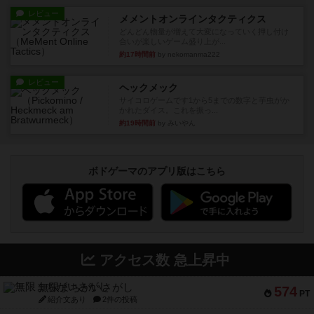
レビュー
メメントオンラインタクティクス
どんどん物量が増えて大変になっていく押し付け
合いが楽しいゲーム盛り上が...
約17時間前
by nekomanma222
レビュー
ヘックメック
サイコロゲームです1から5までの数字と芋虫がか
かれたダイス。これを振っ...
約19時間前
by みいやん
ボドゲーマのアプリ版はこちら
アクセス数 急上昇中
無限まちがいさがし
574
PT
紹介文あり
2件の投稿