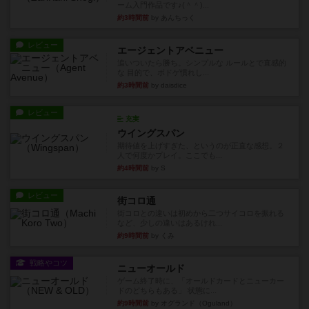
ーム入門作品です♪(＾＾)...
約3時間前
by あんちっく
レビュー
エージェントアベニュー
追いついたら勝ち。シンプルな ルールとで直感的
な 目的で、ボドゲ慣れし...
約3時間前
by daisdice
レビュー
充実
ウイングスパン
期待値を上げすぎた、というのが正直な感想。２
人で何度かプレイ。ここでも...
約4時間前
by S
レビュー
街コロ通
街コロとの違いは初めから二つサイコロを振れる
など、少しの違いはあるけれ...
約9時間前
by くみ
戦略やコツ
ニューオールド
ゲーム終了時に、「オールドカードとニューカー
ドのどちらもある」 状態に...
約9時間前
by オグランド（Oguland）