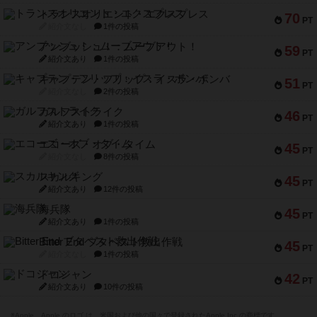
トランスオリエント・エクスプレス
70
PT
紹介文なし
1件の投稿
アンブッシュ！：ムーブアウト！
59
PT
紹介文あり
1件の投稿
キャプテン・フリップ：イスラ・ボンバ
51
PT
紹介文なし
2件の投稿
ガルフストライク
46
PT
紹介文あり
1件の投稿
エコーズ・オブ・タイム
45
PT
紹介文なし
8件の投稿
スカルキング
45
PT
紹介文あり
12件の投稿
海兵隊
45
PT
紹介文あり
1件の投稿
Bitter End ブタペスト救出作戦
45
PT
紹介文なし
1件の投稿
ドコジャン
42
PT
紹介文あり
10件の投稿
※Apple、Apple のロゴ は、米国および他の国々で登録されたApple Inc.の商標です。