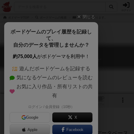
ログイン
閉じる
ボドゲーマTOP
ボードゲームの検索
定時なんで帰ります。
ボードゲームのプレイ履歴を記録し
て、
自分のデータを管理しませんか？
定時なんで帰ります。
約75,000人
がボドゲーマを利用中！
Good luck "my boss" or "tomorrow myself."
遊んだボードゲームを記録する
気になるゲームのレビューを読む
お気に入り作品・所有リストの共
有
トップ
画像
動画
レビュー
カフェ
ログイン / 会員登録（10秒）
Google
X
ご協力ください
Apple
Facebook
このページは情報が不足しています。データベース