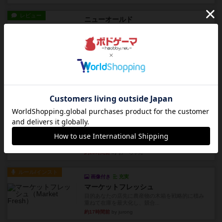
レビュー
ニューオールド
ボードゲームを1,000個以上持っているユーザー視
点で良かった点と悪か...
約9時間前
by オグランド（Oguland）
レビュー
デクリプト
プレイ感がしっかりしてるから、超ボードゲーム
やったなって感じ。パーティ...
約11時間前
by ヒロ(新！ボードゲーム家族)
レビュー
充実
アルナックの失われし遺跡
アナログ対人プレイ数回。クニツィア先生の名作
「エルドラドを探して」にあ...
約13時間前
by おーちゃん
ルール/インスト
画像付き
充実
マーケットフレッシュ
目的あなたの店先に農産物の木箱を戦略的に積み
重ねて在庫を最大化し、競合...
約17時間前
by jurong