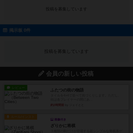
投稿を募集しています
掲示板 0件
投稿を募集しています
会員の新しい投稿
レビュー
ふたつの街の物語
タイルを4×4で並べて街づくりします。ただし、
街は各プレイヤーの間にあ...
約2時間前
by ジェイとと
ルール/インスト
画像付き
ざりかに将棋
３種類の駒だけが登場する超シンプルな将棋系ゲ