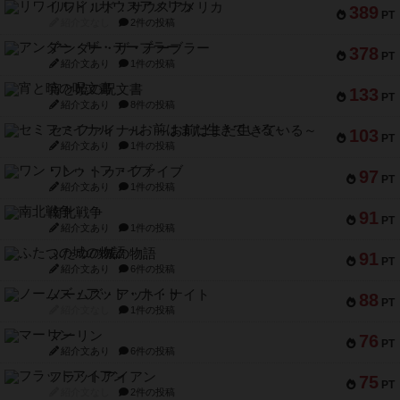
リワイルド：サウスアメリカ
389
PT
紹介文なし
2件の投稿
アンダー・ザ・テーブラー
378
PT
紹介文あり
1件の投稿
宵と暁の呪文書
133
PT
紹介文あり
8件の投稿
セミファイナル ～お前はまだ生きている～
103
PT
紹介文あり
1件の投稿
ワン・トゥ・ファイブ
97
PT
紹介文あり
1件の投稿
南北戦争
91
PT
紹介文あり
1件の投稿
ふたつの城の物語
91
PT
紹介文あり
6件の投稿
ノームズ・アット・ナイト
88
PT
紹介文なし
1件の投稿
マーリン
76
PT
紹介文あり
6件の投稿
フラットアイアン
75
PT
紹介文なし
2件の投稿