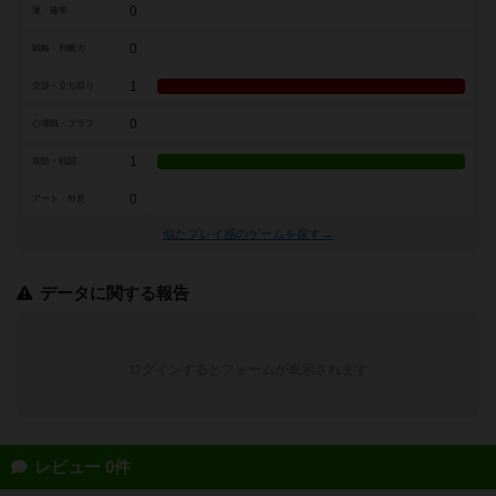
0
運・確率
0
戦略・判断力
1
交渉・立ち回り
0
心理戦・ブラフ
1
攻防・戦闘
0
アート・外見
似たプレイ感のゲームを探す→
データに関する報告
ログインするとフォームが表示されます
レビュー 0件