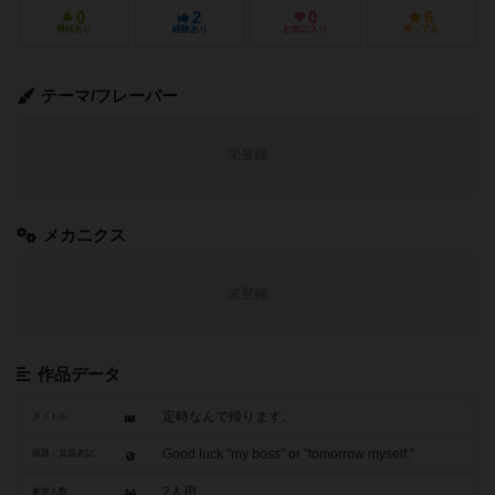
0
2
0
6
興味あり
経験あり
お気に入り
持ってる
テーマ/フレーバー
未登録
メカニクス
未登録
作品データ
定時なんで帰ります。
タイトル
Good luck "my boss" or "tomorrow myself."
原題・英題表記
2人用
参加人数