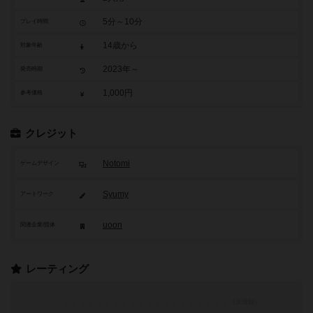
5分～10分
プレイ時間
14歳から
対象年齢
2023年～
発売時期
1,000円
参考価格
クレジット
Notomi
ゲームデザイン
Syumy
アートワーク
uoon
関連企業/団体
レーティング