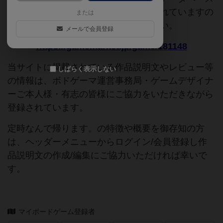
追加申請時に以下の参考URLが入力されていますの
または
で、よろしければこちらもご覧ください。
メールで会員登録
https://gamemarket.jp/game/181148
当サイトに掲載されている作品説明文やレビュー等
しばらく表示しない
の情報は、ボドゲーマ運営事務局・ゲームデザイナ
ーご本人様・有志の皆様にご協力をいただきながら
登録されています。
定時なんで帰ります。の特徴や概要を御存知の方
は、ヘッダーメニューからログイン/会員登録し作
品説明文の作成/編集にご協力いただければ幸いで
す。
マイボードゲーム登録者