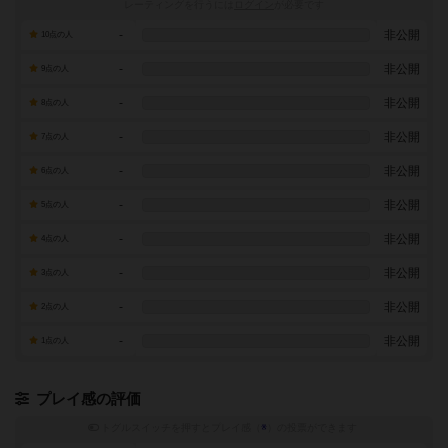
レーティングを行うには
ログイン
が必要です
-
非公開
10点の人
-
非公開
9点の人
-
非公開
8点の人
-
非公開
7点の人
-
非公開
6点の人
-
非公開
5点の人
-
非公開
4点の人
-
非公開
3点の人
-
非公開
2点の人
-
非公開
1点の人
プレイ感の評価
トグルスイッチを押すとプレイ感（
※
）の投票ができます