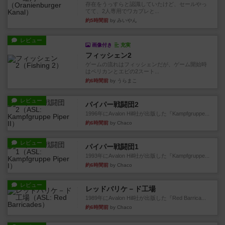
存在をうっすらと認識していたけど、セールやっ
てて、2人専用でワカプレと...
約5時間前
by みいやん
レビュー
画像付き
充実
フィッシェン2
ゲームの流れはフィッシェンだが、ゲーム開始時
はペリカンとエビの2スート...
約6時間前
by うらまこ
レビュー
パイパー戦闘団2
1996年にAvalon Hill社が出版した『Kampfgruppe...
約6時間前
by Chaco
レビュー
パイパー戦闘団1
1993年にAvalon Hill社が出版した『Kampfgruppe...
約6時間前
by Chaco
レビュー
レッドバリケ－ド工場
1989年にAvalon Hill社が出版した『Red Barrica...
約6時間前
by Chaco