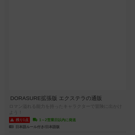
DORASURE拡張版 エクステラの通販
ロマン溢れる能力を持ったキャラクターで冒険に出かけ
よう！
残り1点
1～2営業日以内に発送
日本語ルール付き/日本語版