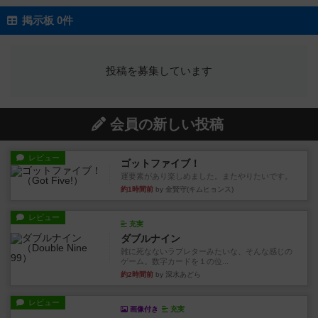
掲示板 0件
投稿を募集しています
会員の新しい投稿
レビュー
ゴットファイブ！
運要素があり楽しめました。またやりたいです。
約1時間前
by 金賢守(キムヒョンス)
レビュー
充実
ダブルナイン
雑に死なないラブレターみたいな、そんな感じの
ゲーム。数字カードを１の位...
約2時間前
by 深水あどら
レビュー
画像付き
充実