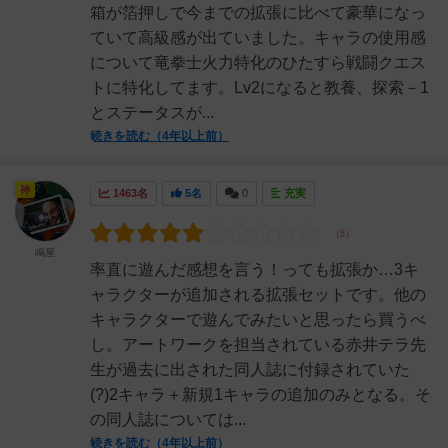
箱が箔押しで今までの拡張に比べて豪華になっ
ていて高級感が出ていました。キャラの使用感
について竜拳士火力特化のひたすら戦闘クエス
トに特化してます。Lv2になると教養、探索－1
とステータスが...
続きを読む（4年以上前）
神
1463名
5名
0
充実
鳴屋
率直に遊んだ感想を言う！っても拡張か…3キ
ャラクターが追加される拡張セットです。他の
キャラクターで遊んでみたいと思ったら買うべ
し。アートワークを担当されている赤井テラ先
生が過去に出された同人誌に付録されていた
(?)2キャラ＋新規1キャラの追加のみとなる。そ
の同人誌については...
続きを読む（4年以上前）