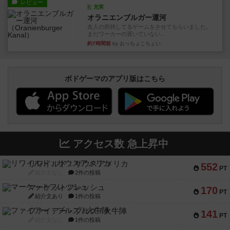
レビュー
充実
オラニエンブルガー運河
友人の所持してるゲームをさせてもらいました。
まだワーカーの置いていない...
約7時間前
by おっちょこちょい
ボドゲーマのアプリ版はこちら
アクセス数 急上昇中
リワイルド：サウスアメリカ
552
PT
紹介文なし
2件の投稿
マーケットフレッシュ
170
PT
紹介文あり
1件の投稿
ファイアー・ブルズ / 火牛陣
141
PT
紹介文なし
1件の投稿