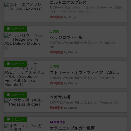
コルトエクスプレス
星7軽〜中量級を中心にプレイするゲーマーの感想
です。ボードゲーム会にて...
約2時間前
by おとん
レビュー
充実
ヘッジロウ・ヘル
1987年にAvalon Hill社が出版した『Hedgerow
He...
約4時間前
by Chaco
レビュー
充実
ストリート・オブ・ファイア：ASLデラックスモジュール1
1985年にAvalon Hill社が出版した『Streets of ...
約5時間前
by Chaco
レビュー
ペガサス橋
1997年にAvalon Hill社が出版した『Pegasus Bri...
約5時間前
by Chaco
レビュー
画像付き
オラニエンブルガー運河