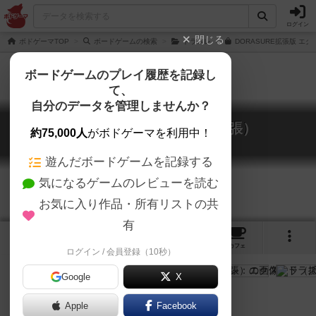
ログイン
閉じる
ボドゲーマTOP
ボードゲームの検索
ドラスレ
DORASURE拡張版 エ
ボードゲームのプレイ履歴を記録し
て、
自分のデータを管理しませんか？
ドラスレ：エクステラ（拡張）
約75,000人
がボドゲーマを利用中！
DORASURE: EXTeRA
遊んだボードゲームを記録する
気になるゲームのレビューを読む
お気に入り作品・所有リストの共
有
4
2
9
トップ
画像
動画
レビュー
カフェ
ログイン / 会員登録（10秒）
Google
X
ドラスレ拡張版11段
Apple
Facebook