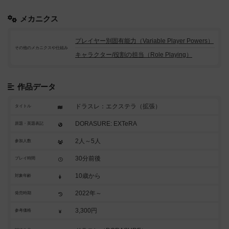
メカニクス
プレイヤー別固有能力（Variable Player Powers）
その他のメカニクスや仕組み
キャラクター/役割の担当（Role Playing）
作品データ
ドラスレ：エクステラ（拡張）
タイトル
DORASURE: EXTeRA
原題・英題表記
2人～5人
参加人数
30分前後
プレイ時間
10歳から
対象年齢
2022年～
発売時期
3,300円
参考価格