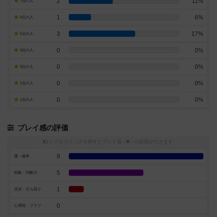
2
11%
7点の人
1
6%
6点の人
3
17%
5点の人
0
0%
4点の人
0
0%
3点の人
0
0%
2点の人
0
0%
1点の人
プレイ感の評価
トグルスイッチを押すとプレイ感（
※
）の投票ができます
9
運・確率
5
戦略・判断力
1
交渉・立ち回り
0
心理戦・ブラフ