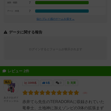
7
攻防・戦闘
7
アート・外見
似たプレイ感のゲームを探す→
データに関する報告
ログインするとフォームが表示されます
レビュー 2件
仙人
1049名
6名
0
充実
あさがおボド
ゲチャンネル
赤井てら先生のTERADORAに収録されていた
竜拳士、土地神に加えゾンビの3体の拡張まず