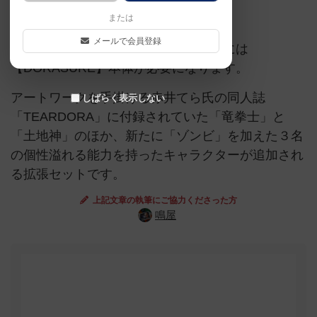
拡張版（単体不可）
または
メールで会員登録
※本作は拡張セットであるため、遊ぶには
【DORASURE】本体が必要になります。
アートワークを手掛ける赤井てら氏の同人誌
しばらく表示しない
「TEARDORA」に付録されていた「竜拳士」と
「土地神」のほか、新たに「ゾンビ」を加えた３名
の個性溢れる能力を持ったキャラクターが追加され
る拡張セットです。
上記文章の執筆にご協力くださった方
鳴屋