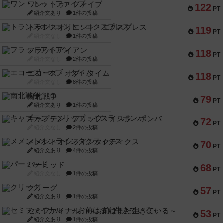
ワン・トゥ・ファイブ
122
PT
紹介文あり
1件の投稿
トランスオリエント・エクスプレス
119
PT
紹介文なし
1件の投稿
フラットアイアン
118
PT
紹介文なし
2件の投稿
エコーズ・オブ・タイム
118
PT
紹介文なし
8件の投稿
南北戦争
79
PT
紹介文あり
1件の投稿
キャプテン・フリップ：イスラ・ボンバ
72
PT
紹介文なし
2件の投稿
メメントオンラインタクティクス
70
PT
紹介文あり
4件の投稿
パーミッド
68
PT
紹介文なし
1件の投稿
クリーグ
57
PT
紹介文あり
1件の投稿
セミファイナル ～お前はまだ生きている～
53
PT
紹介文あり
1件の投稿