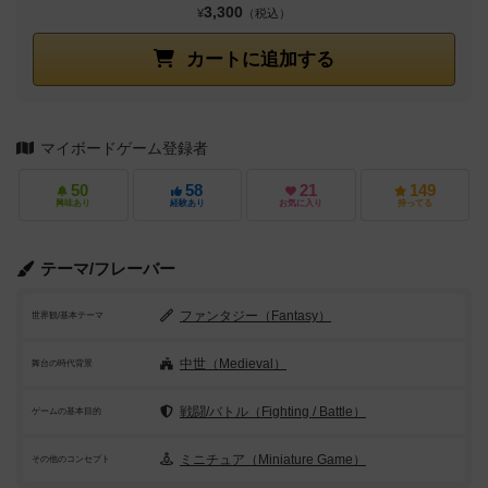
3,300
¥
（税込）
カートに追加する
マイボードゲーム登録者
50
58
21
149
興味あり
経験あり
お気に入り
持ってる
テーマ/フレーバー
ファンタジー（Fantasy）
世界観/基本テーマ
中世（Medieval）
舞台の時代背景
戦闘/バトル（Fighting / Battle）
ゲームの基本目的
ミニチュア（Miniature Game）
その他のコンセプト