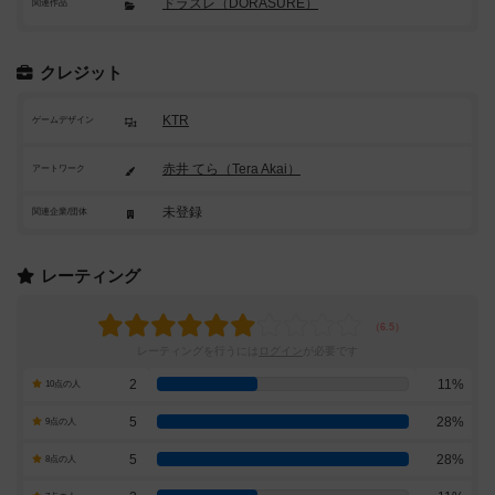
ドラスレ（DORASURE）
関連作品
クレジット
KTR
ゲームデザイン
赤井 てら（Tera Akai）
アートワーク
未登録
関連企業/団体
レーティング
レーティングを行うには
ログイン
が必要です
2
11%
10点の人
5
28%
9点の人
5
28%
8点の人