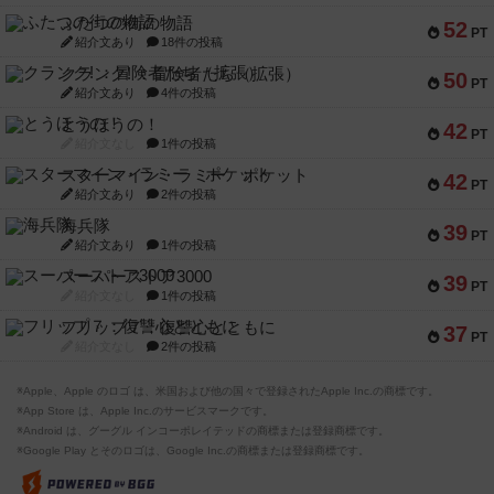
ふたつの街の物語
52
PT
紹介文あり
18件の投稿
クランク! ：冒険者たち（拡張）
50
PT
紹介文あり
4件の投稿
とうほうの！
42
PT
紹介文なし
1件の投稿
スターマイン・ラミー ポケット
42
PT
紹介文あり
2件の投稿
海兵隊
39
PT
紹介文あり
1件の投稿
スーパーストア3000
39
PT
紹介文なし
1件の投稿
フリップ７：復讐心とともに
37
PT
紹介文なし
2件の投稿
※Apple、Apple のロゴ は、米国および他の国々で登録されたApple Inc.の商標です。
※App Store は、Apple Inc.のサービスマークです。
※Android は、グーグル インコーポレイテッドの商標または登録商標です。
※Google Play とそのロゴは、Google Inc.の商標または登録商標です。