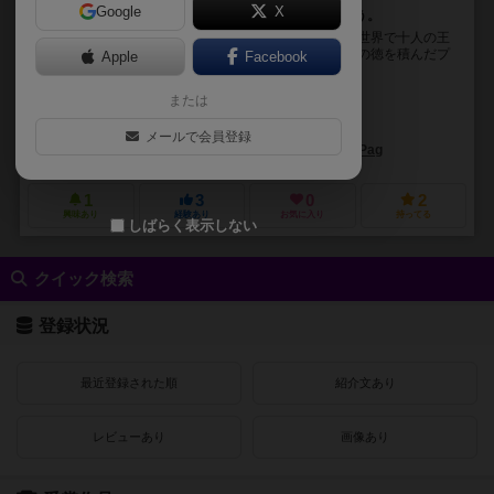
Google
X
「十王」達の「裁き」を突破して地獄行きを回避しよう。
あなたは残念ながら亡くなってしまいました… 死後の世界で十人の王
の審判をクリアして地獄行きを回避しよう！ より多くの徳を積んだプ
Apple
Facebook
レイヤーが勝利となります。 ちょっぴ...
または
株式会社セイコー社
F-Pag
玉利樹貴タマリタツキ
株式会社セイコー社
メールで会員登録
株式会社セイコー社
深大寺通り商店街
F-Pag
1
3
0
2
興味あり
経験あり
お気に入り
持ってる
しばらく表示しない
クイック検索
登録状況
最近登録された順
紹介文あり
レビューあり
画像あり