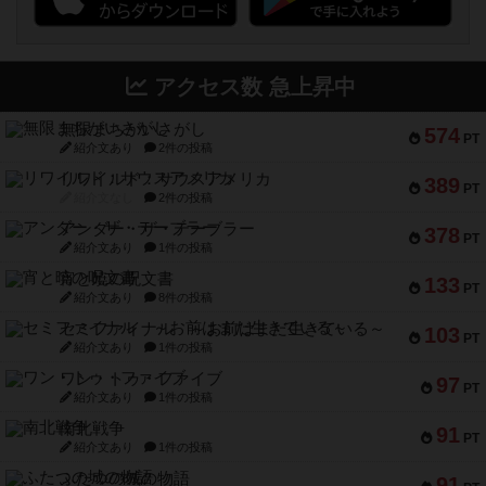
アクセス数 急上昇中
無限まちがいさがし
574
PT
紹介文あり
2件の投稿
リワイルド：サウスアメリカ
389
PT
紹介文なし
2件の投稿
アンダー・ザ・テーブラー
378
PT
紹介文あり
1件の投稿
宵と暁の呪文書
133
PT
紹介文あり
8件の投稿
セミファイナル ～お前はまだ生きている～
103
PT
紹介文あり
1件の投稿
ワン・トゥ・ファイブ
97
PT
紹介文あり
1件の投稿
南北戦争
91
PT
紹介文あり
1件の投稿
ふたつの城の物語
91