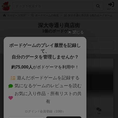
ログイン
ボドゲーマTOP
ボードゲームの検索
深大寺通り商店街 1個のボードゲーム
深大寺通り商店街
1個のボードゲーム
閉じる
ボードゲームのプレイ履歴を記録し
検索メニュー
て、
自分のデータを管理しませんか？
約75,000人
がボドゲーマを利用中！
遊んだボードゲームを記録する
十王坂の審理
気になるゲームのレビューを読む
Trial of Juozaka
お気に入り作品・所有リストの共
有
ログイン / 会員登録（10秒）
3～4人
15～30分
6歳～
1件