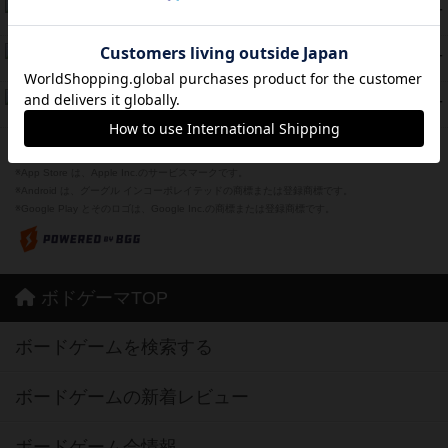
海兵隊
45
PT
紹介文あり
1件の投稿
Bitter End ブタペスト救出作戦
45
PT
紹介文なし
1件の投稿
ドコジャン
42
PT
紹介文あり
10件の投稿
※Apple、Apple のロゴ は、米国および他の国々で登録されたApple Inc.の商標です。
※App Store は、Apple Inc.のサービスマークです。
※Android は、グーグル インコーポレイテッドの商標または登録商標です。
※Google Play とそのロゴは、Google Inc.の商標または登録商標です。
ボドゲーマTOP
ボードゲームを検索する
ボードゲームの新着レビュー
ボードゲーム会情報