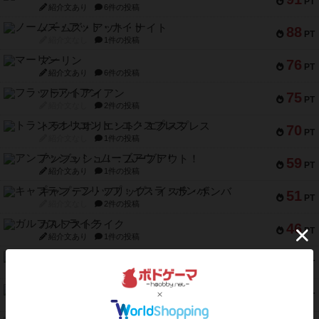
PT
紹介文あり
6件の投稿
ノームズ・アット・ナイト
88
PT
紹介文なし
1件の投稿
マーリン
76
PT
紹介文あり
6件の投稿
フラットアイアン
75
PT
紹介文なし
2件の投稿
トランスオリエント・エクスプレス
70
PT
紹介文なし
1件の投稿
アンブッシュ！：ムーブアウト！
59
PT
紹介文あり
1件の投稿
キャプテン・フリップ：イスラ・ボンバ
51
PT
紹介文なし
2件の投稿
ガルフストライク
46
PT
紹介文あり
1件の投稿
エコーズ・オブ・タイム
45
PT
紹介文なし
8件の投稿
スカルキング
45
PT
紹介文あり
12件の投稿