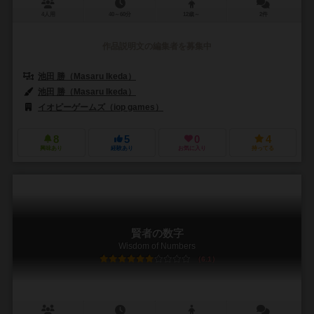
4人用
40～60分
12歳～
2件
作品説明文の編集者を募集中
池田 勝（Masaru Ikeda）
池田 勝（Masaru Ikeda）
イオピーゲームズ（iop games）
8
5
0
4
興味あり
経験あり
お気に入り
持ってる
賢者の数字
Wisdom of Numbers
6.1