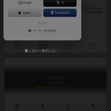
Google
X
国旗コレクションゲーム「ハタイロ」
ゲームの概要： 国旗を描こう。世界中の国旗を描くには何色の絵の具
が必要でしょうか？ 赤・青・緑・黄・黒の5色があれば、世界の国旗の
Apple
Facebook
7割以上を描くことができます。 ...
または
池田 勝（Masaru Ikeda）
池田 勝（Masaru Ikeda）
メールで会員登録
イオピーゲームズ（iop games）
37
102
21
81
興味あり
経験あり
お気に入り
持ってる
しばらく表示しない
トリテリア
TRITAREA
6.1
1～4人
45～60分
10歳～
4件