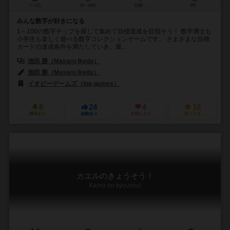
1～5人
20～40分
12歳～
2件
みんな数字が好きになる
1～100の数字チップを探して集めて目標達成を目指そう！ 数学博士も
小学生も楽しく遊べる数字コレクションゲームです。 さまざまな目標
カードの達成条件を満たしていき、最...
池田 勝（Masaru Ikeda）
池田 勝（Masaru Ikeda）
イオピーゲームズ（iop games）
8
24
4
18
興味あり
経験あり
お気に入り
持ってる
カエルのきょうそう！
Kaeru no kyousou!