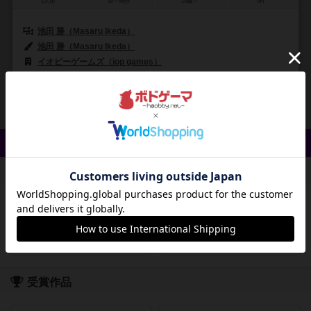
2人用
30～45分
10歳～
0件
池田 勝（Masaru Ikeda）
池田 勝（Masaru Ikeda）
イオピーゲームズ（iop games）
0
0
0
1
興味あり
経験あり
お気に入り
持ってる
クイック検索
登録状況
最近登録された順
紹介文あり
レビューあり
画像あり
受賞作品