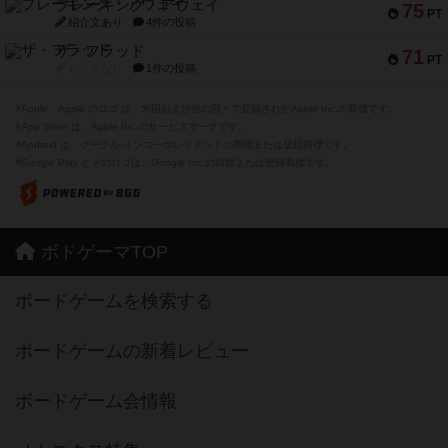
ブレーキング・アウェイ
75
PT
紹介文あり
4件の投稿
ザ・フラッド
71
PT
紹介文なし
1件の投稿
※Apple、Apple のロゴ は、米国および他の国々で登録されたApple Inc.の商標です。
※App Store は、Apple Inc.のサービスマークです。
※Android は、グーグル インコーポレイテッドの商標または登録商標です。
※Google Play とそのロゴは、Google Inc.の商標または登録商標です。
ボドゲーマTOP
ボードゲームを検索する
ボードゲームの新着レビュー
ボードゲーム会情報