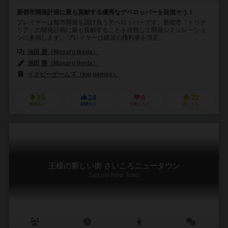
新都市開発計画に最も貢献する優秀なデベロッパーを目指そう！
プレイヤーは都市開発を請け負うデベロッパーです。新都市「トリテ
リア」の開発計画に最も貢献することを目指して開発シミュレーショ
ンに参画します。 プレイヤーは建設の権利者を決定...
池田 勝（Masaru Ikeda）
池田 勝（Masaru Ikeda）
イオピーゲームズ（iop games）
15
24
6
22
興味あり
経験あり
お気に入り
持ってる
王様の新しい街 さいころニュータウン
Saicolo New Town