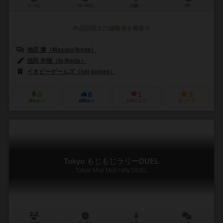
1～4人
19～40分
11歳～
1件
作品説明文の編集者を募集中
池田 勝（Masaru Ikeda）
池田 衣穂（Io Ikeda）
イオピーゲームズ（iop games）
0
6
1
3
興味あり
経験あり
お気に入り
持ってる
Tokyo もじもじラリーDUEL
Tokyo Moji Moji rally DUEL