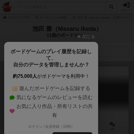
ログイン
ボドゲーマTOP
ボードゲームの検索
池田 勝（Masaru Ikeda） 11個のボード
池田 勝（Masaru Ikeda）
11個のボードゲーム
閉じる
ボードゲームのプレイ履歴を記録し
検索メニュー
て、
自分のデータを管理しませんか？
約75,000人
がボドゲーマを利用中！
遊んだボードゲームを記録する
ハタイロ / 旗彩
気になるゲームのレビューを読む
Hatairo
6.0
お気に入り作品・所有リストの共
有
ログイン / 会員登録（10秒）
1～4人
15～60分
10歳～
4件