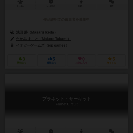
1～4人
5～20分
8歳～
1件
作品説明文の編集者を募集中
池田 勝（Masaru Ikeda）
たかみ まこと（Makoto Takami）
イオピーゲームズ（iop games）
3
5
0
5
興味あり
経験あり
お気に入り
持ってる
プラネット・サーキット
Planet Circuit