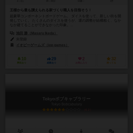
2～4人
45～60分
12歳～
1件
王様から最も讃えられる家づくり職人を目指そう！
超豪華コンポーネントボードゲーム。 ダイスを使って、新しい街を開
発していく。 たくさんのダイスを使うが、運の調整が結構粗く、なか
なか建てることができなかった印象。...
池田 勝（Masaru Ikeda）
未登録
イオピーゲームズ（iop games）
10
29
2
32
興味あり
経験あり
お気に入り
持ってる
Tokyoボブキャブラリー
Tokyo Bobcabulary
6.2