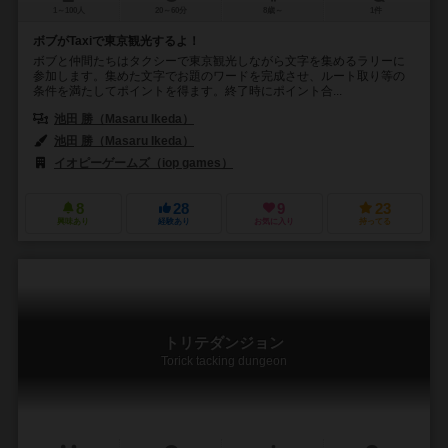
1～100人
20～60分
8歳～
1件
ボブがTaxiで東京観光するよ！
ボブと仲間たちはタクシーで東京観光しながら文字を集めるラリーに
参加します。集めた文字でお題のワードを完成させ、ルート取り等の
条件を満たしてポイントを得ます。終了時にポイント合...
池田 勝（Masaru Ikeda）
池田 勝（Masaru Ikeda）
イオピーゲームズ（iop games）
8
28
9
23
興味あり
経験あり
お気に入り
持ってる
トリテダンジョン
Torick tacking dungeon