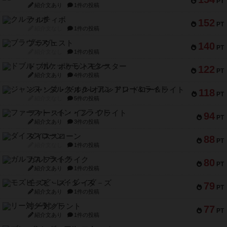
PT
紹介文あり
1件の投稿
クルティボ
152
PT
紹介文なし
1件の投稿
ブラヴェスト
140
PT
紹介文なし
1件の投稿
ドブル：ポケットモンスター
122
PT
紹介文あり
4件の投稿
ジャンヌ・ダルク-オルレアン ドロー＆ライト
118
PT
紹介文なし
5件の投稿
ファースト・イン・フライト
94
PT
紹介文あり
3件の投稿
ダイススローン
88
PT
紹介文なし
1件の投稿
ガルフストライク
80
PT
紹介文あり
1件の投稿
モズビ－ズ・レイダ－ズ
79
PT
紹介文あり
1件の投稿
リー対グラント
77
PT
紹介文あり
1件の投稿