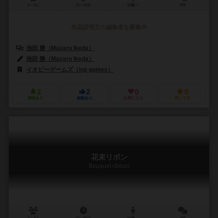
2～4人
10～20分
12歳～
0件
作品説明文の編集者を募集中
池田 勝（Masaru Ikeda）
池田 勝（Masaru Ikeda）
イオピーゲームズ（iop games）
2
2
0
0
興味あり
経験あり
お気に入り
持ってる
花束リボン
Bouquet ribbon