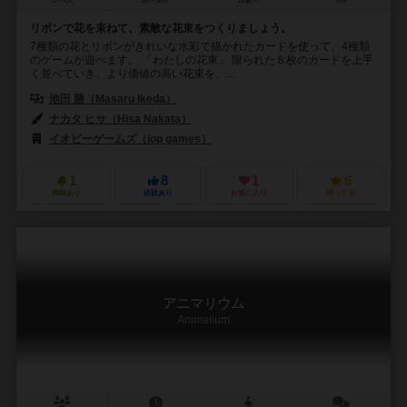
1～4人
10～30分
10歳～
0件
リボンで花を束ねて、素敵な花束をつくりましょう。
7種類の花とリボンがきれいな水彩で描かれたカードを使って、4種類
のゲームが遊べます。 「わたしの花束」 限られた８枚のカードを上手
く並べていき、より価値の高い花束を、...
池田 勝（Masaru Ikeda）
ナカタ ヒサ（Hisa Nakata）
イオピーゲームズ（iop games）
1
8
1
6
興味あり
経験あり
お気に入り
持ってる
アニマリウム
Animalium