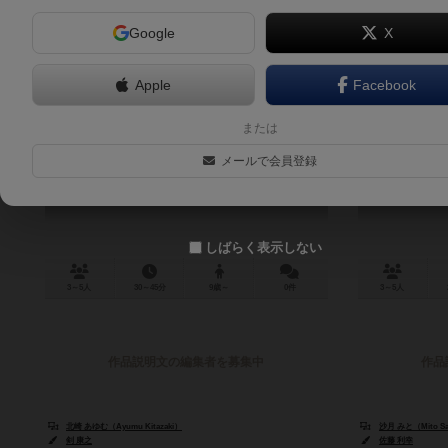
Google
X
Apple
Facebook
ハイスクール・エレクション
または
High School Election
メールで会員登録
しばらく表示しない
3～5人
30～45分
9歳～
0件
3～5人
作品説明文の編集者を募集中
作品
北崎 あゆむ（Ayumu Kitazaki）
沙月 みと（Mito Sa
剣 康之
佐藤 利幸