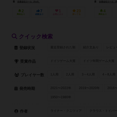
合資会社ロール（Roll）
合資会社ロール（Ro
2
7
1
23
4
興味あり
経験あり
お気に入り
持ってる
興味あり
クイック検索
最近登録された順
紹介文あり
レビュ
登録状況
ドイツゲーム大賞
ドイツ年間ゲーム大賞
受賞作品
1人用
2人用
3～4人用
4～8人用
プレイヤー数
2021〜2022年
2019〜2020年
2016
発売時期
1950〜1980年
ライナー・クニツィア
クラウス・トイバ
作者