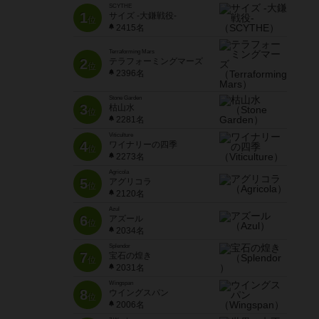
SCYTHE
1
サイズ -大鎌戦役-
位
2415名
Terraforming Mars
2
テラフォーミングマーズ
位
2396名
Stone Garden
3
枯山水
位
2281名
Viticulture
4
ワイナリーの四季
位
2273名
Agricola
5
アグリコラ
位
2120名
Azul
6
アズール
位
2034名
Splendor
7
宝石の煌き
位
2031名
Wingspan
8
ウイングスパン
位
2006名