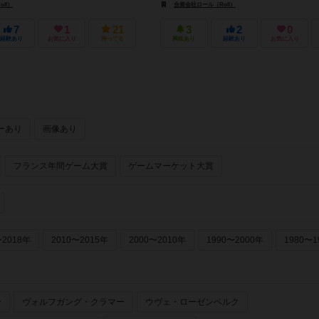
ll）
合資会社ロール（Roll）
7
1
21
3
2
0
経験あり
お気に入り
持ってる
興味あり
経験あり
お気に入り
ーあり
画像あり
フランス年間ゲーム大賞
ゲームマーケット大賞
〜2018年
2010〜2015年
2000〜2010年
1990〜2000年
1980〜1
ー
ヴォルフガング・クラマー
ウヴェ・ローゼンベルク