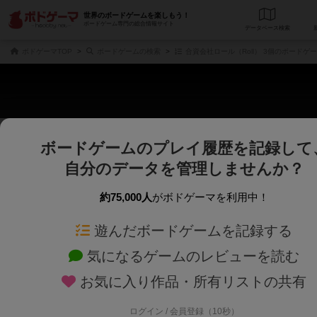
世界のボードゲームを楽しもう！
ボードゲーム専門の総合情報サイト
データベース
検
ボドゲーマTOP
ボードゲームの検索
合資会社ロール（Roll） 3個のボードゲ
ボードゲームのプレイ履歴を記録して
さくさく表示
じっくり表示
自分のデータを管理しませんか？
商品名、商品説明文、デザイナー名、テーマ名、メカニクス名を対象にフリー
ゲームデザイナー名を指定して
フリーワード
ゲームデザイナー
約75,000人
がボドゲーマを利用中！
遊んだボードゲームを記録する
対象年齢を指定します。
世界観や登場人
対象年齢
テーマ/フレー
気になるゲームのレビューを読む
お気に入り作品・所有リストの共有
ログイン / 会員登録（10秒）