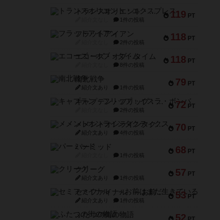
トランスオリエント・エクスプレス
119
PT
紹介文なし
1件の投稿
フラットアイアン
118
PT
紹介文なし
2件の投稿
エコーズ・オブ・タイム
118
PT
紹介文なし
8件の投稿
南北戦争
79
PT
紹介文あり
1件の投稿
キャプテン・フリップ：イスラ・ボンバ
72
PT
紹介文なし
2件の投稿
メメントオンラインタクティクス
70
PT
紹介文あり
4件の投稿
パーミッド
68
PT
紹介文なし
1件の投稿
クリーグ
57
PT
紹介文あり
1件の投稿
セミファイナル ～お前はまだ生きている～
53
PT
紹介文あり
1件の投稿
ふたつの街の物語
52
PT