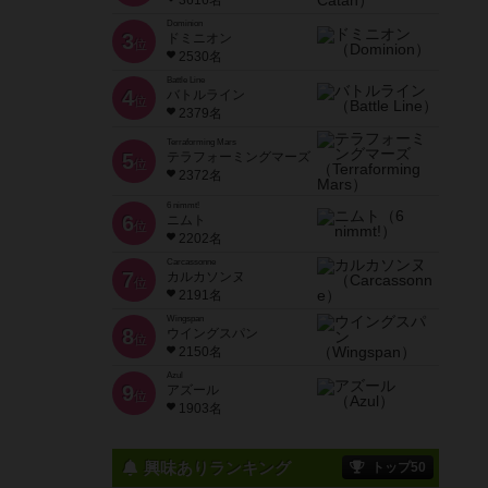
3616名
Dominion
3
ドミニオン
位
2530名
Battle Line
4
バトルライン
位
2379名
Terraforming Mars
5
テラフォーミングマーズ
位
2372名
6 nimmt!
6
ニムト
位
2202名
Carcassonne
7
カルカソンヌ
位
2191名
Wingspan
8
ウイングスパン
位
2150名
Azul
9
アズール
位
1903名
興味ありランキング
トップ50