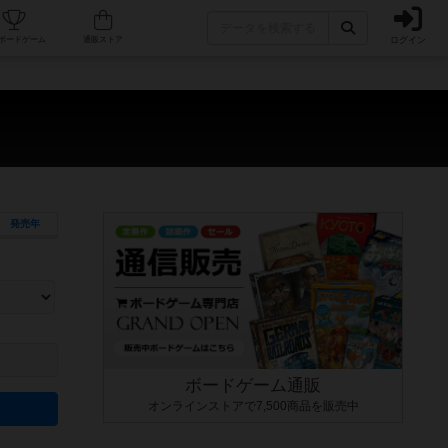
ログイン
カフェ/店舗
人気ボードゲーム
通販ストア
発売年
ます。マニュアルを読む時間や参加者へのルール説明時間は含まれていないため、初めて遊
できるよう、中世ファンタジー・クッキング・海賊同士の対決など、ゲームコンセプトを絞
にボードゲームに慣れている方向けの絞込機能です。例えば「ダイスロール」はランダム値
ボードゲーム通販
オンラインストアで7,500商品を販売中