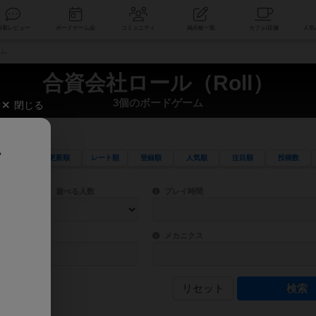
索
新着レビュー
ボードゲーム会
コミュニティ
掲示板一覧
ーム
合資会社ロール（Roll）
3個のボードゲーム
閉じる
、
更新順
レート順
登録順
人気順
注目順
投稿数
ワード検索ができます。
検索できます。
プレイ対象人数に含まれるボードゲームを指定します。
目安となる所要時間を指定することができ
遊べる人数
プレイ時間
物などモチーフ・ストーリーを指定することができます。直感的にゲームシステムを理解
ゲーム性を構成するコアシステムです。主
バー
メカニクス
リセット