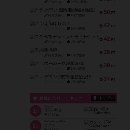
紹介文あり
18件の投稿
クランク! ：冒険者たち（拡張）
50
PT
紹介文あり
4件の投稿
とうほうの！
42
PT
紹介文なし
1件の投稿
スターマイン・ラミー ポケット
42
PT
紹介文あり
2件の投稿
海兵隊
39
PT
紹介文あり
1件の投稿
スーパーストア3000
39
PT
紹介文なし
1件の投稿
フリップ７：復讐心とともに
37
PT
紹介文なし
2件の投稿
お気に入りランキング
トップ50
Splendor
1
宝石の煌き
位
4042名
Die Siedler von Catan
2
カタン
位