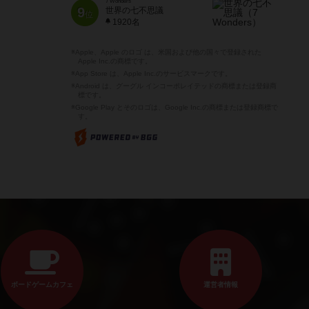
7 Wonders
9
世界の七不思議
位
1920名
※Apple、Apple のロゴ は、米国および他の国々で登録された
Apple Inc.の商標です。
※App Store は、Apple Inc.のサービスマークです。
※Android は、グーグル インコーポレイテッドの商標または登録商
標です。
※Google Play とそのロゴは、Google Inc.の商標または登録商標で
す。
ボードゲームカフェ
運営者情報