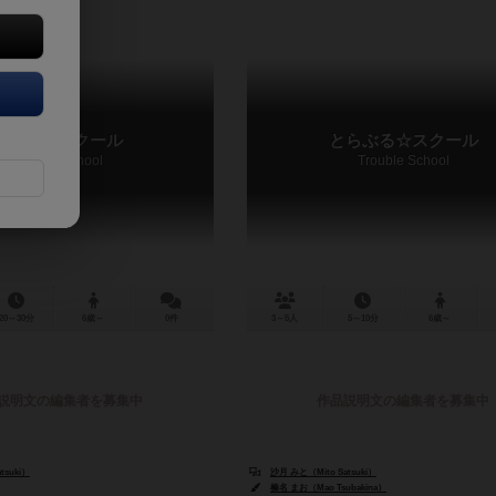
まじかるスクール
とらぶる☆スクール
Magical School
Trouble School
20～30分
6歳～
0件
3～5人
5～10分
6歳～
説明文の編集者を募集中
作品説明文の編集者を募集中
tsuki）
沙月 みと（Mito Satsuki）
榛名 まお（Mao Tsubakina）