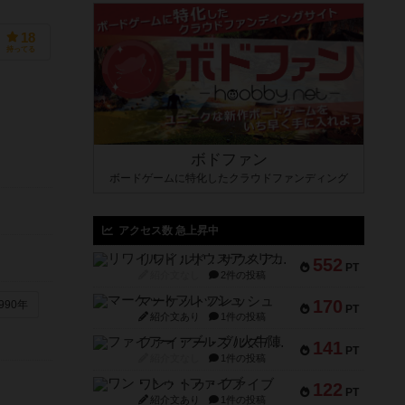
18
持ってる
ボドファン
ボードゲームに特化したクラウドファンディング
アクセス数 急上昇中
リワイルド：サウスアメリカ
552
PT
紹介文なし
2件の投稿
マーケットフレッシュ
170
990年
PT
紹介文あり
1件の投稿
ファイアー・ブルズ / 火牛陣
141
PT
紹介文なし
1件の投稿
ワン・トゥ・ファイブ
122
PT
紹介文あり
1件の投稿