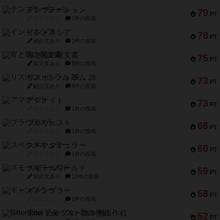
テンプテーション
79
PT
紹介文なし
2件の投稿
インドネシア
78
PT
紹介文あり
2件の投稿
宵と暁の呪文書
75
PT
紹介文あり
8件の投稿
リスボン・トラム 28
73
PT
紹介文あり
9件の投稿
アマナイト
73
PT
紹介文なし
1件の投稿
ブラヴェスト
66
PT
紹介文なし
1件の投稿
スペクタキュラー
60
PT
紹介文なし
1件の投稿
スモールワールド
59
PT
紹介文あり
13件の投稿
ギャンブラー
58
PT
紹介文なし
2件の投稿
Bitter End ブタペスト救出作戦
52
PT