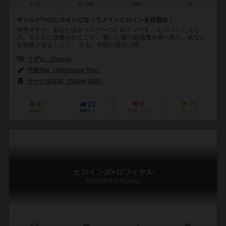
4人用
60～90分
12歳～
1件
ギャルゲーのヒロインになってメインヒロインを目指せ！
突然ですが、あなたはギャルゲーのヒロインです。 ヒロインたるも
の、主人公に攻略されてこそ。 愛しい彼の好感度を勝ち取り、あなた
を攻略させましょう。 さあ、手段の是非は問...
うずら（Uzura）
午後Tea（Afternoon Tea）
サークル3D6（Circle 3D6）
52
23
8
76
興味あり
経験あり
お気に入り
持ってる
ヒロインズ×ロワイヤル
HEROINE'S ROYAL