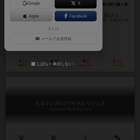
Google
X
好きなアイツを女子力で競り落とせ！(邪魔なアイツは裏の顔で蹴り落
とせ！
突然ですが、またまたあなたはギャルゲーのヒロインに選ばれまし
Apple
Facebook
た。 今回のゲームはオークションゲーム。 日中の新校舎、夕暮れの旧
校舎、そして部活や帰り道などの屋外…場はすで...
または
うずら（Uzura）
メールで会員登録
午後Tea（Afternoon Tea）
サークル3D6（Circle 3D6）
13
40
5
51
しばらく表示しない
興味あり
経験あり
お気に入り
持ってる
ヒロインズ×ロワイヤル リピュア
Heroine's Royal Re.Pure