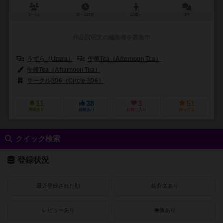
3～4人
90～120分
12歳～
2件
作品説明文の編集者を募集中
うずら（Uzura）
午後Tea（Afternoon Tea）
午後Tea（Afternoon Tea）
サークル3D6（Circle 3D6）
11
38
3
51
興味あり
経験あり
お気に入り
持ってる
クイック検索
登録状況
最近登録された順
紹介文あり
レビューあり
画像あり