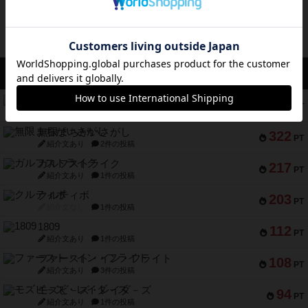
アクセス数 急上昇中
コレクト！
340
PT
紹介文なし
1件の投稿
無限まちがいさがし
322
PT
紹介文あり
2件の投稿
ガルフストライク
217
PT
紹介文あり
1件の投稿
クルティボ
203
PT
紹介文なし
1件の投稿
1809
112
PT
紹介文あり
1件の投稿
ファースト・イン・フライト
108
PT
紹介文あり
3件の投稿
モズビ－ズ・レイダ－ズ
94
PT
紹介文あり
1件の投稿