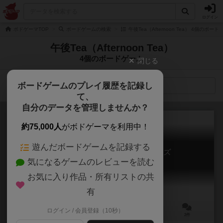
ログイン
ボドゲーマTOP
ボードゲームの検索
午後Tea（Afternoon Tea） 4個のボー
午後Tea（Afternoon Tea）
4個のボードゲーム
閉じる
ボードゲームのプレイ履歴を記録し
検索メニュー
て、
自分のデータを管理しませんか？
約75,000人
がボドゲーマを利用中！
遊んだボードゲームを記録する
ヒロインズ×ロワイヤル メモリーズ
気になるゲームのレビューを読む
HEROINE'S ROYAL MEMORIES
6.0
お気に入り作品・所有リストの共
有
ログイン / 会員登録（10秒）
3～4人
20～40分
ー
2件