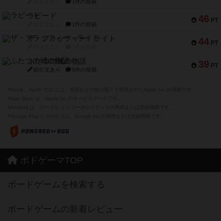
紹介文なし
1件の投稿
ラピード
46
PT
紹介文なし
1件の投稿
ザ・フラッフィー・ライト
44
PT
紹介文なし
0件の投稿
ふたつの城の物語
39
PT
紹介文あり
6件の投稿
※Apple、Apple のロゴ は、米国および他の国々で登録されたApple Inc.の商標です。
※App Store は、Apple Inc.のサービスマークです。
※Android は、グーグル インコーポレイテッドの商標または登録商標です。
※Google Play とそのロゴは、Google Inc.の商標または登録商標です。
ボドゲーマTOP
ボードゲームを検索する
ボードゲームの新着レビュー