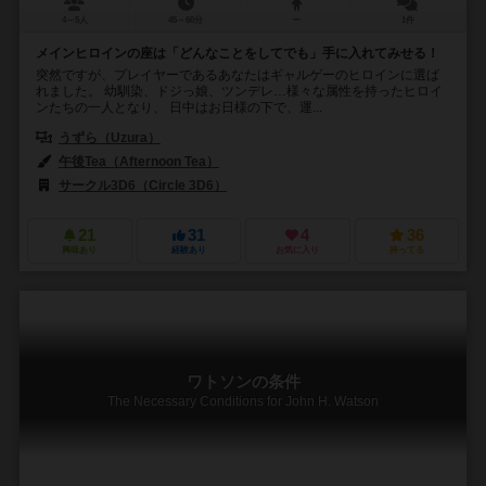
4～5人
45～60分
ー
1件
メインヒロインの座は「どんなことをしてでも」手に入れてみせる！
突然ですが、プレイヤーであるあなたはギャルゲーのヒロインに選ば
れました。 幼馴染、ドジっ娘、ツンデレ…様々な属性を持ったヒロイ
ンたちの一人となり、 日中はお日様の下で、運...
うずら（Uzura）
午後Tea（Afternoon Tea）
サークル3D6（Circle 3D6）
21
31
4
36
興味あり
経験あり
お気に入り
持ってる
ワトソンの条件
The Necessary Conditions for John H. Watson