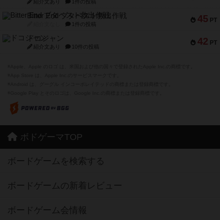
紹介文あり
1件の投稿
Bitter End ブタペスト救出作戦
45
PT
紹介文なし
1件の投稿
ドコジャン
42
PT
紹介文あり
10件の投稿
※Apple、Apple のロゴ は、米国および他の国々で登録されたApple Inc.の商標です。
※App Store は、Apple Inc.のサービスマークです。
※Android は、グーグル インコーポレイテッドの商標または登録商標です。
※Google Play とそのロゴは、Google Inc.の商標または登録商標です。
ボドゲーマTOP
ボードゲームを検索する
ボードゲームの新着レビュー
ボードゲーム会情報