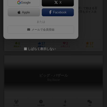
Google
X
ダイスで瞬間連想ゲーム！
◯概要 指定された〈テーマ〉に沿いつつ、その〈頭文字〉で始まる言
葉を考えていち早く言うゲーム。ただし、テーマも頭文字もダイス次
Apple
Facebook
第！ ◯内容物 ・頭文字サイコロ 5色...
または
ヤニック・ゴベルト（Yannick Gobert）
マーク・シュイナード（Marc Chouinard）
メールで会員登録
ブルー・オレンジEU（Blue Orange (EU)）
フォックスゲームズ（Fo
6
17
2
17
興味あり
経験あり
お気に入り
持ってる
しばらく表示しない
ビッグ・バザール
Big Bazar
2～6人
15分前後
6歳～
0件