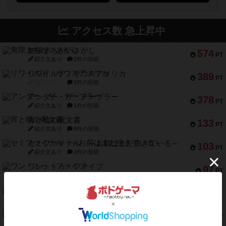
アクセス数 急上昇中
無限まちがいさがし
574
PT
紹介文あり
2件の投稿
リワイルド：サウスアメリカ
389
PT
紹介文なし
2件の投稿
アンダー・ザ・テーブラー
378
PT
紹介文あり
1件の投稿
宵と暁の呪文書
133
PT
紹介文あり
8件の投稿
セミファイナル ～お前はまだ生きている～
103
PT
紹介文あり
1件の投稿
ワン・トゥ・ファイブ
97
PT
紹介文あり
1件の投稿
南北戦争
91
PT
紹介文あり
1件の投稿
ふたつの城の物語
91
PT
紹介文あり
6件の投稿