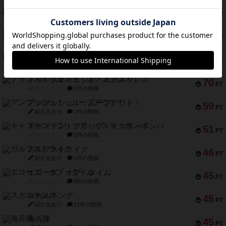
ノームズ・アット・ナイト
88
PT
紹介文なし
1件の投稿
マーリン
76
PT
紹介文あり
6件の投稿
フラットアイアン
75
PT
紹介文なし
2件の投稿
トランスオリエント・エクスプレス
70
PT
紹介文なし
1件の投稿
アンブッシュ！：ムーブアウト！
59
PT
紹介文あり
1件の投稿
キャプテン・フリップ：イスラ・ボンバ
51
PT
紹介文なし
2件の投稿
ガルフストライク
46
PT
紹介文あり
1件の投稿
エコーズ・オブ・タイム
45
PT
紹介文なし
8件の投稿
スカルキング
45
PT
紹介文あり
12件の投稿
海兵隊
45
PT