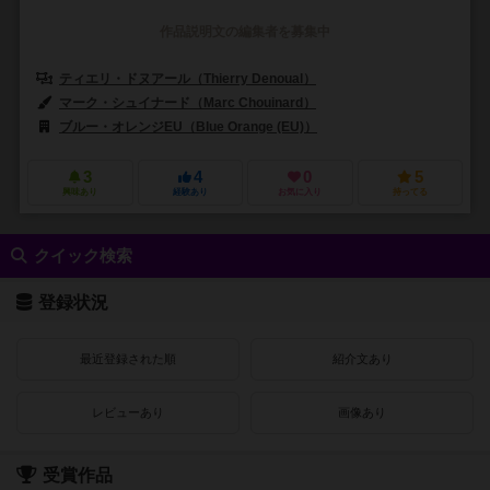
作品説明文の編集者を募集中
ティエリ・ドヌアール（Thierry Denoual）
マーク・シュイナード（Marc Chouinard）
ブルー・オレンジEU（Blue Orange (EU)）
ブルーオレンジゲームズ（Bl
3
4
0
5
興味あり
経験あり
お気に入り
持ってる
クイック検索
登録状況
最近登録された順
紹介文あり
レビューあり
画像あり
受賞作品