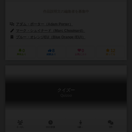
作品説明文の編集者を募集中
アダム・ポーター（Adam Porter）
マーク・シュイナード（Marc Chouinard）
ブルー・オレンジEU（Blue Orange (EU)）
0
8
0
12
興味あり
経験あり
お気に入り
持ってる
クイズー
Quizoo
2～8人
15分前後
6歳～
0件