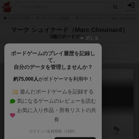
ログイン
ボドゲーマTOP
ボードゲームの検索
マーク シュイナード（Marc Chouinar
マーク シュイナード（Marc Chouinard）
3個のボードゲーム
閉じる
ボードゲームのプレイ履歴を記録し
検索メニュー
て、
自分のデータを管理しませんか？
約75,000人
がボドゲーマを利用中！
遊んだボードゲームを記録する
ダイス・アカデミー
気になるゲームのレビューを読む
Dice Academy
お気に入り作品・所有リストの共
有
ログイン / 会員登録（10秒）
2～6人
15分前後
8歳～
0件