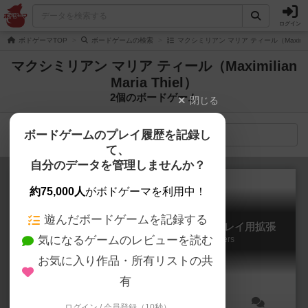
ログイン
ボドゲーマTOP
ボードゲームの検索
マクシミリアン マリア ティール（Maximilia
マクシミリアン マリア ティール（Maximilian
Maria Thiel）
2個のボードゲーム
閉じる
ボードゲームのプレイ履歴を記録し
検索メニュー
て、
自分のデータを管理しませんか？
約75,000人
がボドゲーマを利用中！
遊んだボードゲームを記録する
ラ・ファミリア 大マフィア戦争：2/3人プレイ用拡張
気になるゲームのレビューを読む
La Famiglia: Expansion for 2 and 3 Players
お気に入り作品・所有リストの共
有
ログイン / 会員登録（10秒）