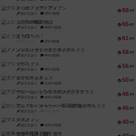
クロス・オブ・アイアン
68
PT
紹介文あり
3件の投稿
ふたつの街の物語
65
PT
紹介文あり
18件の投稿
とうほうの！
61
PT
紹介文なし
1件の投稿
メメントオンラインタクティクス
58
PT
紹介文あり
4件の投稿
ブリックス
56
PT
紹介文あり
4件の投稿
ダグエイトチェス
50
PT
紹介文あり
11件の投稿
アズール：シントラのステンドグラス
48
PT
紹介文あり
18件の投稿
ロシアン・キャンペーン：第5版デラックス
46
PT
紹介文あり
0件の投稿
マスクメン
40
PT
紹介文あり
16件の投稿
世界の七不思議：都市
40