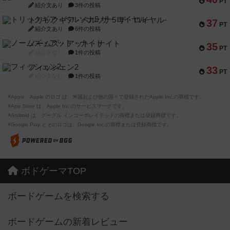
PT
紹介文あり
3件の投稿
トリックギア - ペルソナ5 ザ・ロイヤル-
37
PT
紹介文あり
6件の投稿
ノームズ・アット・ナイト
35
PT
紹介文なし
1件の投稿
フィッシェン2
33
PT
紹介文なし
1件の投稿
※Apple、Apple のロゴ は、米国および他の国々で登録されたApple Inc.の商標です。
※App Store は、Apple Inc.のサービスマークです。
※Android は、グーグル インコーポレイテッドの商標または登録商標です。
※Google Play とそのロゴは、Google Inc.の商標または登録商標です。
ボドゲーマTOP
ボードゲームを検索する
ボードゲームの新着レビュー