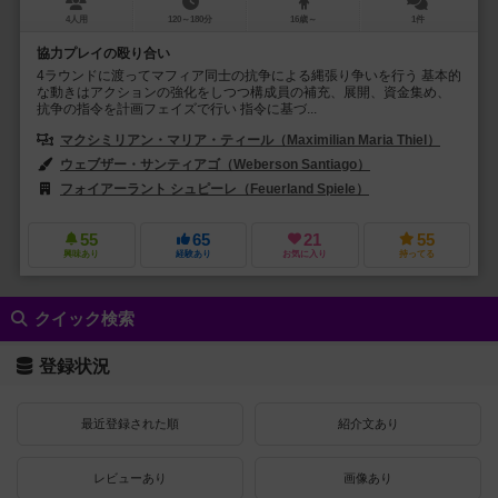
4人用
120～180分
16歳～
1件
協力プレイの殴り合い
4ラウンドに渡ってマフィア同士の抗争による縄張り争いを行う 基本的
な動きはアクションの強化をしつつ構成員の補充、展開、資金集め、
抗争の指令を計画フェイズで行い 指令に基づ...
マクシミリアン・マリア・ティール（Maximilian Maria Thiel）
ウェブザー・サンティアゴ（Weberson Santiago）
フォイアーラント シュピーレ（Feuerland Spiele）
キャプストーン・ゲ
55
65
21
55
興味あり
経験あり
お気に入り
持ってる
クイック検索
登録状況
最近登録された順
紹介文あり
レビューあり
画像あり