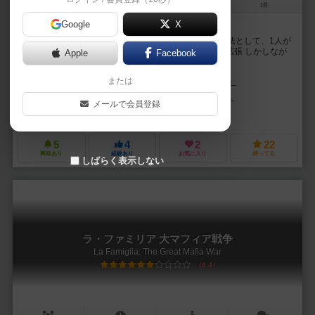
2～3人
90～180分
16歳～
1件
Google
X
ラ・ファミリアを3人以下でプレイするべきか？
4人用として設計されたこのゲームを3人以下で遊ぶ方法として、1人が
複数のファミリーを使用しなくていいように作られた拡張 しかしなが
Apple
Facebook
らこの拡張によってプレイしやすいようになっ...
または
ライムント・バルトセック（Raimund Bartossek）
マクシミリアン・マ
ウェブザー・サンティアゴ（Weberson Santiago）
メールで会員登録
ボードゲーム・アトリエ（Boardgame Atelier）
5
4
2
22
興味あり
経験あり
お気に入り
持ってる
しばらく表示しない
ラ・ファミリア 大マフィア戦争
La Famiglia: The Great Mafia War
6.4