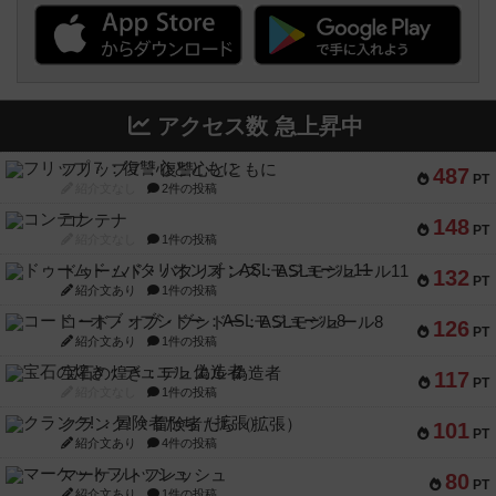
アクセス数 急上昇中
フリップ７：復讐心とともに
487
PT
紹介文なし
2件の投稿
コンテナ
148
PT
紹介文なし
1件の投稿
ドゥームド・バタリオンズ：ASLモジュール11
132
PT
紹介文あり
1件の投稿
コード・オブ・ブシドー：ASLモジュール8
126
PT
紹介文あり
1件の投稿
宝石の煌き：デュエル 偽造者
117
PT
紹介文なし
1件の投稿
クランク! ：冒険者たち（拡張）
101
PT
紹介文あり
4件の投稿
マーケットフレッシュ
80
PT
紹介文あり
1件の投稿