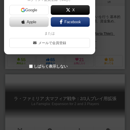
4人用
120～180分
16歳～
1件
Google
X
協力プレイの殴り合い
4ラウンドに渡ってマフィア同士の抗争による縄張り争いを行う 基本的
な動きはアクションの強化をしつつ構成員の補充、展開、資金集め、
Apple
Facebook
抗争の指令を計画フェイズで行い 指令に基づ...
または
マクシミリアン・マリア・ティール（Maximilian Maria Thiel）
ウェブザー・サンティアゴ（Weberson Santiago）
メールで会員登録
フォイアーラント シュピーレ（Feuerland Spiele）
キャプストーン・ゲ
55
65
21
55
興味あり
経験あり
お気に入り
持ってる
しばらく表示しない
ラ・ファミリア 大マフィア戦争：2/3人プレイ用拡張
La Famiglia: Expansion for 2 and 3 Players