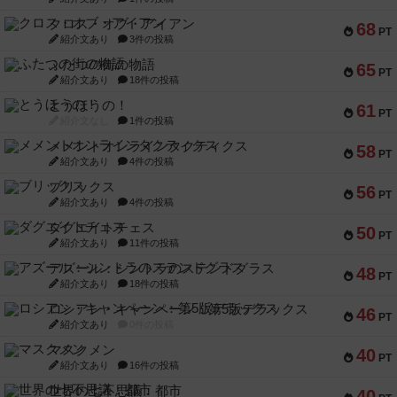
クロス・オブ・アイアン
68
PT
紹介文あり
3件の投稿
ふたつの街の物語
65
PT
紹介文あり
18件の投稿
とうほうの！
61
PT
紹介文なし
1件の投稿
メメントオンラインタクティクス
58
PT
紹介文あり
4件の投稿
ブリックス
56
PT
紹介文あり
4件の投稿
ダグエイトチェス
50
PT
紹介文あり
11件の投稿
アズール：シントラのステンドグラス
48
PT
紹介文あり
18件の投稿
ロシアン・キャンペーン：第5版デラックス
46
PT
紹介文あり
0件の投稿
マスクメン
40
PT
紹介文あり
16件の投稿
世界の七不思議：都市
40