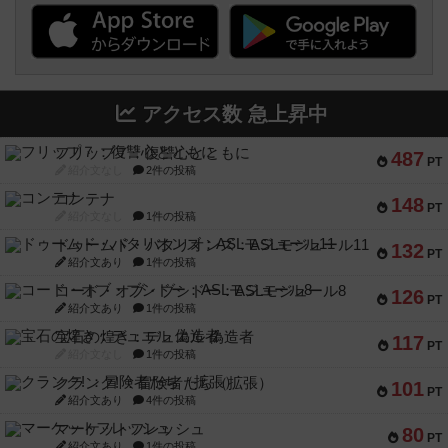
アクセス数 急上昇中
フリップ７：復讐心とともに
487
PT
紹介文なし
2件の投稿
コンテナ
148
PT
紹介文なし
1件の投稿
ドゥームド・バタリオンズ：ASLモジュール11
132
PT
紹介文あり
1件の投稿
コード・オブ・ブシドー：ASLモジュール8
126
PT
紹介文あり
1件の投稿
宝石の煌き：デュエル 偽造者
117
PT
紹介文なし
1件の投稿
クランク! ：冒険者たち（拡張）
101
PT
紹介文あり
4件の投稿
マーケットフレッシュ
80
PT
紹介文あり
1件の投稿