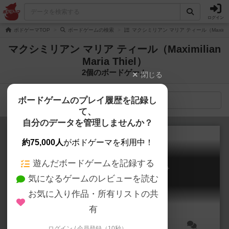
ログイン
ボドゲーマTOP
ボードゲームの検索
マクシミリアン マリア ティール（Maximilia
マクシミリアン マリア ティール（Maximilian
Maria Thiel）
2個のボードゲーム
閉じる
ボードゲームのプレイ履歴を記録し
検索メニュー
て、
自分のデータを管理しませんか？
約75,000人
がボドゲーマを利用中！
遊んだボードゲームを記録する
ラ・ファミリア 大マフィア戦争
気になるゲームのレビューを読む
La Famiglia: The Great Mafia War
6.4
お気に入り作品・所有リストの共
有
ログイン / 会員登録（10秒）