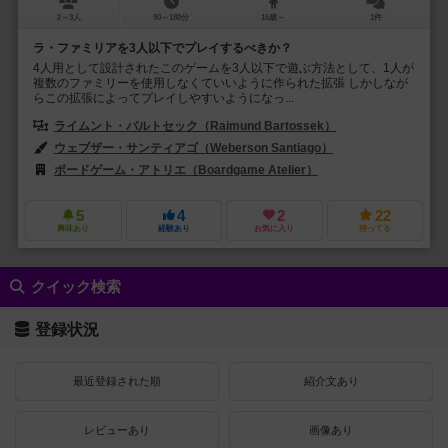
2～3人
90～180分
16歳～
1件
ラ・ファミリアを3人以下でプレイするべきか？
4人用として設計されたこのゲームを3人以下で遊ぶ方法として、1人が
複数のファミリーを使用しなくていいように作られた拡張 しかしなが
らこの拡張によってプレイしやすいようになっ...
ライムント・バルトセック（Raimund Bartossek）
マクシミリアン・マ
ウェブザー・サンティアゴ（Weberson Santiago）
ボードゲーム・アトリエ（Boardgame Atelier）
5
4
2
22
興味あり
経験あり
お気に入り
持ってる
クイック検索
登録状況
最近登録された順
紹介文あり
レビューあり
画像あり