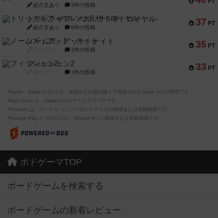
PT
紹介文あり
3件の投稿
トリックギア - ペルソナ5 ザ・ロイヤル-
37
PT
紹介文あり
6件の投稿
ノームズ・アット・ナイト
35
PT
紹介文なし
1件の投稿
フィッシェン2
33
PT
紹介文なし
1件の投稿
※Apple、Apple のロゴ は、米国および他の国々で登録されたApple Inc.の商標です。
※App Store は、Apple Inc.のサービスマークです。
※Android は、グーグル インコーポレイテッドの商標または登録商標です。
※Google Play とそのロゴは、Google Inc.の商標または登録商標です。
ボドゲーマTOP
ボードゲームを検索する
ボードゲームの新着レビュー