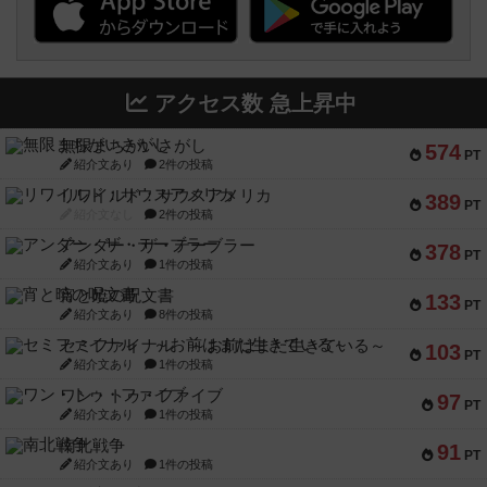
アクセス数 急上昇中
無限まちがいさがし
574
PT
紹介文あり
2件の投稿
リワイルド：サウスアメリカ
389
PT
紹介文なし
2件の投稿
アンダー・ザ・テーブラー
378
PT
紹介文あり
1件の投稿
宵と暁の呪文書
133
PT
紹介文あり
8件の投稿
セミファイナル ～お前はまだ生きている～
103
PT
紹介文あり
1件の投稿
ワン・トゥ・ファイブ
97
PT
紹介文あり
1件の投稿
南北戦争
91
PT
紹介文あり
1件の投稿