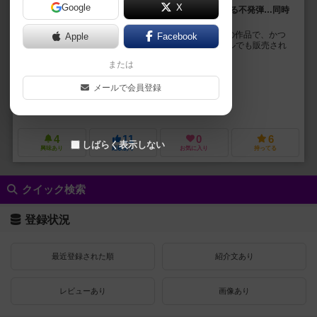
Google
X
1997年夏。狂牛病により処分される牛、そして今も残る不発弾…同時
に解決する方法を思いついちゃった！
『Unexploded Cow』はアメリカのチーパスゲームズの作品で、かつ
Apple
Facebook
て「モーモー処理班」「爆弾処理牛」といったタイトルでも販売され
ていました。チーパスゲームズは過去の作...
または
ジェームス・アーネスト（James Ernest）
ポール・ピーターソン（Pau
メールで会員登録
マイク・オコーナー（Mike O'Connor）
シャイアン・ライト（Cheyen
チーパス ゲームズ（Cheapass Games）
ポータルゲームズ（Portal
4
11
0
6
しばらく表示しない
興味あり
経験あり
お気に入り
持ってる
クイック検索
登録状況
最近登録された順
紹介文あり
レビューあり
画像あり