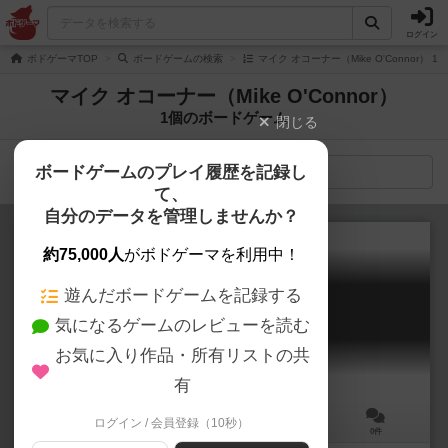
ログイン
ボドゲーマTOP
ボードゲームの検索
マイク オコーナー（Mike O'Connor）
マイク オコーナー（Mike O'Connor）
1個のボードゲーム
閉じる
ボードゲームのプレイ履歴を記録し
検索メニュー
て、
自分のデータを管理しませんか？
約75,000人
がボドゲーマを利用中！
遊んだボードゲームを記録する
モーモー処理班
気になるゲームのレビューを読む
Unexploded Cow
お気に入り作品・所有リストの共
有
ログイン / 会員登録（10秒）
2～6人
25分前後
12歳～
0件