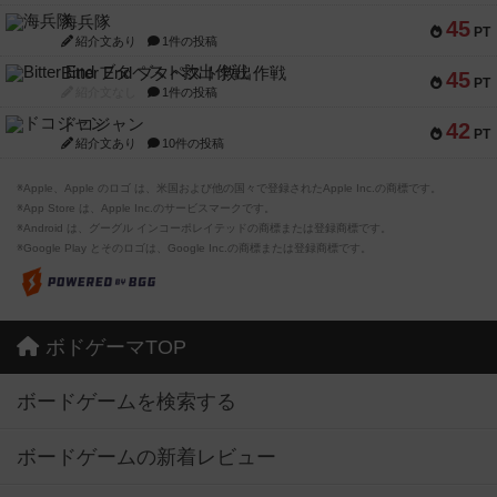
海兵隊
45
PT
紹介文あり
1件の投稿
Bitter End ブタペスト救出作戦
45
PT
紹介文なし
1件の投稿
ドコジャン
42
PT
紹介文あり
10件の投稿
※Apple、Apple のロゴ は、米国および他の国々で登録されたApple Inc.の商標です。
※App Store は、Apple Inc.のサービスマークです。
※Android は、グーグル インコーポレイテッドの商標または登録商標です。
※Google Play とそのロゴは、Google Inc.の商標または登録商標です。
ボドゲーマTOP
ボードゲームを検索する
ボードゲームの新着レビュー