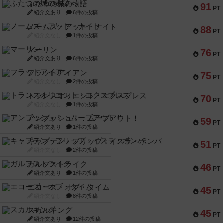
ふたつの城の物語
91
PT
紹介文あり
6件の投稿
ノームズ・アット・ナイト
88
PT
紹介文なし
1件の投稿
マーリン
76
PT
紹介文あり
6件の投稿
フラットアイアン
75
PT
紹介文なし
2件の投稿
トランスオリエント・エクスプレス
70
PT
紹介文なし
1件の投稿
アンブッシュ！：ムーブアウト！
59
PT
紹介文あり
1件の投稿
キャプテン・フリップ：イスラ・ボンバ
51
PT
紹介文なし
2件の投稿
ガルフストライク
46
PT
紹介文あり
1件の投稿
エコーズ・オブ・タイム
45
PT
紹介文なし
8件の投稿
スカルキング
45
PT
紹介文あり
12件の投稿