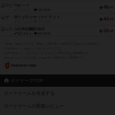
ラピード
46
PT
紹介文なし
1件の投稿
ザ・フラッフィー・ライト
44
PT
紹介文なし
0件の投稿
ふたつの城の物語
39
PT
紹介文あり
6件の投稿
※Apple、Apple のロゴ は、米国および他の国々で登録されたApple Inc.の商標です。
※App Store は、Apple Inc.のサービスマークです。
※Android は、グーグル インコーポレイテッドの商標または登録商標です。
※Google Play とそのロゴは、Google Inc.の商標または登録商標です。
ボドゲーマTOP
ボードゲームを検索する
ボードゲームの新着レビュー