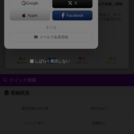
Google
X
1997年夏。狂牛病により処分される牛、そして今も残る不発弾…同時
に解決する方法を思いついちゃった！
『Unexploded Cow』はアメリカのチーパスゲームズの作品で、かつ
Apple
Facebook
て「モーモー処理班」「爆弾処理牛」といったタイトルでも販売され
ていました。チーパスゲームズは過去の作...
または
ジェームス・アーネスト（James Ernest）
ポール・ピーターソン（Pau
メールで会員登録
マイク・オコーナー（Mike O'Connor）
シャイアン・ライト（Cheyen
チーパス ゲームズ（Cheapass Games）
ポータルゲームズ（Portal
4
11
0
6
しばらく表示しない
興味あり
経験あり
お気に入り
持ってる
クイック検索
登録状況
最近登録された順
紹介文あり
レビューあり
画像あり