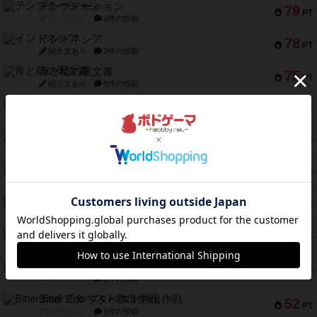
テンプテーション
79
PT
紹介文なし
2件の投稿
インドネシア
78
PT
紹介文あり
2件の投稿
宵と暁の呪文書
75
PT
紹介文あり
8件の投稿
リスボン・トラム 28
73
PT
紹介文あり
9件の投稿
アマナイト
73
PT
紹介文なし
1件の投稿
ブラヴェスト
66
PT
紹介文なし
1件の投稿
スペクタキュラー
60
PT
紹介文なし
1件の投稿
スモールワールド
59
PT
紹介文あり
13件の投稿
ギャンブラー
58
PT
紹介文なし
2件の投稿
Bitter End ブタペスト救出作戦
52
PT
紹介文なし
1件の投稿