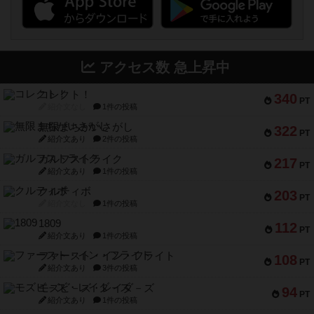
アクセス数 急上昇中
コレクト！
340
PT
紹介文なし
1件の投稿
無限まちがいさがし
322
PT
紹介文あり
2件の投稿
ガルフストライク
217
PT
紹介文あり
1件の投稿
クルティボ
203
PT
紹介文なし
1件の投稿
1809
112
PT
紹介文あり
1件の投稿
ファースト・イン・フライト
108
PT
紹介文あり
3件の投稿
モズビ－ズ・レイダ－ズ
94
PT
紹介文あり
1件の投稿