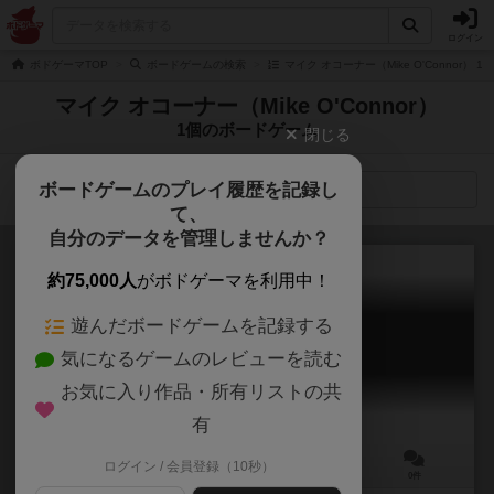
ログイン
ボドゲーマTOP
ボードゲームの検索
マイク オコーナー（Mike O'Connor）
マイク オコーナー（Mike O'Connor）
1個のボードゲーム
閉じる
ボードゲームのプレイ履歴を記録し
検索メニュー
て、
自分のデータを管理しませんか？
約75,000人
がボドゲーマを利用中！
遊んだボードゲームを記録する
モーモー処理班
気になるゲームのレビューを読む
Unexploded Cow
お気に入り作品・所有リストの共
有
ログイン / 会員登録（10秒）
2～6人
25分前後
12歳～
0件