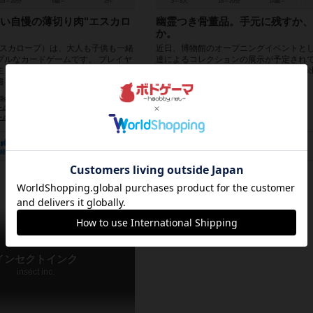
15～20分
6歳～
2件
3～5人
15～20分
14歳～
い自慢の薄切り肉"エスカロ
幽霊つき骨董品。手元に残すか、
か。
（エスカロープ）は、大人も子供も一緒
近日、博物館のオープニングイベントとし
プルなカードゲームです。 プレイヤ
達によるコレクションの展示が予定されて
主となり、手元の肉カードを増や
なたにも展示の依頼がありました。 他の
を得ることを...
向を伺いながら、骨董...
 Suga）
未登録
ズ（POLAR POND GAMES）
柴田 沙央里（Saori Shibata）
ポーラーポンドゲームズ（POLAR POND GAMES）
ズ（POLAR POND GAMES）
ポーラーポンドゲームズ（POLAR POND GAMES）
30
4
47
19
28
2
経験あり
お気に入り
持ってる
興味あり
経験あり
お気に入り
インセクトインク
insect inc.