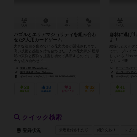
2人用
30～40分
10歳～
0件
2～6人
パズルとエリアマジョリティを組み合わ
森林に逃げ出
せた2人用カードゲーム
よ！
大きな注目を集めている花火大会が開催されます。
絵探しとカルタ
高い技術と感性を持ち合わせた二人の花火師が 屋形
です。 プレイ
船の東側と西側を担当し初めて共演するのです。 花
している「insec
火を組み合わせて...
なミスで新...
須賀 正樹（Masaki Suga）
ポーラーポンドゲーム
柴田 沙央里（Saori Shibata）
ポーラーポンドゲーム
ポーラーポンドゲームズ（POLAR POND GAMES）
ポーラーポンドゲーム
28
18
3
32
41
興味あり
経験あり
お気に入り
持ってる
興味あり
クイック検索
最近登録された順
紹介文あり
レビュ
登録状況