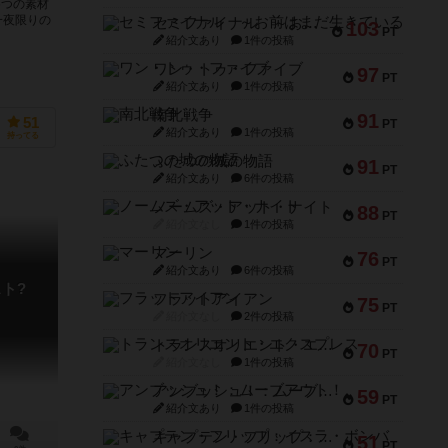
6つの素材
一夜限りの
セミファイナル ～お前はまだ生きている～
103
PT
紹介文あり
1件の投稿
ワン・トゥ・ファイブ
97
PT
紹介文あり
1件の投稿
南北戦争
91
51
PT
紹介文あり
1件の投稿
持ってる
ふたつの城の物語
91
PT
紹介文あり
6件の投稿
ノームズ・アット・ナイト
88
PT
紹介文なし
1件の投稿
マーリン
76
PT
紹介文あり
6件の投稿
ト?
フラットアイアン
75
PT
紹介文なし
2件の投稿
トランスオリエント・エクスプレス
70
PT
紹介文なし
1件の投稿
アンブッシュ！：ムーブアウト！
59
PT
紹介文あり
1件の投稿
キャプテン・フリップ：イスラ・ボンバ
51
PT