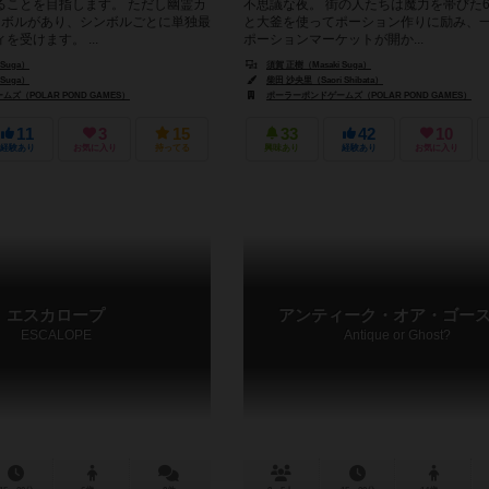
ることを目指します。 ただし幽霊カ
不思議な夜。 街の人たちは魔力を帯びた
ンボルがあり、シンボルごとに単独最
と大釜を使ってポーション作りに励み、
受けます。 ...
ポーションマーケットが開か...
 Suga）
須賀 正樹（Masaki Suga）
 Suga）
柴田 沙央里（Saori Shibata）
ズ（POLAR POND GAMES）
ポーラーポンドゲームズ（POLAR POND GAMES）
11
3
15
33
42
10
経験あり
お気に入り
持ってる
興味あり
経験あり
お気に入り
エスカロープ
アンティーク・オア・ゴース
ESCALOPE
Antique or Ghost?