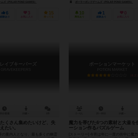
ズ（POLAR POND GAMES）
ポーラーポンドゲームズ（POLAR POND GAMES）
6
3
15
10
1
0
経験あり
お気に入り
持ってる
興味あり
経験あり
お気に入り
レイブキーパーズ
ポーションマーケット
GRAVEKEEPERS
POTION MARKET
6.2
30分前後
10歳～
1件
2～4人
20～60分
14歳～
たくさん集めたいけど、失
魔力を帯びた6つの素材と大釜を
えたい。
ーション作るパズルゲーム
界の案内人となり、最も多くの幽霊
[ストーリー] 今宵は年に一度の街中に魔