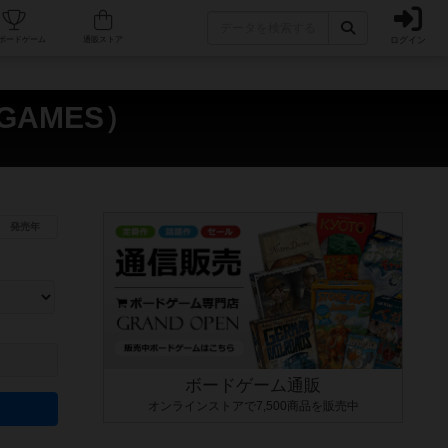
ログイン
カフェ/店舗
人気ボードゲーム
通販ストア
GAMES）
発売年
ます。マニュアルを読む時間や参加者へのルール説明時間は含まれていないため、初めて遊
できるよう、中世ファンタジー・クッキング・海賊同士の対決など、ゲームコンセプトを絞
にボードゲームに慣れている方向けの絞込機能です。例えば「ダイスロール」はランダム値
ボードゲーム通販
オンラインストアで7,500商品を販売中