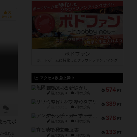
8
持ってる
ボドファン
ボードゲームに特化したクラウドファンディング
アクセス数 急上昇中
無限まちがいさがし
574
PT
紹介文あり
2件の投稿
リワイルド：サウスアメリカ
389
PT
紹介文なし
2件の投稿
0件
アンダー・ザ・テーブラー
378
PT
紹介文あり
1件の投稿
使ってポ
宵と暁の呪文書
133
PT
力が溢れる
紹介文あり
8件の投稿