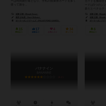
ーは時間旅行者となり、手札の搭乗券カードを多く
カードを獲得す
使って旅を...
ードは5つのシ
多だとペナルティを
須賀 正樹（Masaki Suga）
須賀 正樹（Masaki
柴田 沙央里（Saori Shibata）
須賀 正樹（Masaki
ポーラーポンドゲームズ（POLAR POND GAMES）
ポーラーポンドゲーム
15
17
4
34
6
興味あり
経験あり
お気に入り
持ってる
興味あり
バナナイン
BANANINE
6.2