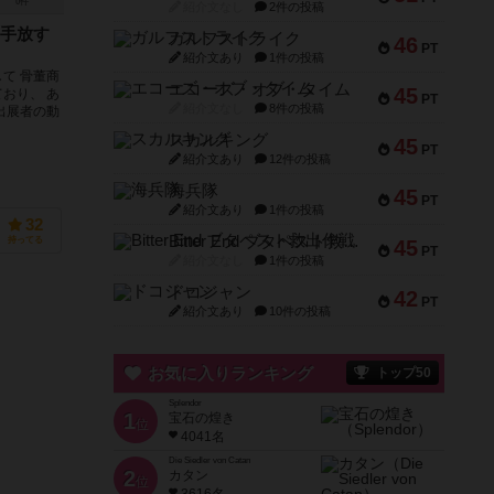
0件
紹介文なし
2件の投稿
手放す
ガルフストライク
46
PT
紹介文あり
1件の投稿
て 骨董商
エコーズ・オブ・タイム
45
おり、 あ
PT
紹介文なし
8件の投稿
出展者の動
スカルキング
45
PT
紹介文あり
12件の投稿
海兵隊
45
PT
紹介文あり
1件の投稿
32
Bitter End ブタペスト救出作戦
持ってる
45
PT
紹介文なし
1件の投稿
ドコジャン
42
PT
紹介文あり
10件の投稿
お気に入りランキング
トップ50
Splendor
1
宝石の煌き
位
4041名
Die Siedler von Catan
2
カタン
位