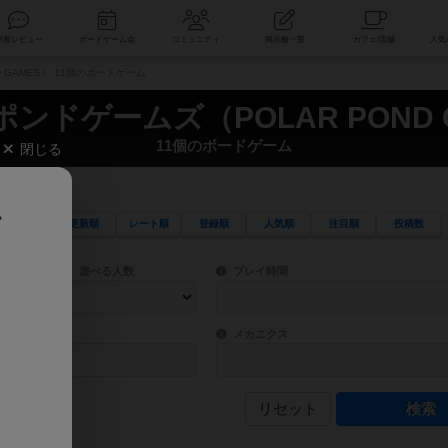
索
新着レビュー
ボードゲーム会
コミュニティ
掲示板一覧
 GAMES） 11個のボードゲーム
ンドゲームズ（POLAR POND 
11個のボードゲーム
閉じる
、
更新順
レート順
登録順
人気順
注目順
投稿数
ワード検索ができます。
検索できます。
プレイ対象人数に含まれるボードゲームを指定します。
目安となる所要時間を指定することができ
遊べる人数
プレイ時間
物などモチーフ・ストーリーを指定することができます。直感的にゲームシステムを理解
ゲーム性を構成するコアシステムです。主
バー
メカニクス
リセット