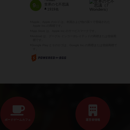
7 Wonders
9
世界の七不思議
位
1919名
※Apple、Apple のロゴ は、米国および他の国々で登録された
Apple Inc.の商標です。
※App Store は、Apple Inc.のサービスマークです。
※Android は、グーグル インコーポレイテッドの商標または登録商
標です。
※Google Play とそのロゴは、Google Inc.の商標または登録商標で
す。
ボードゲームカフェ
運営者情報