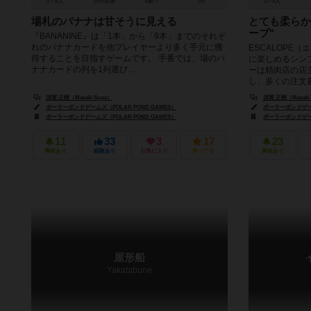
2～5人
10分前後
6歳～
1件
2～4人
場札のバナナは甘そうに見える
とても柔らか
ープ"
『BANANINE』は「1本」から「9本」までのそれぞ
れのバナナカードを他プレイヤーより多く手元に獲
ESCALOPE
得することを目指すゲームです。 手番では、場のバ
に楽しめるシン
ナナカードの列を1列選び...
ーは精肉店の店
し、多くの注文書
須賀 正樹（Masaki Suga）
須賀 正樹（Masaki
ポーラーポンドゲームズ（POLAR POND GAMES）
ポーラーポンドゲーム
ポーラーポンドゲームズ（POLAR POND GAMES）
ポーラーポンドゲーム
11
33
3
17
23
興味あり
経験あり
お気に入り
持ってる
興味あり
屋形船
Yakatabune