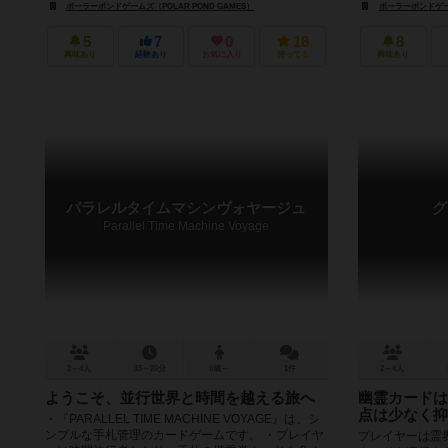
ポーラーポンドゲームズ（POLAR POND GAMES）
ポーラーポンドゲーム
5
7
0
18
8
興味あり
経験あり
お気に入り
持ってる
興味あり
パラレルタイムマシンヴォヤージュ
グ
Parallel Time Machine Voyage
2～4人
15～20分
6歳～
1件
2～4人
ようこそ、並行世界と時間を越える旅へ
幽霊カードは
点は少なく抑
・『PARALLEL TIME MACHINE VOYAGE』は、シ
ンプルな手札管理のカードゲームです。 ・プレイヤ
プレイヤーは霊