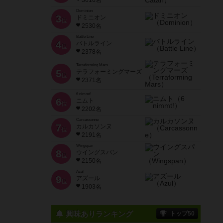
3616名
Dominion
3
ドミニオン
位
2530名
Battle Line
4
バトルライン
位
2378名
Terraforming Mars
5
テラフォーミングマーズ
位
2371名
6 nimmt!
6
ニムト
位
2202名
Carcassonne
7
カルカソンヌ
位
2191名
Wingspan
8
ウイングスパン
位
2150名
Azul
9
アズール
位
1903名
興味ありランキング
トップ50