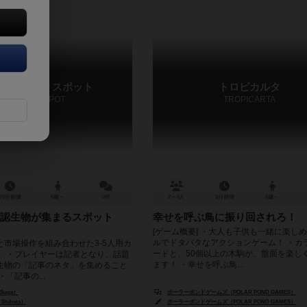
プティッド スポット
トロピカルタ
CRYPTID SPOT
TROPICARTA
20分前後
6歳～
0件
2～4人
5分前後
6歳～
認生物が集まるスポット
幸せを呼ぶ鳥に振り回されろ！
[ゲーム概要] ・大人も子供も一緒に楽し
ルでドタバタなアクションゲーム！ ・カ
と市場操作を組み合わせた3-5人用カ
ードと、50個以上の木駒が、盤面を楽し
。 ・プレイヤーは記者となり、話題
ます！ ・幸せを呼ぶ鳥...
生物の「記事のネタ」を集めること
「記事の...
 Suga）
ポーラーポンドゲームズ（POLAR POND GAMES）
Shibata）
ポーラーポンドゲームズ（POLAR POND GAMES）