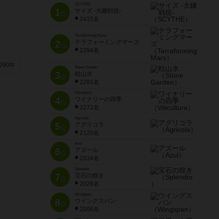
SCYTHE
1
サイズ -大鎌戦役-
位
2415名
Terraforming Mars
2
テラフォーミングマーズ
位
2394名
990年
Stone Garden
3
枯山水
位
2281名
Viticulture
4
ワイナリーの四季
位
2272名
Agricola
5
アグリコラ
位
2120名
Azul
6
アズール
位
2034名
Splendor
7
宝石の煌き
位
2028名
Wingspan
8
ウイングスパン
位
2006名