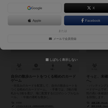
Google
X
Apple
Facebook
階段の街
クリ
または
City of Stairs
メールで会員登録
しばらく表示しない
2～4人
20分前後
6歳～
0件
3～5人
自分の散歩ルートをつくる軽めのカード
そっと、未確
ゲーム
へ。
・街並みのカードを配置して、自分の散歩ルートを
・バッティング
つくる軽めのカードゲーム。 ・手番では、2枚の場
ードゲームです
札から1枚を選び、場に配置するだけのシンプルなル
性の高い未確認
ール。 ・午後の港町を散歩し...
を目指します。 ・
未登録
須賀 正樹（Masaki
ソラガメスタジオ（SORAGAME STUDIO）
柴田 沙央里（Saori 