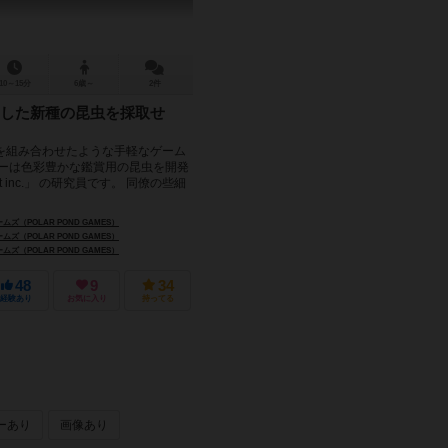
10～15分
6歳～
2件
した新種の昆虫を採取せ
を組み合わせたような手軽なゲーム
ヤーは色彩豊かな鑑賞用の昆虫を開発
t inc.」 の研究員です。 同僚の些細
ズ（POLAR POND GAMES）
ズ（POLAR POND GAMES）
ズ（POLAR POND GAMES）
48
9
34
経験あり
お気に入り
持ってる
ーあり
画像あり