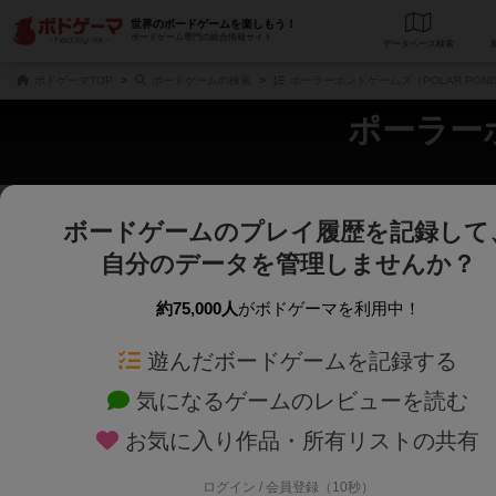
世界のボードゲームを楽しもう！
ボードゲーム専門の総合情報サイト
データベース
検
ボドゲーマTOP
ボードゲームの検索
ポーラーポンドゲームズ（POLAR POND
ポーラーポ
ボードゲームのプレイ履歴を記録して
さくさく表示
じっくり表示
自分のデータを管理しませんか？
商品名、商品説明文、デザイナー名、テーマ名、メカニクス名を対象にフリー
ゲームデザイナー名を指定して
フリーワード
ゲームデザイナー
約75,000人
がボドゲーマを利用中！
遊んだボードゲームを記録する
対象年齢を指定します。
世界観や登場人
対象年齢
テーマ/フレー
気になるゲームのレビューを読む
お気に入り作品・所有リストの共有
ログイン / 会員登録（10秒）