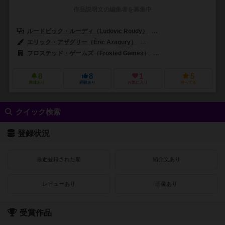
作品説明文の編集者を募集中
ルードビック・ルーディ（Ludovic Roudy）
ブルーノ・ソテール（Brun
エリック・アザグリー（Éric Azagury）
フロリアン・ポーレット（Flori
フロステッド・ゲームズ（Frosted Games）
レポ プロダクション（Rep
8
8
1
5
興味あり
経験あり
お気に入り
持ってる
クイック検索
登録状況
最近登録された順
紹介文あり
レビューあり
画像あり
受賞作品