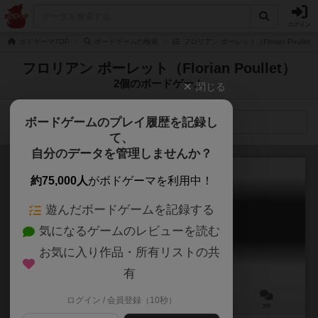
ログイン
ボドゲーマTOP
ボードゲームの検索
フロリアン ポーレット（Florian Poulle
フロリアン ポーレット（Florian Poullet）
2個のボードゲーム
閉じる
ボードゲームのプレイ履歴を記録し
検索メニュー
て、
自分のデータを管理しませんか？
約75,000人
がボドゲーマを利用中！
遊んだボードゲームを記録する
ジャスト・ワン：新バージョン
気になるゲームのレビューを読む
Just One: New Version
6.5
お気に入り作品・所有リストの共
有
ログイン / 会員登録（10秒）
3～7人
20分前後
8歳～
2件