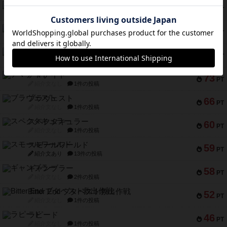
インドネシア
78
PT
紹介文あり
2件の投稿
宵と暁の呪文書
75
PT
紹介文あり
8件の投稿
リスボン・トラム 28
73
PT
紹介文あり
9件の投稿
アマナイト
73
PT
紹介文なし
1件の投稿
ブラヴェスト
66
PT
紹介文なし
1件の投稿
スペクタキュラー
60
PT
紹介文なし
1件の投稿
スモールワールド
59
PT
紹介文あり
13件の投稿
ギャンブラー
58
PT
紹介文なし
2件の投稿
Bitter End ブタペスト救出作戦
52
PT
紹介文なし
1件の投稿
ラピード
46
PT
紹介文なし
1件の投稿