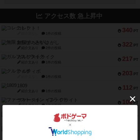
アクセス数 急上昇中
コレクト！
340
PT
紹介文なし
1件の投稿
無限まちがいさがし
322
PT
紹介文あり
2件の投稿
ガルフストライク
217
PT
紹介文あり
1件の投稿
クルティボ
203
PT
紹介文なし
1件の投稿
1809
112
PT
紹介文あり
1件の投稿
ファースト・イン・フライト
108
PT
紹介文あり
3件の投稿
モズビ－ズ・レイダ－ズ
94
PT
紹介文あり
1件の投稿
テンプテーション
79
PT
紹介文なし
2件の投稿