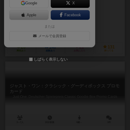
Google
X
作品説明文の編集者を募集中
Apple
Facebook
ルードビック・ルーディ（Ludovic Roudy）
ブルーノ・ソテール（Brun
または
フロリアン・ポーレット（Florian Poullet）
レポ プロダクション（Repos Production）
メールで会員登録
20
140
21
131
興味あり
経験あり
お気に入り
持ってる
しばらく表示しない
ジャスト・ワン：クラシック・グーディボックス プロモ
カード
Just One: Deutscher Spielepreis Classic Goodie Box Promo Cards
3～7人
20分前後
8歳～
0件