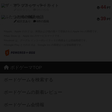
ザ・フラッフィー・ライト
44
PT
紹介文なし
0件の投稿
ふたつの城の物語
39
PT
紹介文あり
6件の投稿
※Apple、Apple のロゴ は、米国および他の国々で登録されたApple Inc.の商標です。
※App Store は、Apple Inc.のサービスマークです。
※Android は、グーグル インコーポレイテッドの商標または登録商標です。
※Google Play とそのロゴは、Google Inc.の商標または登録商標です。
ボドゲーマTOP
ボードゲームを検索する
ボードゲームの新着レビュー
ボードゲーム会情報