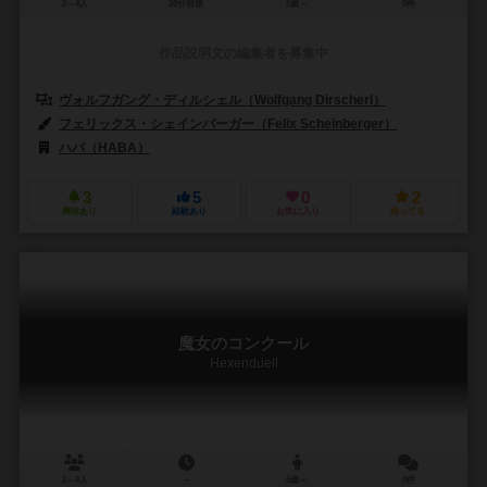
2～4人
20分前後
5歳～
0件
作品説明文の編集者を募集中
ヴォルフガング・ディルシェル（Wolfgang Dirscherl）
フェリックス・シェインバーガー（Felix Scheinberger）
ハバ（HABA）
3
5
0
2
興味あり
経験あり
お気に入り
持ってる
魔女のコンクール
Hexenduell
2～4人
－
5歳～
0件