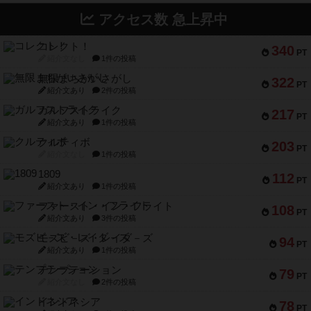
アクセス数 急上昇中
コレクト！
340
PT
紹介文なし
1件の投稿
無限まちがいさがし
322
PT
紹介文あり
2件の投稿
ガルフストライク
217
PT
紹介文あり
1件の投稿
クルティボ
203
PT
紹介文なし
1件の投稿
1809
112
PT
紹介文あり
1件の投稿
ファースト・イン・フライト
108
PT
紹介文あり
3件の投稿
モズビ－ズ・レイダ－ズ
94
PT
紹介文あり
1件の投稿
テンプテーション
79
PT
紹介文なし
2件の投稿
インドネシア
78
PT