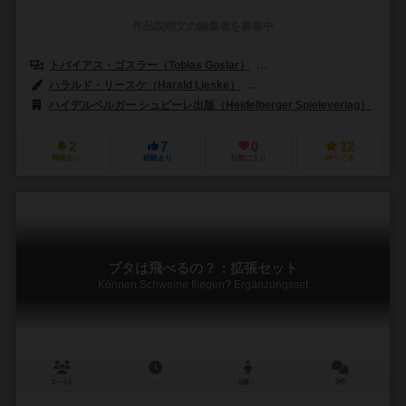
作品説明文の編集者を募集中
トバイアス・ゴスラー（Tobias Goslar）
ローランド・ゴスラー（Rolan
ハラルド・リースケ（Harald Lieske）
フェリックス・シェインバーガー（F
ハイデルベルガー シュピーレ出版（Heidelberger Spieleverlag）
ク
2
7
0
12
興味あり
経験あり
お気に入り
持ってる
ブタは飛べるの？：拡張セット
Können Schweine fliegen? Ergänzungsset
2～4人
－
5歳～
0件