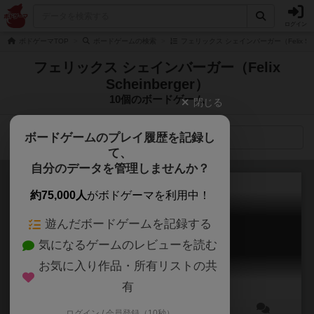
ログイン
ボドゲーマTOP
ボードゲームの検索
フェリックス シェインバーガー（Felix Sch
フェリックス シェインバーガー（Felix
Scheinberger）
10個のボードゲーム
閉じる
ボードゲームのプレイ履歴を記録し
検索メニュー
て、
自分のデータを管理しませんか？
約75,000人
がボドゲーマを利用中！
遊んだボードゲームを記録する
マーブルすくい
気になるゲームのレビューを読む
Monstertorte
5.9
お気に入り作品・所有リストの共
有
ログイン / 会員登録（10秒）