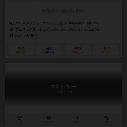
作品説明文の編集者を募集中
コンスタンツェ・エンドリッヒ（Constanze Endlich）
ヘルムート・ヘ
フェリックス・シェインバーガー（Felix Scheinberger）
ハバ（HABA）
3
4
0
3
興味あり
経験あり
お気に入り
持ってる
ロストバレー
Lost Valley
3～4人
60分前後
10歳～
0件