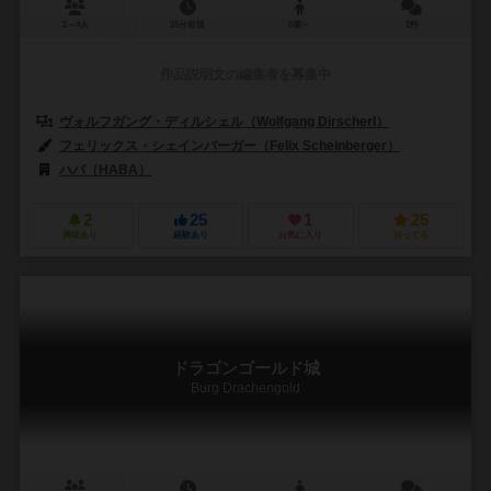
2～4人
15分前後
5歳～
2件
作品説明文の編集者を募集中
ヴォルフガング・ディルシェル（Wolfgang Dirscherl）
フェリックス・シェインバーガー（Felix Scheinberger）
ハバ（HABA）
2
25
1
25
興味あり
経験あり
お気に入り
持ってる
ドラゴンゴールド城
Burg Drachengold