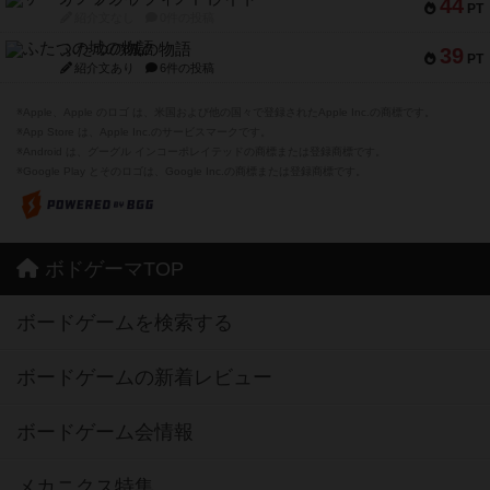
44
PT
紹介文なし
0件の投稿
ふたつの城の物語
39
PT
紹介文あり
6件の投稿
※Apple、Apple のロゴ は、米国および他の国々で登録されたApple Inc.の商標です。
※App Store は、Apple Inc.のサービスマークです。
※Android は、グーグル インコーポレイテッドの商標または登録商標です。
※Google Play とそのロゴは、Google Inc.の商標または登録商標です。
ボドゲーマTOP
ボードゲームを検索する
ボードゲームの新着レビュー
ボードゲーム会情報
メカニクス特集