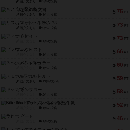
紹介文あり
2件の投稿
宵と暁の呪文書
75
PT
紹介文あり
8件の投稿
リスボン・トラム 28
73
PT
紹介文あり
9件の投稿
アマナイト
73
PT
紹介文なし
1件の投稿
ブラヴェスト
66
PT
紹介文なし
1件の投稿
スペクタキュラー
60
PT
紹介文なし
1件の投稿
スモールワールド
59
PT
紹介文あり
13件の投稿
ギャンブラー
58
PT
紹介文なし
2件の投稿
Bitter End ブタペスト救出作戦
52
PT
紹介文なし
1件の投稿
ラピード
46
PT
紹介文なし
1件の投稿
ザ・フラッフィー・ライト