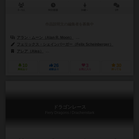
3～5人
90分前後
10歳～
1件
作品説明文の編集者を募集中
アラン・ムーン（Alan R. Moon）
アーロン・ワイスブルム（Aaron W
フェリックス・シェインバーガー（Felix Scheinberger）
アレア（Alea）
ラベンスバーガー（Ravensburger Spieleverlag 
10
26
3
30
興味あり
経験あり
お気に入り
持ってる
ドラゴンレース
Fiery Dragons / Drachenstark