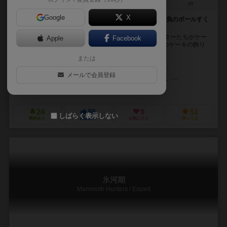
2～4人
15分前後
5歳～
1件
Google
X
モンスターのケーキ作りを手伝いましょう! スピード勝負のボールすく
いゲーム。
子供向けのシンプルなアクションゲームです。 モンスターたちがケー
Apple
Facebook
キを作っています。プレイヤーの仕事は、モンスターのケーキの飾り
つけになるカラフルなボールをあつめることで...
または
シュテファニー・ローナー（Stefanie Rohner）
クリスチャン・ヴォルフ（
メールで会員登録
ジュッタ・ノウンドーファー（Jutta Neundorfer）
フェリックス・シェイ
ハバ（HABA）
24
86
9
51
しばらく表示しない
興味あり
経験あり
お気に入り
持ってる
氷河期
Mammoth Hunters / Eiszeit