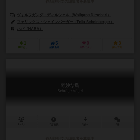
作品説明文の編集者を募集中
ヴォルフガング・ディルシェル（Wolfgang Dirscherl）
フェリックス・シェインバーガー（Felix Scheinberger）
ハバ（HABA）
1
5
0
3
興味あり
経験あり
お気に入り
持ってる
奇妙な鳥
Schräge Vögel
2～4人
10分前後
5歳～
0件
作品説明文の編集者を募集中