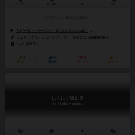
2～4人
15分前後
6歳～
0件
作品説明文の編集者を募集中
サビーヌ・クーベシュ（Sabine Kubesch）
マルクス・ニキッシュ（Mar
フェリックス・シェインバーガー（Felix Scheinberger）
ハバ（HABA）
3
0
0
2
興味あり
経験あり
お気に入り
持ってる
にんにく吸血鬼
The Garlic Vampires