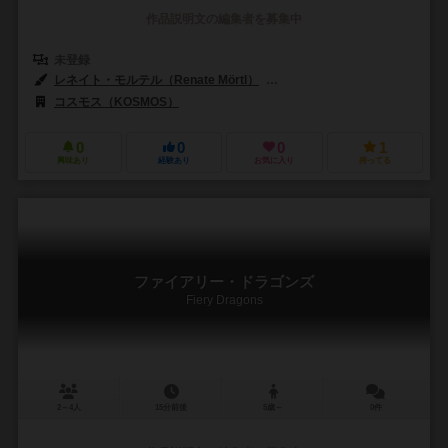
作品説明文の編集者を募集中
未登録
レネイト・モルテル（Renate Mörtl）
フェリックス・シェインバーガー（Fe
コスモス（KOSMOS）
0
0
0
1
興味あり
経験あり
お気に入り
持ってる
ファイアリー・ドラゴンズ
Fiery Dragons
2～4人
15分前後
5歳～
0件