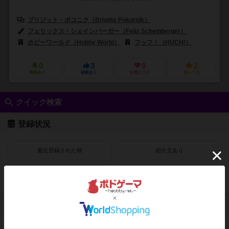
ブリジット・ポコニク（Brigitte Pokornik）
フェリックス・シェインバーガー（Felix Scheinberger）
ホビーワールド（Hobby World）
フッフ！（HUCH!）
0
3
0
2
興味あり
経験あり
お気に入り
持ってる
クイック検索
登録状況
最近登録された順
紹介文あり
レビューあり
画像あり
受賞作品