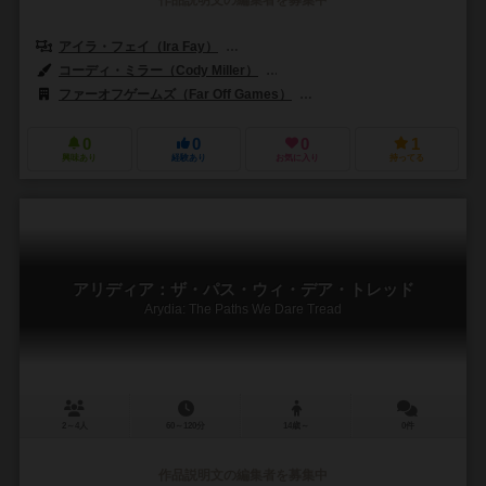
アイラ・フェイ（Ira Fay）
コーディ・ミラー（Cody Miller）
コーディ・ミラー（Cody Miller）
アンディ・モンクス（Andy Mon
ファーオフゲームズ（Far Off Games）
ラブカ・ゲームズ（Lavka 
0
0
0
1
興味あり
経験あり
お気に入り
持ってる
アリディア：ザ・パス・ウィ・デア・トレッド
Arydia: The Paths We Dare Tread
2～4人
60～120分
14歳～
0件
作品説明文の編集者を募集中