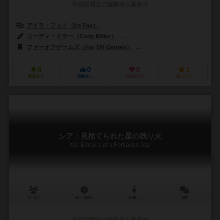
作品説明文の編集者を募集中
アイラ・フェイ（Ira Fay）
コーディ・ミラー（Cody Miller）
ピーター・ウォッケン（Peter Wo
ファーオフゲームズ（Far Off Games）
ラブカ・ゲームズ（Lavka 
0
0
0
1
興味あり
経験あり
お気に入り
持ってる
シア：見捨てられた星の残り火
Xia: Embers of a Forsaken Star
1～5人
60～180分
14歳～
0件
作品説明文の編集者を募集中