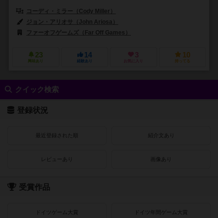
コーディ・ミラー（Cody Miller）
ジョン・アリオサ（John Ariosa）
リナ・コゼット（Lina Cossett
ファーオフゲームズ（Far Off Games）
23
14
3
10
興味あり
経験あり
お気に入り
持ってる
クイック検索
登録状況
最近登録された順
紹介文あり
レビューあり
画像あり
受賞作品
ドイツゲーム大賞
ドイツ年間ゲーム大賞