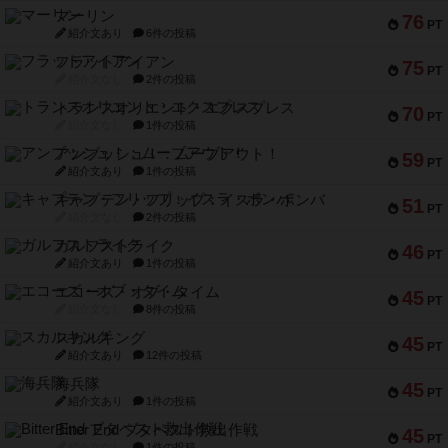
マーリン
76
PT
紹介文あり
6件の投稿
フラットアイアン
75
PT
紹介文なし
2件の投稿
トランスオリエント・エクスプレス
70
PT
紹介文なし
1件の投稿
アンブッシュ！：ムーブアウト！
59
PT
紹介文あり
1件の投稿
キャプテン・フリップ：イスラ・ボンバ
51
PT
紹介文なし
2件の投稿
ガルフストライク
46
PT
紹介文あり
1件の投稿
エコーズ・オブ・タイム
45
PT
紹介文なし
8件の投稿
スカルキング
45
PT
紹介文あり
12件の投稿
海兵隊
45
PT
紹介文あり
1件の投稿
Bitter End ブタペスト救出作戦
45
PT
紹介文なし
1件の投稿