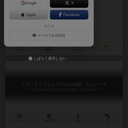
Google
X
作品説明文の編集者を募集中
Apple
Facebook
コーディ・ミラー（Cody Miller）
または
コーディ・ミラー（Cody Miller）
スティーブ・クールハンド・タイラー（St
ファーオフゲームズ（Far Off Games）
マルディタ ゲームズ（Maldit
メールで会員登録
6
0
0
3
興味あり
経験あり
お気に入り
持ってる
しばらく表示しない
シア：ドリフトシステムの伝説 セルソード
Xia: Legends of a Drift System – Sellsword
3～5人
120分前後
12歳～
0件