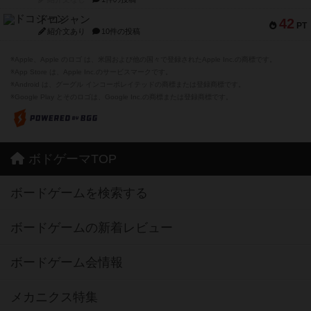
ドコジャン
42
PT
紹介文あり
10件の投稿
※Apple、Apple のロゴ は、米国および他の国々で登録されたApple Inc.の商標です。
※App Store は、Apple Inc.のサービスマークです。
※Android は、グーグル インコーポレイテッドの商標または登録商標です。
※Google Play とそのロゴは、Google Inc.の商標または登録商標です。
ボドゲーマTOP
ボードゲームを検索する
ボードゲームの新着レビュー
ボードゲーム会情報
メカニクス特集