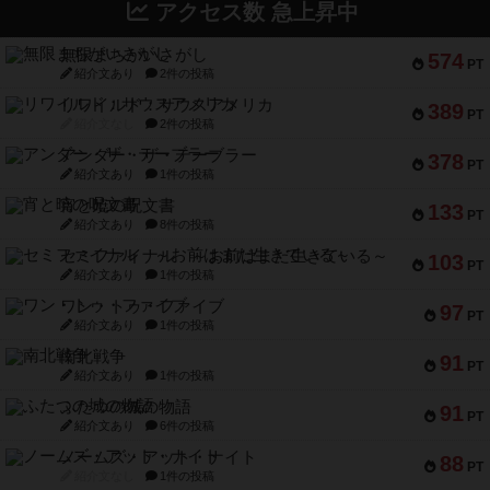
アクセス数 急上昇中
無限まちがいさがし
574
PT
紹介文あり
2件の投稿
リワイルド：サウスアメリカ
389
PT
紹介文なし
2件の投稿
アンダー・ザ・テーブラー
378
PT
紹介文あり
1件の投稿
宵と暁の呪文書
133
PT
紹介文あり
8件の投稿
セミファイナル ～お前はまだ生きている～
103
PT
紹介文あり
1件の投稿
ワン・トゥ・ファイブ
97
PT
紹介文あり
1件の投稿
南北戦争
91
PT
紹介文あり
1件の投稿
ふたつの城の物語
91
PT
紹介文あり
6件の投稿
ノームズ・アット・ナイト
88
PT
紹介文なし
1件の投稿