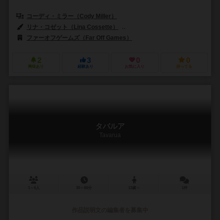
コーディ・ミラー（Cody Miller）
リナ・コゼット（Lina Cossette）
デヴィッド・フォレスト（David F
ファーオフゲームズ（Far Off Games）
2
3
0
0
興味あり
経験あり
お気に入り
持ってる
タバルア
Tavarua
1～6人
30～60分
13歳～
1件
作品説明文の編集者を募集中