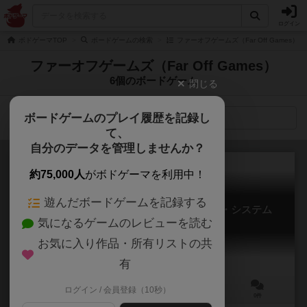
ログイン
ボドゲーマTOP
ボードゲームの検索
ファーオフゲームズ（Far Off Games）
ファーオフゲームズ（Far Off Games）
6個のボードゲーム
閉じる
ボードゲームのプレイ履歴を記録し
検索メニュー
て、
自分のデータを管理しませんか？
約75,000人
がボドゲーマを利用中！
遊んだボードゲームを記録する
シア：レジェンズ・オブ・ア・ドリフト・システム
気になるゲームのレビューを読む
Xia: Legends of a Drift System
お気に入り作品・所有リストの共
有
ログイン / 会員登録（10秒）
3～5人
60～180分
12歳～
0件