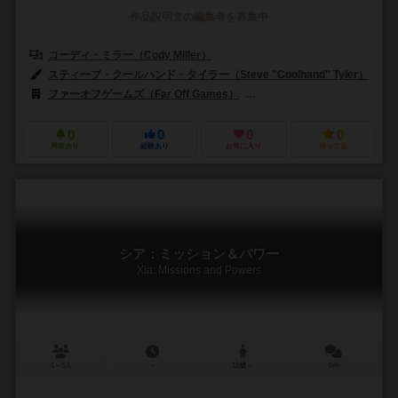
作品説明文の編集者を募集中
コーディ・ミラー（Cody Miller）
スティーブ・クールハンド・タイラー（Steve "Coolhand" Tyler）
ファーオフゲームズ（Far Off Games）
ラブカ・ゲームズ（Lavka 
0
0
0
0
興味あり
経験あり
お気に入り
持ってる
シア：ミッション＆パワー
Xia: Missions and Powers
1～5人
－
12歳～
0件