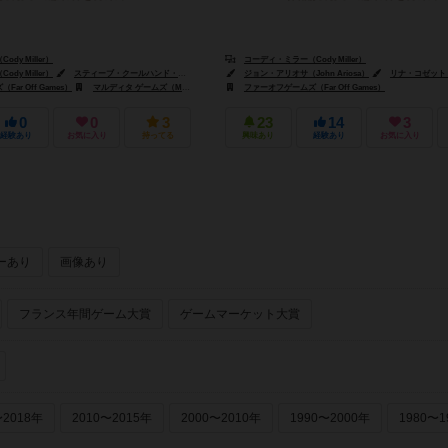
dy Miller）
コーディ・ミラー（Cody Miller）
dy Miller）
スティーブ・クールハンド・タイラー（Steve "Coolhand" Tyler）
ジョン・アリオサ（John Ariosa）
ピーター・ウォッケン（Peter W
リナ・コゼット（Lina
ar Off Games）
マルディタ ゲームズ（Maldito Games）
ファーオフゲームズ（Far Off Games）
0
0
3
23
14
3
経験あり
お気に入り
持ってる
興味あり
経験あり
お気に入り
ーあり
画像あり
フランス年間ゲーム大賞
ゲームマーケット大賞
〜2018年
2010〜2015年
2000〜2010年
1990〜2000年
1980〜1