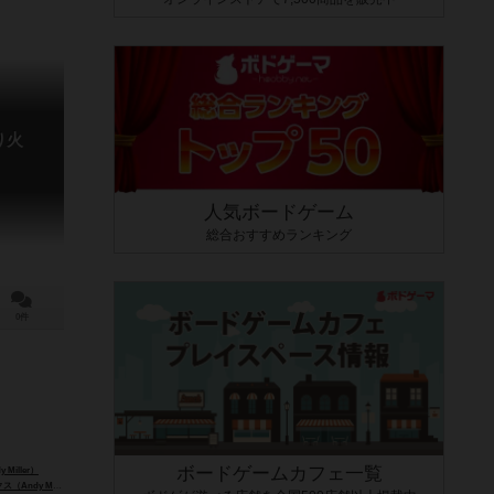
り火
r
人気ボードゲーム
総合おすすめランキング
0件
ボードゲームカフェ一覧
Miller）
ndy Monks）
スティーブ・クールハンド・タイラー（Steve "Coolhand" Tyler）