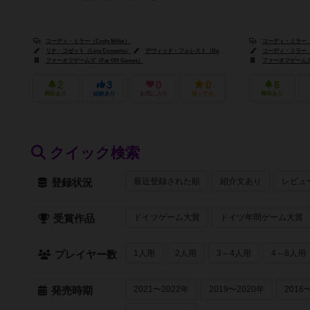
コーディ・ミラー（Cody Miller）
コーディ・ミラー（Co
リナ・コゼット（Lina Cossette）
デヴィッド・フォレスト（David Forest）
コーディ・ミラー（Co
ファーオフゲームズ（Far Off Games）
ファーオフゲームズ（F
2
3
0
0
6
興味あり
経験あり
お気に入り
持ってる
興味あり
クイック検索
最近登録された順
紹介文あり
レビュ
登録状況
ドイツゲーム大賞
ドイツ年間ゲーム大賞
受賞作品
1人用
2人用
3～4人用
4～8人用
プレイヤー数
2021〜2022年
2019〜2020年
2016
発売時期