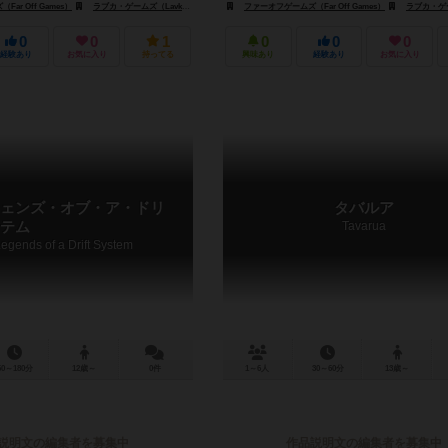
aldito Games）
ar Off Games）
ラブカ・ゲームズ（Lavka Games）
マルディタ ゲームズ（Maldito Games）
ファーオフゲームズ（Far Off Games）
ラブカ・ゲームズ（
0
0
1
0
0
0
経験あり
お気に入り
持ってる
興味あり
経験あり
お気に入り
ェンズ・オブ・ア・ドリ
タバルア
テム
Tavarua
Legends of a Drift System
60～180分
12歳～
0件
1～6人
30～60分
13歳～
説明文の編集者を募集中
作品説明文の編集者を募集中