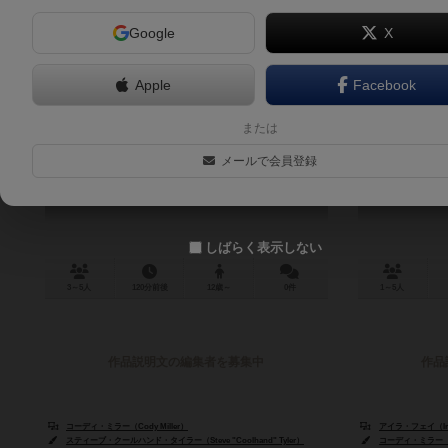
Google
X
Apple
Facebook
シア：ドリフトシステムの伝説 セ
シア
または
ルソード
Xia
メールで会員登録
Xia: Legends of a Drift System – Sellsword
しばらく表示しない
3～5人
120分前後
12歳～
0件
1～5人
作品説明文の編集者を募集中
作品
コーディ・ミラー（Cody Miller）
アイラ・フェイ（Ira
スティーブ・クールハンド・タイラー（Steve "Coolhand" Tyler）
コーディ・ミラー（Co