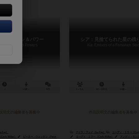
：ミッション＆パワー
シア：見捨てられた星の残
: Missions and Powers
Xia: Embers of a Forsaken Sta
－
12歳～
0件
1～5人
60～180分
14歳～
説明文の編集者を募集中
作品説明文の編集者を募集中
 Fay）
アイラ・フェイ（Ira Fay）
コーディ・ミラー（Cody 
dy Miller）
ピーター・ウォッケン（Peter Wocken）
コーディ・ミラー（Cody Miller）
アンディ・モンクス（A