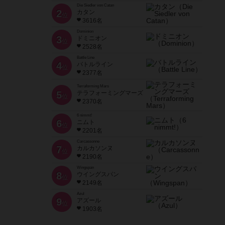
Die Siedler von Catan
2
カタン
位
3616名
Dominion
3
ドミニオン
位
2528名
Battle Line
4
バトルライン
位
2377名
Terraforming Mars
5
テラフォーミングマーズ
位
2370名
6 nimmt!
6
ニムト
位
2201名
Carcassonne
7
カルカソンヌ
位
2190名
Wingspan
8
ウイングスパン
位
2149名
Azul
9
アズール
位
1903名