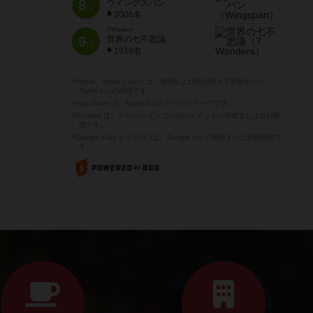
8
ウイングスパン
位
2006名
7 Wonders
9
世界の七不思議
位
1919名
※Apple、Apple のロゴ は、米国および他の国々で登録された
Apple Inc.の商標です。
※App Store は、Apple Inc.のサービスマークです。
※Android は、グーグル インコーポレイテッドの商標または登録商
標です。
※Google Play とそのロゴは、Google Inc.の商標または登録商標で
す。