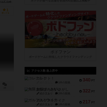
ボドゲが遊べる店舗を全国500店舗以上掲載中
Lavka Games）
マルディタ ゲームズ（Maldito Games）
1
持ってる
ボドファン
ボードゲームに特化したクラウドファンディング
アクセス数 急上昇中
コレクト！
340
PT
紹介文なし
1件の投稿
1件
無限まちがいさがし
322
PT
紹介文あり
2件の投稿
ガルフストライク
217
PT
紹介文あり
1件の投稿