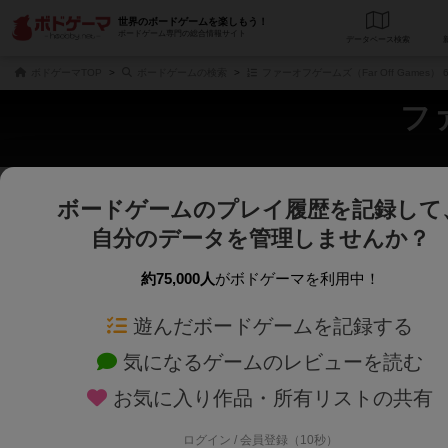
世界のボードゲームを楽しもう！
ボードゲーム専門の総合情報サイト
データベース
検
ボドゲーマTOP
ボードゲームの検索
ファーオフゲームズ（Far Off Games
ファ
ボードゲームのプレイ履歴を記録して
さくさく表示
じっくり表示
自分のデータを管理しませんか？
商品名、商品説明文、デザイナー名、テーマ名、メカニクス名を対象にフリー
ゲームデザイナー名を指定して
フリーワード
ゲームデザイナー
約75,000人
がボドゲーマを利用中！
遊んだボードゲームを記録する
対象年齢を指定します。
世界観や登場人
対象年齢
テーマ/フレー
気になるゲームのレビューを読む
お気に入り作品・所有リストの共有
ログイン / 会員登録（10秒）