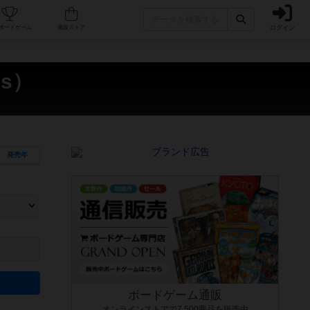
ログイン
カフェ/店舗
人気ボードゲーム
通販ストア
es）
発売年
ます。マニュアルを読む時間や参加者へのルール説明時間は含まれていないため、初めて遊
できるよう、中世ファンタジー・クッキング・海賊同士の対決など、ゲームコンセプトを絞
にボードゲームに慣れている方向けの絞込機能です。例えば「ダイスロール」はランダム値
ボードゲーム通販
オンラインストアで7,500商品を販売中