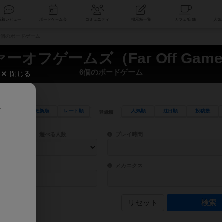
索
新着レビュー
ボードゲーム会
コミュニティ
掲示板一覧
） 6個のボードゲーム
ーオフゲームズ（Far Off Gam
6個のボードゲーム
閉じる
、
更新順
レート順
人気順
注目順
投稿数
登録順
ワード検索ができます。
検索できます。
プレイ対象人数に含まれるボードゲームを指定します。
目安となる所要時間を指定することができ
遊べる人数
プレイ時間
物などモチーフ・ストーリーを指定することができます。直感的にゲームシステムを理解
ゲーム性を構成するコアシステムです。主
バー
メカニクス
リセット