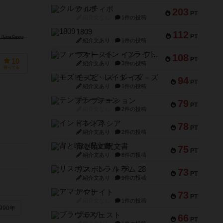
クルティボ
203
PT
紹介文なし
1件の投稿
1809
112
PT
ocken）
 Cossette）
デヴィッド・フォレスト（David Forest）
紹介文あり
1件の投稿
ファースト・イン・フライト
108
PT
10
紹介文あり
3件の投稿
持ってる
モズビ－ズ・レイダ－ズ
94
PT
紹介文あり
1件の投稿
テンプテーション
79
PT
紹介文なし
2件の投稿
インドネシア
78
PT
紹介文あり
2件の投稿
宵と暁の呪文書
75
PT
紹介文あり
8件の投稿
リスボン・トラム 28
73
PT
紹介文あり
9件の投稿
アマナイト
73
PT
紹介文なし
1件の投稿
990年
ブラヴェスト
66
PT