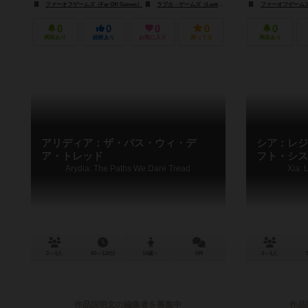
ファーオフゲームズ（Far Off Games）
ラブカ・ゲームズ（Lavka Games）
マルディタ ゲームズ（M
ファーオフゲームズ（F
0
0
0
0
0
興味あり
経験あり
お気に入り
持ってる
興味あり
アリディア：ザ・パス・ウィ・デ
シア：レジ
ア・トレッド
フト・シス
Arydia: The Paths We Dare Tread
Xia: 
2～4人
60～120分
14歳～
0件
3～5人
作品説明文の編集者を募集中
作品