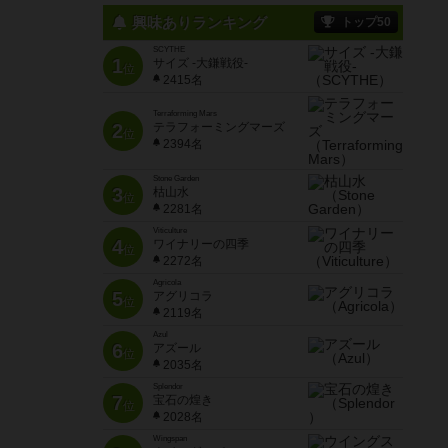
興味ありランキング
トップ50
SCYTHE
1
サイズ -大鎌戦役-
位
2415名
Terraforming Mars
2
テラフォーミングマーズ
位
2394名
Stone Garden
3
枯山水
位
2281名
Viticulture
4
ワイナリーの四季
位
2272名
Agricola
5
アグリコラ
位
2119名
Azul
6
アズール
位
2035名
Splendor
7
宝石の煌き
位
2028名
Wingspan