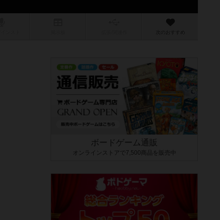
/インスト
掲示板
拡張/関連
作
次のおすすめ
ボードゲーム通販
オンラインストアで7,500商品を販売中