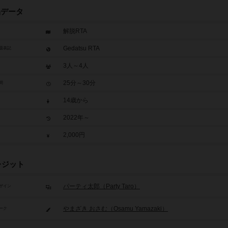
品データ
解脱RTA
Gedatsu RTA
題表記
3人～4人
25分～30分
間
14歳から
2022年～
2,000円
レジット
パーティ太郎（Party Taro）
ザイン
やまざき おさむ（Osamu Yamazaki）
ーク