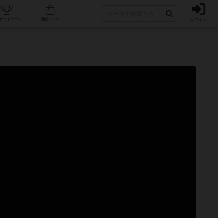
ログイン
カフェ/店舗
人気ボードゲーム
通販ストア