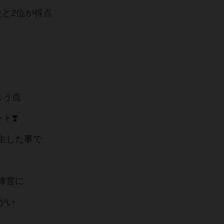
位と2位が得点
まう点
ト❣️
生した事で
陣営に
がい