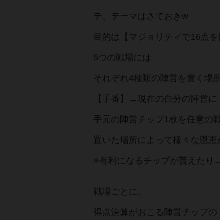
テ、テーマはさておきw
目的は【マジョリティで16点
5つの戦場には
それぞれ4種類の陣営を置く場
【手番】→現在の自分の陣営に
手元の陣営チップ1枚を任意の
置いた場所によって様々な恩恵
※有利になるチップが貰えたり
戦場ごとに、
得点決算がおこる陣営チップの