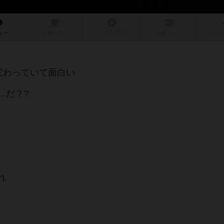
ュー
店舗/
カフェ
リプレイ
日記
戦略
・コツ
ルール
変わっていて面白い
…だ？?
れ