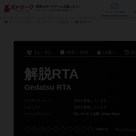
世界のボードゲームを楽しもう！
ボードゲーム専門の総合情報サイト
データベース
検
ボドゲーマTOP
ボードゲームの検索
解脱RTA
3人～4人
25分～30分
14歳～
2
解脱RTA
Gedatsu RTA
テーマ/フレーバー
：
登録を募集しています
メカニクス
：
登録を募集しています
ゲームデザイナー
：
パーティ太郎（Party Taro）
レーティン