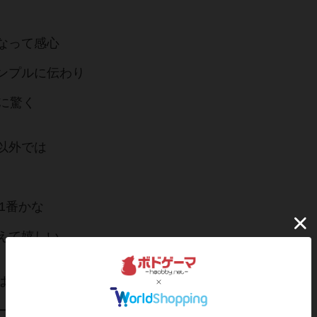
なって感心
ンプルに伝わり
に驚く
以外では
1番かな
えて嬉しい
は、この後
ー』を発表