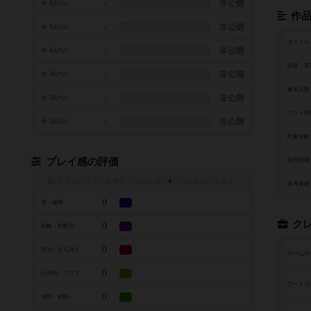
-
非公開
6点の人
作
-
非公開
5点の人
タイトル
-
非公開
4点の人
原題・英
-
非公開
3点の人
参加人数
-
非公開
2点の人
プレイ時
-
非公開
1点の人
対象年齢
プレイ感の評価
発売時期
トグルスイッチを押すとプレイ感（
※
）の投票ができます
参考価格
0
運・確率
ク
0
戦略・判断力
0
交渉・立ち回り
ゲームデ
0
心理戦・ブラフ
アートワ
0
攻防・戦闘