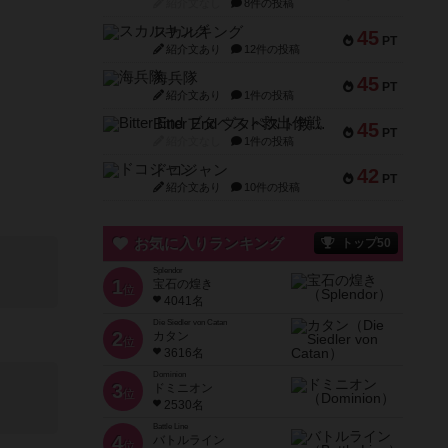
紹介文なし
8件の投稿
スカルキング
45
PT
紹介文あり
12件の投稿
海兵隊
45
PT
紹介文あり
1件の投稿
Bitter End ブタペスト救出作戦
45
PT
紹介文なし
1件の投稿
ドコジャン
42
PT
紹介文あり
10件の投稿
お気に入りランキング
トップ50
Splendor
1
宝石の煌き
位
4041名
Die Siedler von Catan
2
カタン
位
3616名
Dominion
3
ドミニオン
位
2530名
Battle Line
4
バトルライン
位