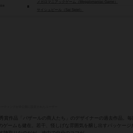
メガロマニアックゲーム（Megalomaniac Game）
/団体
サイシュピール（Sai Spiel）
レーティングが非公開に設定されたユーザー
4最優秀賞作品「バザールの商人たち」のデザイナーの過去作品。
のゲームも健在。若干、怪しげな雰囲気を醸し出すパッケージ
す陣取りなのだが、途中で自分のコマが...