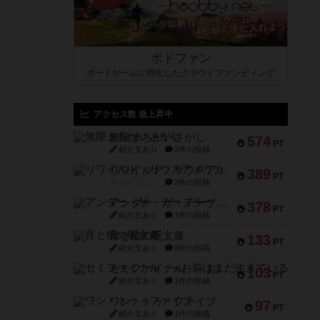
ボドファン
ボードゲームに特化したクラウドファンディング
アクセス数 急上昇中
無限まちがいさがし
574
PT
紹介文あり
2件の投稿
リワイルド：サウスアメリカ
389
PT
紹介文なし
2件の投稿
アンダー・ザ・テーブラー
378
PT
紹介文あり
1件の投稿
宵と暁の呪文書
133
PT
紹介文あり
8件の投稿
セミファイナル ～お前はまだ生きている～
103
PT
紹介文あり
1件の投稿
ワン・トゥ・ファイブ
97
PT
紹介文あり
1件の投稿