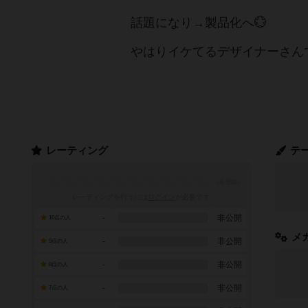
話題になり→製品化へ💮
やはりイケてるデザイナーさんでした
レーティング
テ
レーティングを行うには
ログイン
が必要です
-
非公開
10点の人
メ
-
非公開
9点の人
-
非公開
8点の人
-
非公開
7点の人