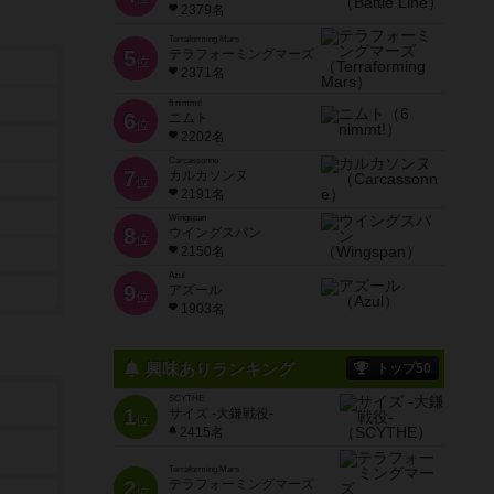
2379名
Terraforming Mars
5
テラフォーミングマーズ
位
2371名
6 nimmt!
6
ニムト
位
2202名
Carcassonne
7
カルカソンヌ
位
2191名
Wingspan
8
ウイングスパン
位
2150名
Azul
9
アズール
位
1903名
興味ありランキング
トップ50
SCYTHE
1
サイズ -大鎌戦役-
位
2415名
Terraforming Mars
2
テラフォーミングマーズ
位