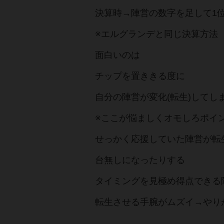
決算時→陣営の数字を足して1
※エルグランデと同じ決算方法
面白いのは
チップを置ききる度に
自分の陣営が変化(転生)してし
※ここが悩ましくオモしろポイン
せっかく応援していた陣営が転
台無しになったりする
タイミングを見極め得点できる
転生させる手腕がムズイ→やり