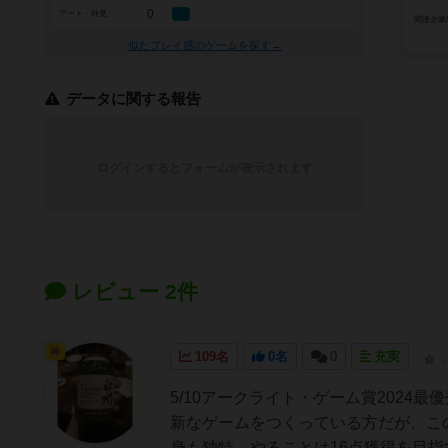
0
アート・外見
関連企業
似たプレイ感のゲームを探す→
データに関する報告
ログインするとフォームが表示されます
レビュー 2件
神
109名
0名
0
充実
5/10アークライト・ゲーム賞202
新なゲームをつくっている方だが、こ
身も独特。やることは16点獲得を目指