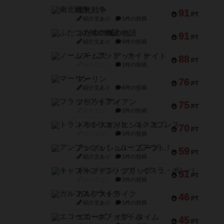
南北戦争
91
PT
紹介文あり
1件の投稿
ふたつの城の物語
91
PT
紹介文あり
6件の投稿
ノームズ・アット・ナイト
88
PT
紹介文なし
1件の投稿
マーリン
76
PT
紹介文あり
6件の投稿
フラットアイアン
75
PT
紹介文なし
2件の投稿
トランスオリエント・エクスプレス
70
PT
紹介文なし
1件の投稿
アンブッシュ！：ムーブアウト！
59
PT
紹介文あり
1件の投稿
キャプテン・フリップ：イスラ・ボンバ
51
PT
紹介文なし
2件の投稿
ガルフストライク
46
PT
紹介文あり
1件の投稿
エコーズ・オブ・タイム
45
PT