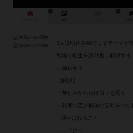
2
2
ゲーム
トップ
画像
動画
レビ
3人説明込み60分まずテーマが
戦場で転生を繰り返し解脱する
…傭兵か？
【解脱】
・苦しみからぬけ悟りを開く
・死者の霊が修羅の妄執をのが
浮かばれること
……ゴクッ