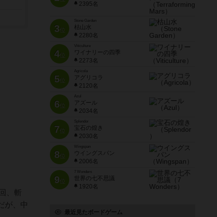
2395名
Stone Garden
3
枯山水
位
2280名
Viticulture
4
ワイナリーの四季
位
2273名
Agricola
5
アグリコラ
位
2120名
Azul
6
アズール
位
2034名
Splendor
7
宝石の煌き
位
2030名
Wingspan
8
ウイングスパン
位
2006名
7 Wonders
9
世界の七不思議
位
1920名
毎回、斬
だが、中
最近見たボードゲーム