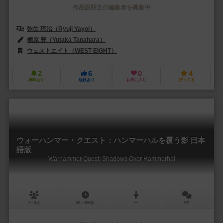
作品説明文の編集者を募集中
弥生 琉治（Ryuji Yayoi）
棚原 豊（Yutaka Tanahara）
ウェストエイト（WEST EIGHT）
2
6
0
4
興味あり
経験あり
お気に入り
持ってる
ウォーハンマー・クエスト：ハンマーハルを覆う影 日本
語版
Warhammer Quest: Shadows Over Hammerhal
2～5人
60～120分
ー
0件