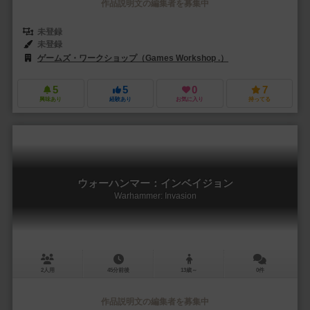
作品説明文の編集者を募集中
未登録
未登録
ゲームズ・ワークショップ（Games Workshop .）
5
5
0
7
興味あり
経験あり
お気に入り
持ってる
ウォーハンマー：インベイジョン
Warhammer: Invasion
2人用
45分前後
13歳～
0件
作品説明文の編集者を募集中