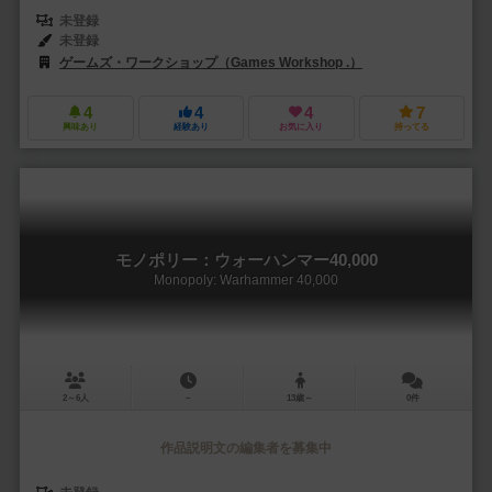
未登録
未登録
ゲームズ・ワークショップ（Games Workshop .）
4
4
4
7
興味あり
経験あり
お気に入り
持ってる
モノポリー：ウォーハンマー40,000
Monopoly: Warhammer 40,000
2～6人
－
13歳～
0件
作品説明文の編集者を募集中