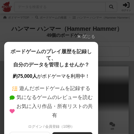
ログイン
ボドゲーマTOP
ボードゲームの検索
ハンマー ハンマー（Hammer Hammer）
ハンマー ハンマー（Hammer Hammer）
49個のボードゲーム
閉じる
ボードゲームのプレイ履歴を記録し
検索メニュー
て、
自分のデータを管理しませんか？
約75,000人
がボドゲーマを利用中！
遊んだボードゲームを記録する
ハンマー・オブ・ザ・スコッツ
気になるゲームのレビューを読む
Hammer of the Scots
お気に入り作品・所有リストの共
有
ログイン / 会員登録（10秒）
2人用
120～180分
12歳～
0件