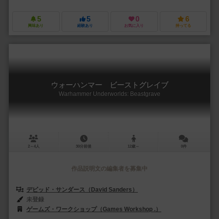
5
5
0
6
興味あり
経験あり
お気に入り
持ってる
ウォーハンマー ビーストグレイブ
Warhammer Underworlds: Beastgrave
2～4人
30分前後
12歳～
0件
作品説明文の編集者を募集中
デビッド・サンダース（David Sanders）
未登録
ゲームズ・ワークショップ（Games Workshop .）