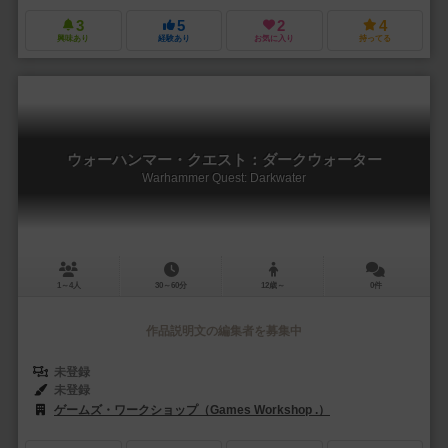
3
5
2
4
興味あり
経験あり
お気に入り
持ってる
ウォーハンマー・クエスト：ダークウォーター
Warhammer Quest: Darkwater
1～4人
30～60分
12歳～
0件
作品説明文の編集者を募集中
未登録
未登録
ゲームズ・ワークショップ（Games Workshop .）