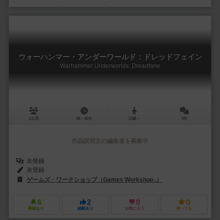
ウォーハンマー・アンダーワールド：ドレッドフェイン
Warhammer Underworlds: Dreadfane
2人用
30～45分
12歳～
0件
作品説明文の編集者を募集中
未登録
未登録
ゲームズ・ワークショップ（Games Workshop .）
6
2
0
0
興味あり
経験あり
お気に入り
持ってる