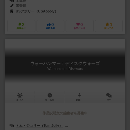
未登録
未登録
USアポリー（USAopoly）
2
0
0
1
興味あり
経験あり
お気に入り
持ってる
ウォーハンマー：ディスクウォーズ
Warhammer: Diskwars
2～4人
45～90分
14歳～
0件
作品説明文の編集者を募集中
トム・ジョリー（Tom Jolly）
ルーカス・リッツシンガー（Lukas Litz