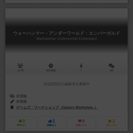
ウォーハンマー・アンダーワールド：エンバーガルド
Warhammer Underworlds Embergard
2人用
30分前後
ー
0件
作品説明文の編集者を募集中
未登録
未登録
ゲームズ・ワークショップ（Games Workshop .）
0
1
0
2
興味あり
経験あり
お気に入り
持ってる