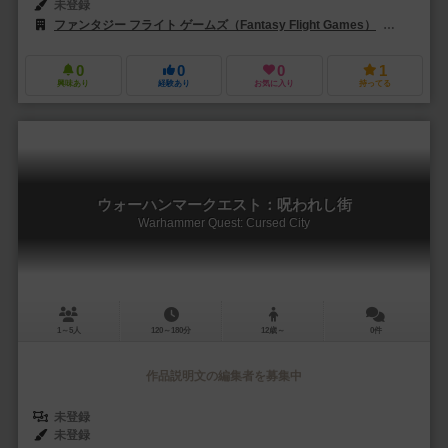
未登録
ファンタジー フライト ゲームズ（Fantasy Flight Games）
エッジ エ
0
0
0
1
興味あり
経験あり
お気に入り
持ってる
ウォーハンマークエスト：呪われし街
Warhammer Quest: Cursed City
1～5人
120～180分
12歳～
0件
作品説明文の編集者を募集中
未登録
未登録