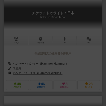
チケットトゥライド：日本
Ticket to Ride: Japan
2～5人
75分前後
ー
0件
作品説明文の編集者を募集中
ハンマー・ハンマー（Hammer Hammer）
未登録
ハンマーワークス（Hammer Works）
48
46
3
23
興味あり
経験あり
お気に入り
持ってる