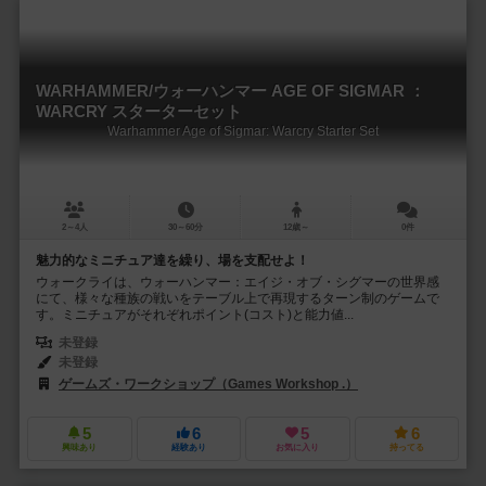
WARHAMMER/ウォーハンマー AGE OF SIGMAR ：
WARCRY スターターセット
Warhammer Age of Sigmar: Warcry Starter Set
2～4人
30～60分
12歳～
0件
魅力的なミニチュア達を繰り、場を支配せよ！
ウォークライは、ウォーハンマー：エイジ・オブ・シグマーの世界感
にて、様々な種族の戦いをテーブル上で再現するターン制のゲームで
す。ミニチュアがそれぞれポイント(コスト)と能力値...
未登録
未登録
ゲームズ・ワークショップ（Games Workshop .）
5
6
5
6
興味あり
経験あり
お気に入り
持ってる