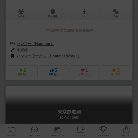
1～5人
20分前後
ー
0件
作品説明文の編集者を募集中
ハンマー（Hammer）
未登録
ハンマーワークス（Hammer Works）
2
5
1
3
興味あり
経験あり
お気に入り
持ってる
東京鉄道網
Tokyo Rails