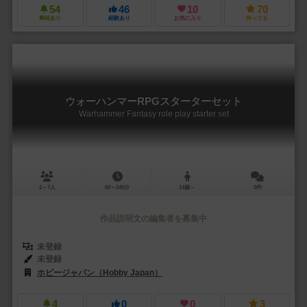
54
46
10
70
興味あり
経験あり
お気に入り
持ってる
ウォーハンマーRPGスターターセット
Warhammer Fantasy role play starter set
2～7人
60～240分
14歳～
0件
作品説明文の編集者を募集中
未登録
未登録
ホビージャパン（Hobby Japan）
4
0
0
3