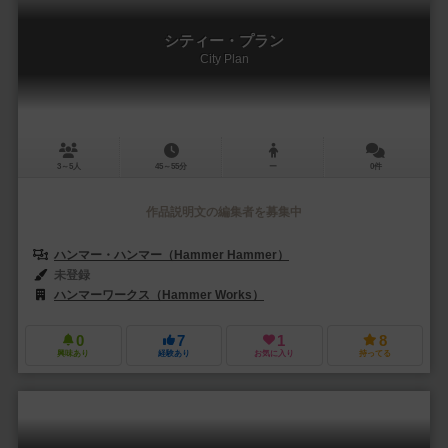
シティー・プラン
City Plan
3～5人
45～55分
ー
0件
作品説明文の編集者を募集中
ハンマー・ハンマー（Hammer Hammer）
未登録
ハンマーワークス（Hammer Works）
0
7
1
8
興味あり
経験あり
お気に入り
持ってる