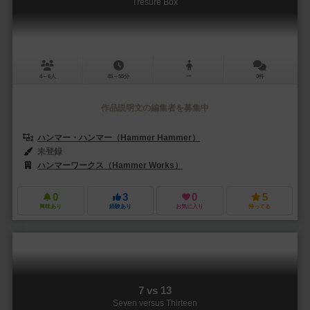
Tresure Box
4～6人
45～55分
ー
0件
作品説明文の編集者を募集中
ハンマー・ハンマー（Hammer Hammer）
未登録
ハンマーワークス（Hammer Works）
0
3
0
5
興味あり
経験あり
お気に入り
持ってる
7 vs 13
Seven versus Thirteen