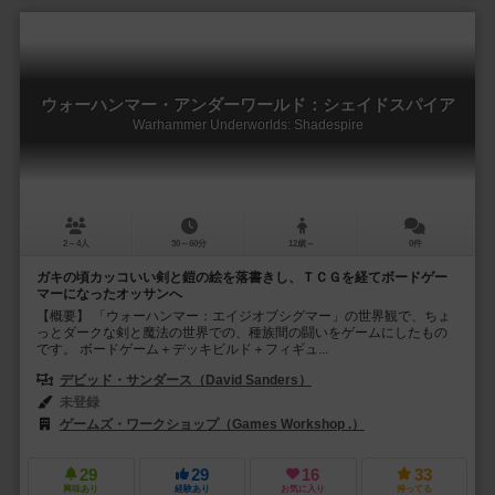
ウォーハンマー・アンダーワールド：シェイドスパイア
Warhammer Underworlds: Shadespire
2～4人
30～60分
12歳～
0件
ガキの頃カッコいい剣と鎧の絵を落書きし、ＴＣＧを経てボードゲー
マーになったオッサンへ
【概要】 「ウォーハンマー：エイジオブシグマー」の世界観で、ちょ
っとダークな剣と魔法の世界での、種族間の闘いをゲームにしたもの
です。 ボードゲーム＋デッキビルド＋フィギュ...
デビッド・サンダース（David Sanders）
未登録
ゲームズ・ワークショップ（Games Workshop .）
29
29
16
33
興味あり
経験あり
お気に入り
持ってる