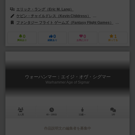
エリック・ラング（Eric M. Lang）
ケビン・チャイルドレス（Kevin Childress）
ポール・デイントン（Pau
ファンタジー フライト ゲームズ（Fantasy Flight Games）
エッジ エ
0
0
0
1
興味あり
経験あり
お気に入り
持ってる
ウォーハンマー：エイジ・オヴ・シグマー
Warhammer Age of Sigmar
2人用
40～180分
12歳～
1件
作品説明文の編集者を募集中