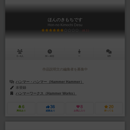
ほんのきもちです
Hon-no Kimochi Desu
6.1
3～6人
30～40分
ー
0件
作品説明文の編集者を募集中
ハンマー・ハンマー（Hammer Hammer）
未登録
ハンマーワークス（Hammer Works）
6
36
8
20
興味あり
経験あり
お気に入り
持ってる