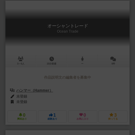
オーシャントレード
Ocean Trade
3～6人
15分前後
ー
0件
作品説明文の編集者を募集中
ハンマー（Hammer）
未登録
未登録
0
1
0
3
興味あり
経験あり
お気に入り
持ってる