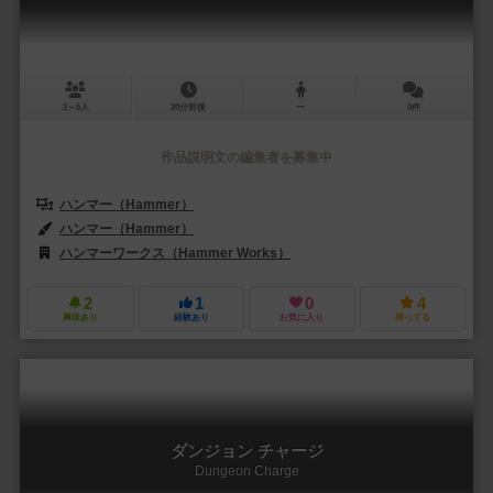
2～6人
20分前後
ー
0件
作品説明文の編集者を募集中
ハンマー（Hammer）
ハンマー（Hammer）
ハンマーワークス（Hammer Works）
2
1
0
4
興味あり
経験あり
お気に入り
持ってる
ダンジョン チャージ
Dungeon Charge