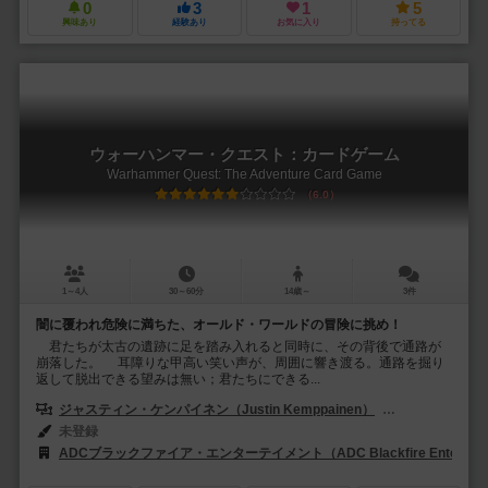
0
3
1
5
興味あり
経験あり
お気に入り
持ってる
ウォーハンマー・クエスト：カードゲーム
Warhammer Quest: The Adventure Card Game
6.0
1～4人
30～60分
14歳～
3件
闇に覆われ危険に満ちた、オールド・ワールドの冒険に挑め！
君たちが太古の遺跡に足を踏み入れると同時に、その背後で通路が
崩落した。 耳障りな甲高い笑い声が、周囲に響き渡る。通路を掘り
返して脱出できる望みは無い；君たちにできる...
ジャスティン・ケンパイネン（Justin Kemppainen）
ブレディ・サドラ
未登録
ADCブラックファイア・エンターテイメント（ADC Blackfire Entertain