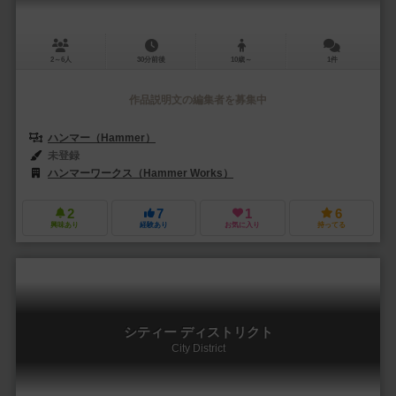
2～6人
30分前後
10歳～
1件
作品説明文の編集者を募集中
ハンマー（Hammer）
未登録
ハンマーワークス（Hammer Works）
2
7
1
6
興味あり
経験あり
お気に入り
持ってる
シティー ディストリクト
City District