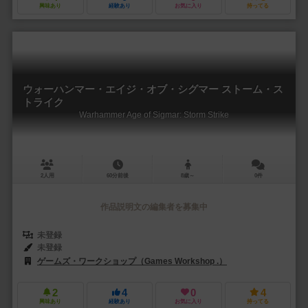
興味あり
経験あり
お気に入り
持ってる
ウォーハンマー・エイジ・オブ・シグマー ストーム・ス
トライク
Warhammer Age of Sigmar: Storm Strike
2人用
60分前後
8歳～
0件
作品説明文の編集者を募集中
未登録
未登録
ゲームズ・ワークショップ（Games Workshop .）
2
4
0
4
興味あり
経験あり
お気に入り
持ってる