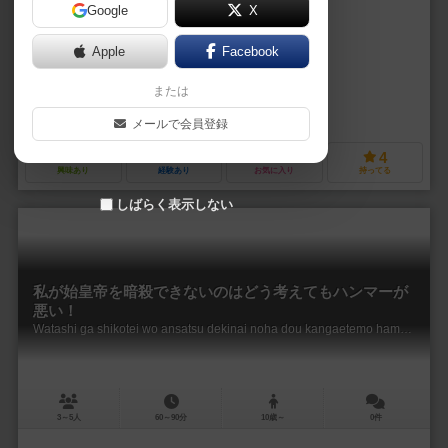
Google
X
作品説明文の編集者を募集中
Apple
Facebook
ジェリー・テイラー（Jerry Taylor）
トム・ダルグレー（Tom Dalgl
または
未登録
コロンビアゲームズ（Columbia Games）
メールで会員登録
0
3
2
4
興味あり
経験あり
お気に入り
持ってる
しばらく表示しない
私が始皇帝を暗殺できないのはどう考えてもハンマーが
悪い！
Watashi ga shikotei wo ansatsu dekinai noha dou kangaetemo hammer ga warui
3～5人
60～90分
10歳～
0件