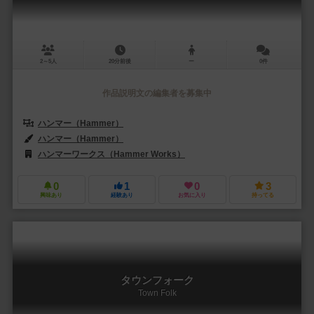
2～5人
20分前後
ー
0件
作品説明文の編集者を募集中
ハンマー（Hammer）
ハンマー（Hammer）
ハンマーワークス（Hammer Works）
0
1
0
3
興味あり
経験あり
お気に入り
持ってる
タウンフォーク
Town Folk