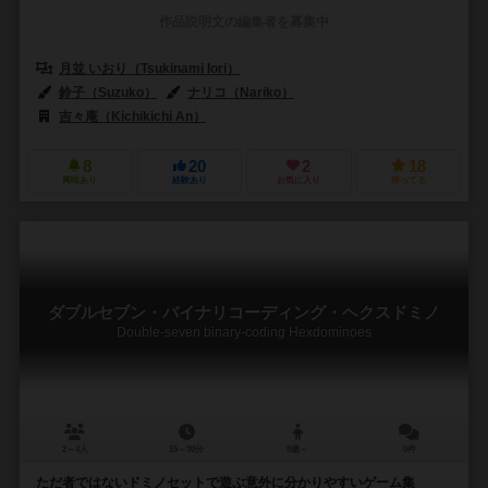
作品説明文の編集者を募集中
月並 いおり（Tsukinami Iori）
鈴子（Suzuko）
ナリコ（Nariko）
吉々庵（Kichikichi An）
8
20
2
18
興味あり
経験あり
お気に入り
持ってる
ダブルセブン・バイナリコーディング・ヘクスドミノ
Double-seven binary-coding Hexdominoes
2～4人
15～30分
8歳～
0件
ただ者ではないドミノセットで遊ぶ意外に分かりやすいゲーム集