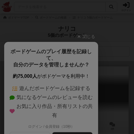
ログイン
ボドゲーマTOP
ボードゲームの検索
ナリコ 5個のボードゲーム
ナリコ
5個のボードゲーム
閉じる
ボードゲームのプレイ履歴を記録し
検索メニュー
て、
自分のデータを管理しませんか？
約75,000人
がボドゲーマを利用中！
遊んだボードゲームを記録する
チネチッタ1937
気になるゲームのレビューを読む
Cinecitta1937
6.0
お気に入り作品・所有リストの共
有
ログイン / 会員登録（10秒）
3～5人
20～30分
12歳～
3件