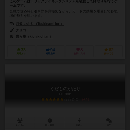
このゲームはトリックテイキングシステムを駆使して陣取りを行うゲ
ームです。
合戦で攻め時と引き際を見極めながら、カードの効果を駆使して各地
域の勢力を競います。
月並 いおり（Tsukinami Iori）
ナリコ
吉々庵（kichikichian）
33
94
8
62
興味あり
経験あり
お気に入り
持ってる
くだものがたり
Fruitale
6.0
4～10人
20分前後
8歳～
3件