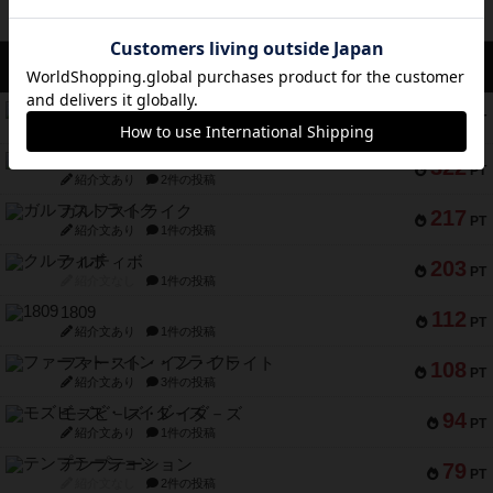
アクセス数 急上昇中
コレクト！
340
PT
紹介文なし
1件の投稿
無限まちがいさがし
322
PT
紹介文あり
2件の投稿
ガルフストライク
217
PT
紹介文あり
1件の投稿
クルティボ
203
PT
紹介文なし
1件の投稿
1809
112
PT
紹介文あり
1件の投稿
ファースト・イン・フライト
108
PT
紹介文あり
3件の投稿
モズビ－ズ・レイダ－ズ
94
PT
紹介文あり
1件の投稿
テンプテーション
79
PT
紹介文なし
2件の投稿