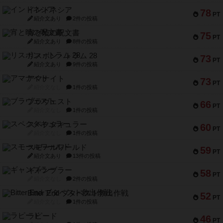
インドネシア
78
PT
紹介文あり
2件の投稿
宵と暁の呪文書
75
PT
紹介文あり
8件の投稿
リスボン・トラム 28
73
PT
紹介文あり
9件の投稿
アマナイト
73
PT
紹介文なし
1件の投稿
ブラヴェスト
66
PT
紹介文なし
1件の投稿
スペクタキュラー
60
PT
紹介文なし
1件の投稿
スモールワールド
59
PT
紹介文あり
13件の投稿
ギャンブラー
58
PT
紹介文なし
2件の投稿
Bitter End ブタペスト救出作戦
52
PT
紹介文なし
1件の投稿
ラピード
46
PT