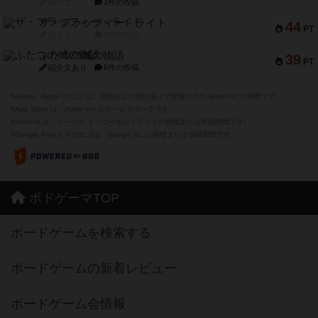
紹介文なし
1件の投稿
ザ・フラッフィー・ライト
44
PT
紹介文なし
0件の投稿
ふたつの城の物語
39
PT
紹介文あり
6件の投稿
※Apple、Apple のロゴ は、米国および他の国々で登録されたApple Inc.の商標です。
※App Store は、Apple Inc.のサービスマークです。
※Android は、グーグル インコーポレイテッドの商標または登録商標です。
※Google Play とそのロゴは、Google Inc.の商標または登録商標です。
ボドゲーマTOP
ボードゲームを検索する
ボードゲームの新着レビュー
ボードゲーム会情報