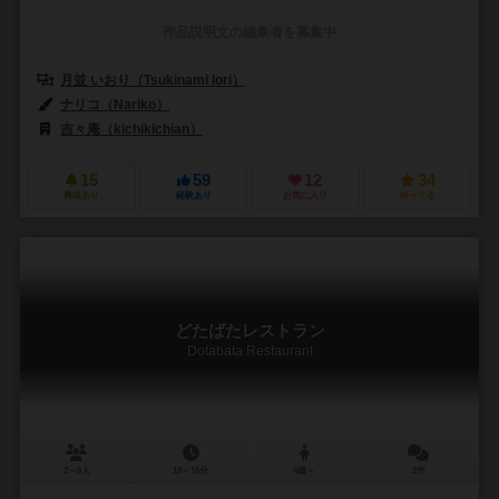
作品説明文の編集者を募集中
月並 いおり（Tsukinami Iori）
ナリコ（Nariko）
吉々庵（kichikichian）
15
59
12
34
興味あり
経験あり
お気に入り
持ってる
どたばたレストラン
Dotabata Restaurant
2～6人
10～15分
4歳～
2件