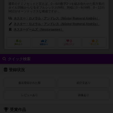
通常のドミノセットと言えば、0～6の数字2つを組み合わせた長方形の
タイル28枚からなるダブルシックス(W6)、同様に0～9のW9、0～12の
W12がオーソドックスな構成ですが...
ネスター・ロメラル・アンドレス（Néstor Romeral Andrés）
ネスター・ロメラル・アンドレス（Néstor Romeral Andrés）
ネスターゲームズ（Nestorgames）
6
2
0
2
興味あり
経験あり
お気に入り
持ってる
クイック検索
登録状況
最近登録された順
紹介文あり
レビューあり
画像あり
受賞作品