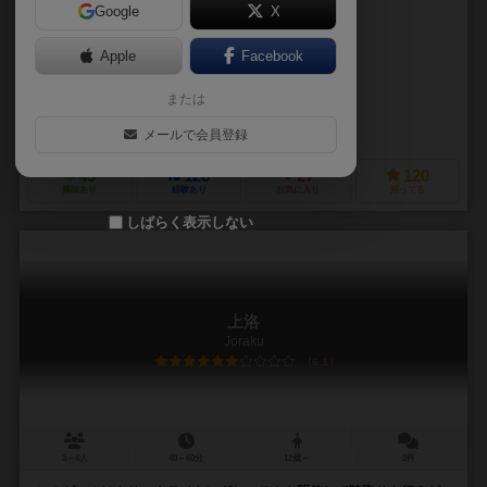
Google
X
作品説明文の編集者を募集中
Apple
Facebook
月並 いおり（Tsukinami Iori）
または
ナリコ（Nariko）
吉々庵（kichikichian）
メールで会員登録
43
128
27
120
興味あり
経験あり
お気に入り
持ってる
しばらく表示しない
上洛
Joraku
6.1
3～4人
40～60分
12歳～
2件