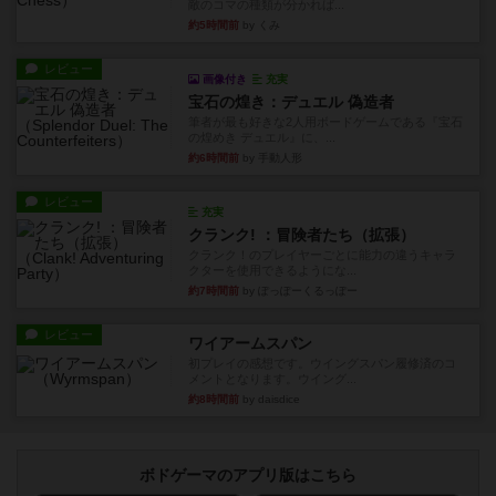
敵のコマの種類が分かれば...
約5時間前
by くみ
レビュー
画像付き
充実
宝石の煌き：デュエル 偽造者
筆者が最も好きな2人用ボードゲームである『宝石
の煌めき デュエル』に、...
約6時間前
by 手動人形
レビュー
充実
クランク! ：冒険者たち（拡張）
クランク！のプレイヤーごとに能力の違うキャラ
クターを使用できるようにな...
約7時間前
by ぽっぽーくるっぽー
レビュー
ワイアームスパン
初プレイの感想です。ウイングスパン履修済のコ
メントとなります。ウイング...
約8時間前
by daisdice
ボドゲーマのアプリ版はこちら