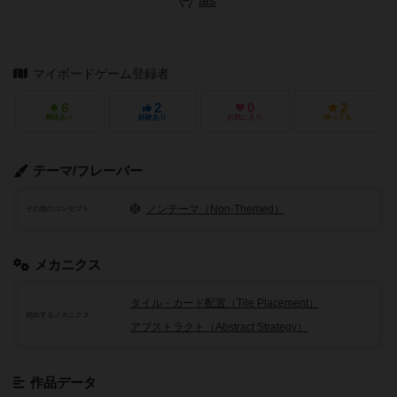
ats
マイボードゲーム登録者
6
2
0
2
興味あり
経験あり
お気に入り
持ってる
テーマ/フレーバー
ノンテーマ（Non-Themed）
その他のコンセプト
メカニクス
タイル・カード配置（Tile Placement）
頻出するメカニクス
アブストラクト（Abstract Strategy）
作品データ