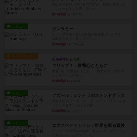
私は吃音を持っているのですが、友達と集まって
このゲームをした際、3ゲー...
約1時間前
by 155973
レビュー
ジンラミー
トランプで遊べる2人対戦の麻雀風ゲームです。
10枚の手札で、同じスーツ...
約3時間前
by OSAっち
ルール/インスト
画像付き
充実
フリップ７：復讐心とともに
概要Flip 7が復活しました――復讐を伴って!オリ
ジナルゲームの楽し...
約3時間前
by jurong
レビュー
アズール：シントラのステンドグラス
大好きなアズールシリーズ。ステンドグラスを作
っていきます✨1部より自由...
約4時間前
by しんたろ
レビュー
エクスペディション：世界を巡る冒険
クラマー氏の不朽の名作。新しいボードゲームほ
どおもしろいはず？いいえ。...