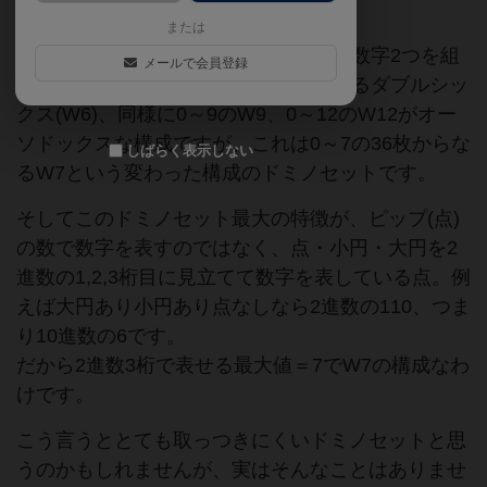
または
通常のドミノセットと言えば、0～6の数字2つを組
メールで会員登録
み合わせた長方形のタイル28枚からなるダブルシッ
クス(W6)、同様に0～9のW9、0～12のW12がオー
ソドックスな構成ですが、これは0～7の36枚からな
しばらく表示しない
るW7という変わった構成のドミノセットです。
そしてこのドミノセット最大の特徴が、ピップ(点)
の数で数字を表すのではなく、点・小円・大円を2
進数の1,2,3桁目に見立てて数字を表している点。例
えば大円あり小円あり点なしなら2進数の110、つま
り10進数の6です。
だから2進数3桁で表せる最大値＝7でW7の構成なわ
けです。
こう言うととても取っつきにくいドミノセットと思
うのかもしれませんが、実はそんなことはありませ