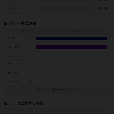
-
非公開
-
非公開
1点の人
プレイ感の評価
トグルスイッチを押すとプレイ感（
※
）の投票ができます
1
運・確率
1
戦略・判断力
0
交渉・立ち回り
0
心理戦・ブラフ
0
攻防・戦闘
0
アート・外見
似たプレイ感のゲームを探す→
データに関する報告