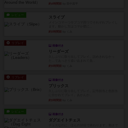
約4時間前
by 田中昌平
レビュー
スライプ
メインコマ一つサブコマ四つでそれぞれプレイし
ます。動かし方はコマか壁に...
約5時間前
by くみ
リプレイ
画像付き
リーダーズ
久しぶりに取り出してプレイ。詰めきれなかっ
た…であっさり追い込まれて負...
約5時間前
by くみ
リプレイ
画像付き
ブリックス
久しぶりに取り出してプレイ。記号担当と色担当
に分かれてプレイ。あかんか...
約5時間前
by くみ
レビュー
画像付き
ダグエイトチェス
チェスなのに、ほんの10分で終わります。動きで