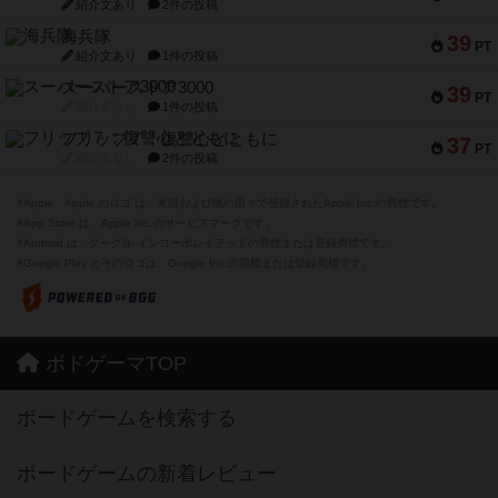
紹介文あり
2件の投稿
海兵隊
39
PT
紹介文あり
1件の投稿
スーパーストア3000
39
PT
紹介文なし
1件の投稿
フリップ７：復讐心とともに
37
PT
紹介文なし
2件の投稿
※Apple、Apple のロゴ は、米国および他の国々で登録されたApple Inc.の商標です。
※App Store は、Apple Inc.のサービスマークです。
※Android は、グーグル インコーポレイテッドの商標または登録商標です。
※Google Play とそのロゴは、Google Inc.の商標または登録商標です。
ボドゲーマTOP
ボードゲームを検索する
ボードゲームの新着レビュー