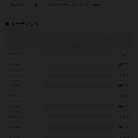
ネスターゲームズ（Nestorgames）
関連企業/団体
レーティング
レーティングを行うには
ログイン
が必要です
-
非公開
10点の人
-
非公開
9点の人
-
非公開
8点の人
-
非公開
7点の人
-
非公開
6点の人
-
非公開
5点の人
-
非公開
4点の人
-
非公開
3点の人
2点の人