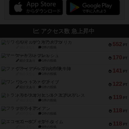
アクセス数 急上昇中
リワイルド：サウスアメリカ
552
PT
紹介文なし
2件の投稿
マーケットフレッシュ
170
PT
紹介文あり
1件の投稿
ファイアー・ブルズ / 火牛陣
141
PT
紹介文なし
1件の投稿
ワン・トゥ・ファイブ
122
PT
紹介文あり
1件の投稿
トランスオリエント・エクスプレス
119
PT
紹介文なし
1件の投稿
フラットアイアン
118
PT
紹介文なし
2件の投稿
エコーズ・オブ・タイム
118
PT
紹介文なし
8件の投稿