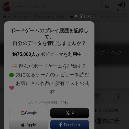
ログイン
閉じる
ボドゲーマTOP
ボードゲームの検索
ダブルセブン・バイナリコーディング・
ボードゲームのプレイ履歴を記録し
て、
自分のデータを管理しませんか？
ダブルセブン・バイナリコーディング・ヘク
約75,000人
がボドゲーマを利用中！
スドミノ
Double-seven binary-coding Hexdominoes
遊んだボードゲームを記録する
気になるゲームのレビューを読む
お気に入り作品・所有リストの共
有
1
トップ
画像
動画
レビュー
カフェ
ログイン / 会員登録（10秒）
Google
X
ただ者ではないドミノセットで遊ぶ意外に分
Apple
Facebook
かりやすいゲーム集