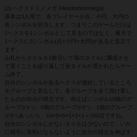
(2) ヘクスドミノメガ (Hexdominomega)
基本は3人用で、各プレイヤーが点、小円、大円の
各シンボルを担当します。つまりこのゲームだけは
1ヘクスを1シンボルとして見るのではなく、最大で
1ヘクスに3シンボル(点+小円+大円)があると見立て
ます。
山札からタイルを1枚引いて場のタイルに隣接させ
て置くことを繰り返して全タイルが置かれたらゲー
ム終了。
自分のシンボルがあるヘクスが連続しているところ
をグループと見なして、各グループを全て掛け算し
たものが自分の得点です。例えばシンボル10個のグ
ループが1つ、5個のグループが2つ、1個のグループ
が3つあったら、10×5×5×1×1×1＝250点ですね。
自分のシンボルしかないタイルは少ないので、いか
に相手に有利にならないように自分の得点を伸ばす