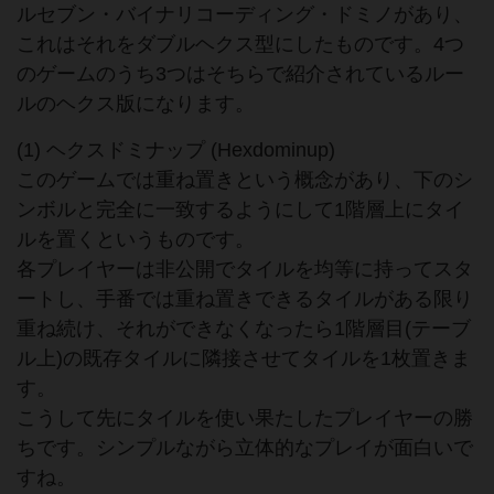
ルセブン・バイナリコーディング・ドミノがあり、
これはそれをダブルヘクス型にしたものです。4つ
のゲームのうち3つはそちらで紹介されているルー
ルのヘクス版になります。
(1) ヘクスドミナップ (Hexdominup)
このゲームでは重ね置きという概念があり、下のシ
ンボルと完全に一致するようにして1階層上にタイ
ルを置くというものです。
各プレイヤーは非公開でタイルを均等に持ってスタ
ートし、手番では重ね置きできるタイルがある限り
重ね続け、それができなくなったら1階層目(テーブ
ル上)の既存タイルに隣接させてタイルを1枚置きま
す。
こうして先にタイルを使い果たしたプレイヤーの勝
ちです。シンプルながら立体的なプレイが面白いで
すね。