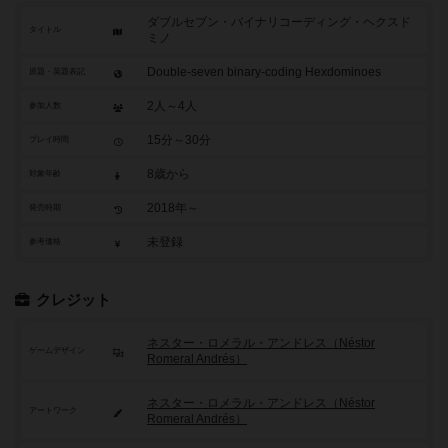
ダブルセブン・バイナリコーディング・ヘクスド
タイトル
ミノ
Double-seven binary-coding Hexdominoes
原題・英題表記
2人～4人
参加人数
15分～30分
プレイ時間
8歳から
対象年齢
2018年～
発売時期
未登録
参考価格
クレジット
ネスター・ロメラル・アンドレス（Néstor
ゲームデザイン
Romeral Andrés）
ネスター・ロメラル・アンドレス（Néstor
アートワーク
Romeral Andrés）