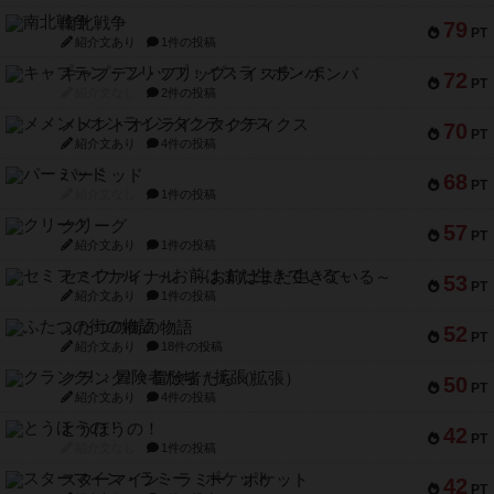
南北戦争
79
PT
紹介文あり
1件の投稿
キャプテン・フリップ：イスラ・ボンバ
72
PT
紹介文なし
2件の投稿
メメントオンラインタクティクス
70
PT
紹介文あり
4件の投稿
パーミッド
68
PT
紹介文なし
1件の投稿
クリーグ
57
PT
紹介文あり
1件の投稿
セミファイナル ～お前はまだ生きている～
53
PT
紹介文あり
1件の投稿
ふたつの街の物語
52
PT
紹介文あり
18件の投稿
クランク! ：冒険者たち（拡張）
50
PT
紹介文あり
4件の投稿
とうほうの！
42
PT
紹介文なし
1件の投稿
スターマイン・ラミー ポケット
42
PT