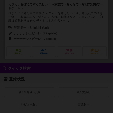
カタカナおぼえてすぐ楽しい！ ～家族で・みんなで・対戦式戦略ワー
ドゲーム～
◎かわいい見た目で本格派 カタカナを覚えたい子や、覚えたての子も
一緒に、家族みんなで遊べます 作れる動物はリストに書いてあり、知
識は必要ありません 子どもにもわかりやす...
与儀 新一（Shinichi Yogi）
ナナナナシュピーレ（77spiele）
ナナナナシュピーレ（77spiele）
1
4
0
10
興味あり
経験あり
お気に入り
持ってる
クイック検索
登録状況
最近登録された順
紹介文あり
レビューあり
画像あり