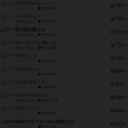
テンプテーション
79
PT
紹介文なし
2件の投稿
インドネシア
78
PT
紹介文あり
2件の投稿
宵と暁の呪文書
75
PT
紹介文あり
8件の投稿
リスボン・トラム 28
73
PT
紹介文あり
9件の投稿
アマナイト
73
PT
紹介文なし
1件の投稿
ブラヴェスト
66
PT
紹介文なし
1件の投稿
スペクタキュラー
60
PT
紹介文なし
1件の投稿
スモールワールド
59
PT
紹介文あり
13件の投稿
ギャンブラー
58
PT
紹介文なし
2件の投稿
Bitter End ブタペスト救出作戦
52
PT
紹介文なし
1件の投稿