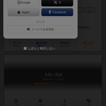
Google
X
ゲームマーケット大賞2018作品！大賞おめでとう！
100円コンポーネントだけつくった大賞ゲーム。 このゲームのデザイ
ナーの方はゲーマーが唸るシステムに精通している！ システム派なら
Apple
Facebook
必ずやるべきゲーム！ 日本を舞台に...
または
与儀 新一（Shinichi Yogi）
与儀 新一（Shinichi Yogi）
影山 徹（Toru Kageyama）
メールで会員登録
ナナナナシュピーレ（77spiele）
ホビージャパン（Hobby Japan）
747
2219
653
1425
興味あり
経験あり
お気に入り
持ってる
しばらく表示しない
木馬と英雄
Mokuba to Eiyuu
5.9
2～4人
20～30分
10歳～
5件