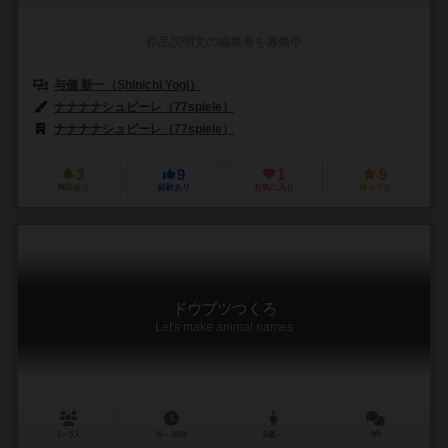
作品説明文の編集者を募集中
与儀 新一（Shinichi Yogi）
ナナナナシュピーレ（77spiele）
ナナナナシュピーレ（77spiele）
3
9
1
9
興味あり
経験あり
お気に入り
持ってる
ドウブツつくろ
Let's make animal names
2～5人
20～30分
6歳～
0件