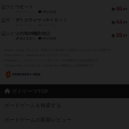
ラピード
46
PT
紹介文なし
1件の投稿
ザ・フラッフィー・ライト
44
PT
紹介文なし
0件の投稿
ふたつの城の物語
39
PT
紹介文あり
6件の投稿
※Apple、Apple のロゴ は、米国および他の国々で登録されたApple Inc.の商標です。
※App Store は、Apple Inc.のサービスマークです。
※Android は、グーグル インコーポレイテッドの商標または登録商標です。
※Google Play とそのロゴは、Google Inc.の商標または登録商標です。
ボドゲーマTOP
ボードゲームを検索する
ボードゲームの新着レビュー