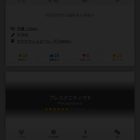
2～4人
20～40分
10歳～
2件
作品説明文の編集者を募集中
与儀（Yogi）
未登録
ナナナナシュピーレ（77spiele）
10
15
6
21
興味あり
経験あり
お気に入り
持ってる
プレコグニティヴＸ
Precognitive X
6.1
1～6人
30分前後
10歳～
1件