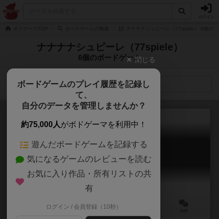
ログイン
ボドゲーマTOP
ボードゲームの検索
ナナナナシュピーレ（77spiele） 6個の
ナナナナシュピーレ（77spiele）
6個のボードゲーム
閉じる
ボードゲームのプレイ履歴を記録し
検索メニュー
て、
自分のデータを管理しませんか？
約75,000人
がボドゲーマを利用中！
遊んだボードゲームを記録する
天下鳴動
気になるゲームのレビューを読む
Tenka Meidou
6.9
お気に入り作品・所有リストの共
有
ログイン / 会員登録（10秒）
2～4人
20～40分
10歳～
51件