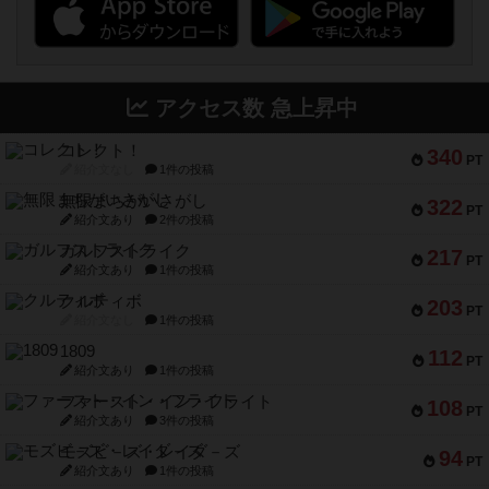
アクセス数 急上昇中
コレクト！
340
PT
紹介文なし
1件の投稿
無限まちがいさがし
322
PT
紹介文あり
2件の投稿
ガルフストライク
217
PT
紹介文あり
1件の投稿
クルティボ
203
PT
紹介文なし
1件の投稿
1809
112
PT
紹介文あり
1件の投稿
ファースト・イン・フライト
108
PT
紹介文あり
3件の投稿
モズビ－ズ・レイダ－ズ
94
PT
紹介文あり
1件の投稿