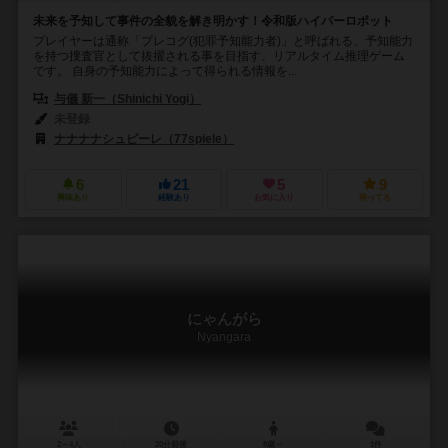
未来を予知して事件の全貌を解き明かす！令和版ハイパーロボット
プレイヤーは通称「プレコグ(犯罪予知能力者)」と呼ばれる、予知能力
を持つ捜査官として抜擢される事を目指す、リアルタイム推理ゲーム
です。 自身の予知能力によって得られる情報を...
与儀 新一（Shinichi Yogi）
未登録
ナナナナシュピーレ（77spiele）
6
21
5
9
興味あり
経験あり
お気に入り
持ってる
にゃんがら
Nyangara
2～4人
20分前後
8歳～
1件