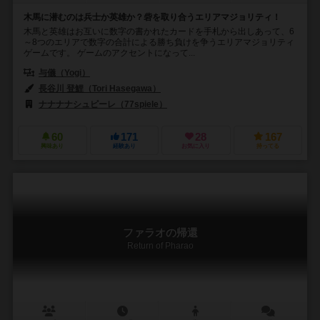
木馬に潜むのは兵士か英雄か？砦を取り合うエリアマジョリティ！
木馬と英雄はお互いに数字の書かれたカードを手札から出しあって、6
～8つのエリアで数字の合計による勝ち負けを争うエリアマジョリティ
ゲームです。 ゲームのアクセントになって...
与儀（Yogi）
長谷川 登鯉（Tori Hasegawa）
ナナナナシュピーレ（77spiele）
60
171
28
167
興味あり
経験あり
お気に入り
持ってる
ファラオの帰還
Return of Pharao