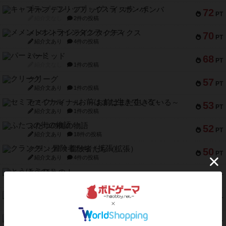
キャプテン・フリップ：イスラ・ボンバ
72
PT
紹介文なし
2件の投稿
メメントオンラインタクティクス
70
PT
紹介文あり
4件の投稿
パーミッド
68
PT
紹介文なし
1件の投稿
クリーグ
57
PT
紹介文あり
1件の投稿
セミファイナル ～お前はまだ生きている～
53
PT
紹介文あり
1件の投稿
ふたつの街の物語
52
PT
紹介文あり
18件の投稿
クランク! ：冒険者たち（拡張）
50
PT
紹介文あり
4件の投稿
とうほうの！
42
PT
紹介文なし
1件の投稿
スターマイン・ラミー ポケット
42
PT
紹介文あり
2件の投稿
海兵隊
39
PT