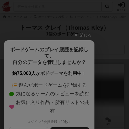
ログイン
ボドゲーマTOP
ボードゲームの検索
トーマス クレイ（Thomas Kley） 1個
トーマス クレイ（Thomas Kley）
1個のボードゲーム
閉じる
ボードゲームのプレイ履歴を記録し
検索メニュー
て、
自分のデータを管理しませんか？
約75,000人
がボドゲーマを利用中！
遊んだボードゲームを記録する
十二星座ゲーム
気になるゲームのレビューを読む
Sternenhimmel
6.4
お気に入り作品・所有リストの共
有
ログイン / 会員登録（10秒）
3～5人
30分前後
10歳～
5件