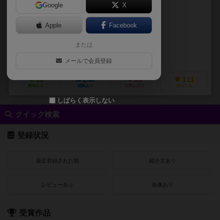
Google
X
作品説明文の編集者を募集中
Apple
Facebook
トム・シェープス（Tom Schoeps）
または
トーマス・クレイ（Thomas Kley）
ゴルトジーバー シュピーレ（Goldsieber Spiele）
メールで会員登録
95
240
39
111
興味あり
経験あり
お気に入り
持ってる
しばらく表示しない
クイック検索
登録状況
最近登録された順
紹介文あり
レビューあり
画像あり
受賞作品