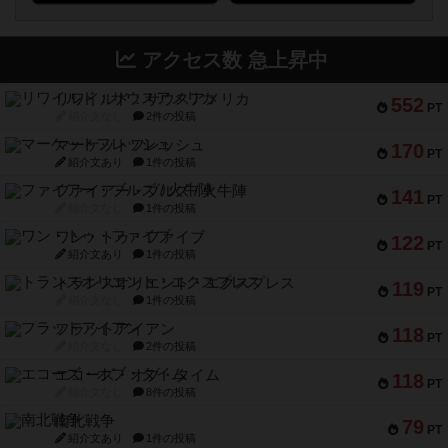
アクセス数 急上昇中
リワイルド：サウスアメリカ
552
PT
紹介文なし
2件の投稿
マーケットフレッシュ
170
PT
紹介文あり
1件の投稿
ファイアー・ブルズ / 火牛陣
141
PT
紹介文なし
1件の投稿
ワン・トゥ・ファイブ
122
PT
紹介文あり
1件の投稿
トランスオリエント・エクスプレス
119
PT
紹介文なし
1件の投稿
フラットアイアン
118
PT
紹介文なし
2件の投稿
エコーズ・オブ・タイム
118
PT
紹介文なし
8件の投稿
南北戦争
79
PT
紹介文あり
1件の投稿