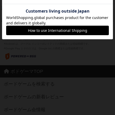
紹介文あり
1件の投稿
スーパーストア3000
39
PT
紹介文なし
1件の投稿
フリップ７：復讐心とともに
37
PT
紹介文なし
2件の投稿
※Apple、Apple のロゴ は、米国および他の国々で登録されたApple Inc.の商標です。
※App Store は、Apple Inc.のサービスマークです。
※Android は、グーグル インコーポレイテッドの商標または登録商標です。
※Google Play とそのロゴは、Google Inc.の商標または登録商標です。
ボドゲーマTOP
ボードゲームを検索する
ボードゲームの新着レビュー
ボードゲーム会情報