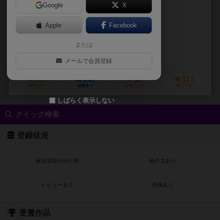
Google
X
作品説明文の編集者を募集中
Apple
Facebook
トム・シェープス（Tom Schoeps）
または
トーマス・クレイ（Thomas Kley）
ゴルトジーバー シュピーレ（Goldsieber Spiele）
メールで会員登録
95
240
39
111
興味あり
経験あり
お気に入り
持ってる
しばらく表示しない
クイック検索
登録状況
最近登録された順
紹介文あり
レビューあり
画像あり
受賞作品