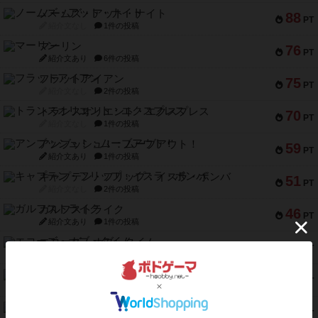
ノームズ・アット・ナイト
88
PT
紹介文なし
1件の投稿
マーリン
76
PT
紹介文あり
6件の投稿
フラットアイアン
75
PT
紹介文なし
2件の投稿
トランスオリエント・エクスプレス
70
PT
紹介文なし
1件の投稿
アンブッシュ！：ムーブアウト！
59
PT
紹介文あり
1件の投稿
キャプテン・フリップ：イスラ・ボンバ
51
PT
紹介文なし
2件の投稿
ガルフストライク
46
PT
紹介文あり
1件の投稿
エコーズ・オブ・タイム
45
PT
紹介文なし
8件の投稿
スカルキング
45
PT
紹介文あり
12件の投稿
海兵隊
45
PT