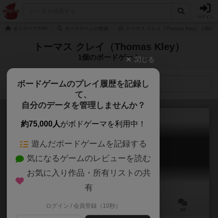
ログイン
ボドゲーマTOP
ボードゲームの検索
トーマス クレイ（Thomas Kley） 1個
トーマス クレイ（Thomas Kley）
1個のボードゲーム
閉じる
ボードゲームのプレイ履歴を記録し
検索メニュー
て、
自分のデータを管理しませんか？
約75,000人
がボドゲーマを利用中！
遊んだボードゲームを記録する
十二星座ゲーム
気になるゲームのレビューを読む
Sternenhimmel
6.4
お気に入り作品・所有リストの共
有
ログイン / 会員登録（10秒）
3～5人
30分前後
10歳～
5件