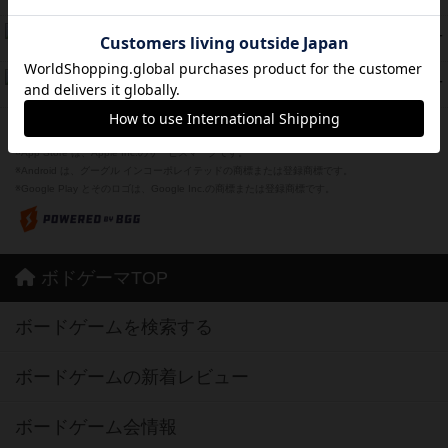
紹介文あり
1件の投稿
Bitter End ブタペスト救出作戦
45
PT
紹介文なし
1件の投稿
ドコジャン
42
PT
紹介文あり
10件の投稿
※Apple、Apple のロゴ は、米国および他の国々で登録されたApple Inc.の商標です。
※App Store は、Apple Inc.のサービスマークです。
※Android は、グーグル インコーポレイテッドの商標または登録商標です。
※Google Play とそのロゴは、Google Inc.の商標または登録商標です。
ボドゲーマTOP
ボードゲームを検索する
ボードゲームの新着レビュー
ボードゲーム会情報