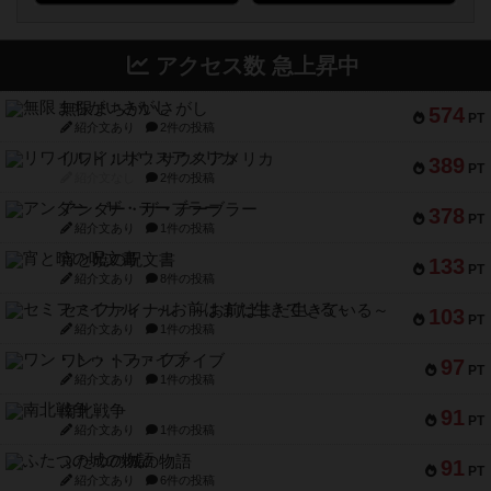
アクセス数 急上昇中
無限まちがいさがし
574
PT
紹介文あり
2件の投稿
リワイルド：サウスアメリカ
389
PT
紹介文なし
2件の投稿
アンダー・ザ・テーブラー
378
PT
紹介文あり
1件の投稿
宵と暁の呪文書
133
PT
紹介文あり
8件の投稿
セミファイナル ～お前はまだ生きている～
103
PT
紹介文あり
1件の投稿
ワン・トゥ・ファイブ
97
PT
紹介文あり
1件の投稿
南北戦争
91
PT
紹介文あり
1件の投稿
ふたつの城の物語
91
PT
紹介文あり
6件の投稿