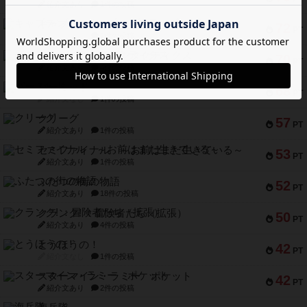
紹介文あり
1件の投稿
キャプテン・フリップ：イスラ・ボンバ
72
PT
紹介文なし
2件の投稿
メメントオンラインタクティクス
70
PT
紹介文あり
4件の投稿
パーミッド
68
PT
紹介文なし
1件の投稿
クリーグ
57
PT
紹介文あり
1件の投稿
セミファイナル ～お前はまだ生きている～
53
PT
紹介文あり
1件の投稿
ふたつの街の物語
52
PT
紹介文あり
18件の投稿
クランク! ：冒険者たち（拡張）
50
PT
紹介文あり
4件の投稿
とうほうの！
42
PT
紹介文なし
1件の投稿
スターマイン・ラミー ポケット
42
PT
紹介文あり
2件の投稿