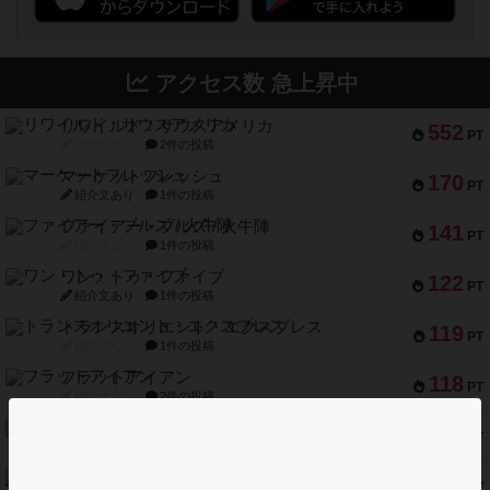
アクセス数 急上昇中
リワイルド：サウスアメリカ
552
PT
紹介文なし
2件の投稿
マーケットフレッシュ
170
PT
紹介文あり
1件の投稿
ファイアー・ブルズ / 火牛陣
141
PT
紹介文なし
1件の投稿
ワン・トゥ・ファイブ
122
PT
紹介文あり
1件の投稿
トランスオリエント・エクスプレス
119
PT
紹介文なし
1件の投稿
フラットアイアン
118
PT
紹介文なし
2件の投稿
エコーズ・オブ・タイム
118
PT
紹介文なし
8件の投稿
南北戦争
79
PT