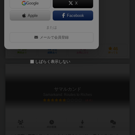
Google
X
作品説明文の編集者を募集中
Apple
Facebook
デヴィッド・ピーターズ（David V. H. Peters）
または
オリバー・シュレンマー（Oliver Schlemmer）
クイーンゲームズ（Queen Games）
メールで会員登録
16
91
8
46
興味あり
経験あり
お気に入り
持ってる
しばらく表示しない
サマルカンド
Samarkand: Routes to Riches
6.0
2～5人
45分前後
8歳～
2件