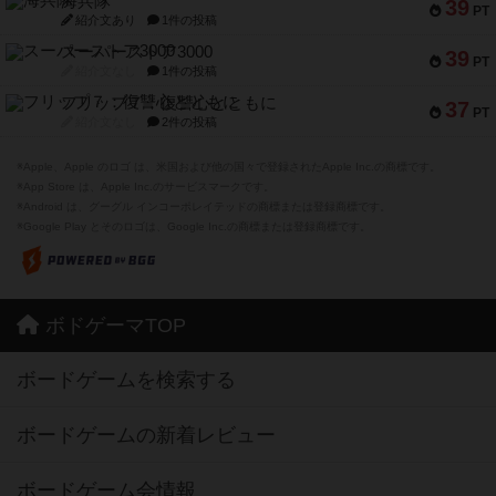
海兵隊
39
PT
紹介文あり
1件の投稿
スーパーストア3000
39
PT
紹介文なし
1件の投稿
フリップ７：復讐心とともに
37
PT
紹介文なし
2件の投稿
※Apple、Apple のロゴ は、米国および他の国々で登録されたApple Inc.の商標です。
※App Store は、Apple Inc.のサービスマークです。
※Android は、グーグル インコーポレイテッドの商標または登録商標です。
※Google Play とそのロゴは、Google Inc.の商標または登録商標です。
ボドゲーマTOP
ボードゲームを検索する
ボードゲームの新着レビュー
ボードゲーム会情報