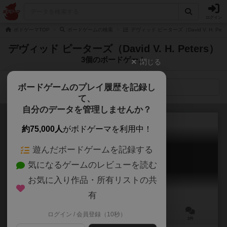
ログイン
ボドゲーマTOP
ボードゲームの検索
デヴィッド ピーターズ（David V. H. Pe
デヴィッド ピーターズ（David V. H. Peters）
3個のボードゲーム
閉じる
ボードゲームのプレイ履歴を記録し
検索メニュー
て、
自分のデータを管理しませんか？
約75,000人
がボドゲーマを利用中！
遊んだボードゲームを記録する
パリスコネクション
気になるゲームのレビューを読む
Paris Connection
6.0
お気に入り作品・所有リストの共
有
ログイン / 会員登録（10秒）
3～6人
30分前後
8歳～
2件