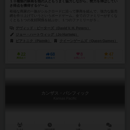
１０種類の隊商を他の人ともうまく協力しながら、勢力を伸ばしてい
き得点を獲得するゲーム
裕福な商家の一族がシルクロードに沿って隊商を組んで、強力な販売
網を作り上げていうというボードゲーム。全てのファミリーがすくな
くとも１つの友好関係を結ぶか、１つのファミリーが５...
デヴィッド・ピーターズ（David V. H. Peters）
ハリー・ウー（Harr
ジョー・ハートウィッグ（Jo Hartwig）
ピアトニク（Piatnik）
クイーンゲームズ（Queen Games）
22
68
8
47
興味あり
経験あり
お気に入り
持ってる
カンザス・パシフィック
Kansas Pacific
3～6人
100分前後
14歳～
0件