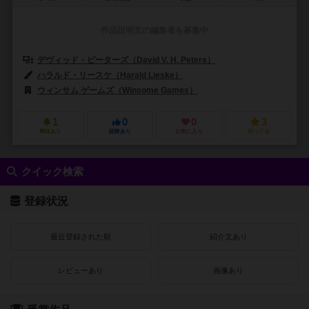
作品説明文の編集者を募集中
デヴィッド・ピーターズ（David V. H. Peters）
ハラルド・リースケ（Harald Lieske）
ウィンサム ゲームズ（Winsome Games）
クイーンゲームズ（Queen
1
0
0
3
興味あり
経験あり
お気に入り
持ってる
クイック検索
登録状況
最近登録された順
紹介文あり
レビューあり
画像あり