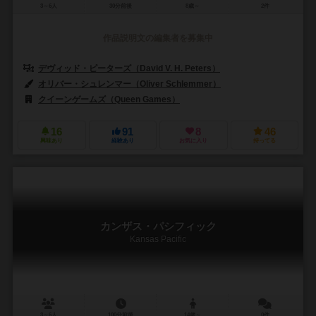
3～6人
30分前後
8歳～
2件
作品説明文の編集者を募集中
デヴィッド・ピーターズ（David V. H. Peters）
オリバー・シュレンマー（Oliver Schlemmer）
クイーンゲームズ（Queen Games）
16
91
8
46
興味あり
経験あり
お気に入り
持ってる
カンザス・パシフィック
Kansas Pacific
3～6人
100分前後
14歳～
0件