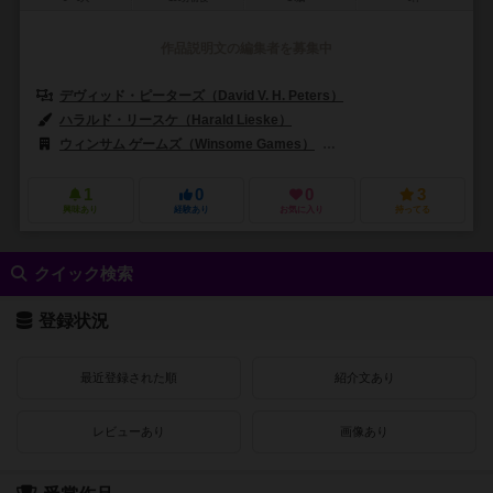
作品説明文の編集者を募集中
デヴィッド・ピーターズ（David V. H. Peters）
ハラルド・リースケ（Harald Lieske）
ウィンサム ゲームズ（Winsome Games）
クイーンゲームズ（Queen
1
0
0
3
興味あり
経験あり
お気に入り
持ってる
クイック検索
登録状況
最近登録された順
紹介文あり
レビューあり
画像あり