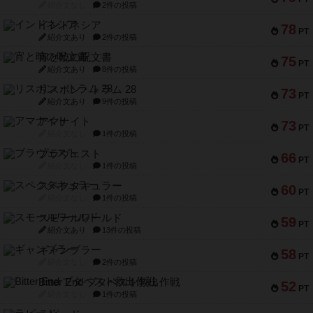
紹介文なし
2件の投稿
インドネシア
78
PT
紹介文あり
2件の投稿
宵と暁の呪文書
75
PT
紹介文あり
8件の投稿
リスボン・トラム 28
73
PT
紹介文あり
9件の投稿
アマナイト
73
PT
紹介文なし
1件の投稿
ブラヴェスト
66
PT
紹介文なし
1件の投稿
スペクタキュラー
60
PT
紹介文なし
1件の投稿
スモールワールド
59
PT
紹介文あり
13件の投稿
ギャンブラー
58
PT
紹介文なし
2件の投稿
Bitter End ブタペスト救出作戦
52
PT
紹介文なし
1件の投稿