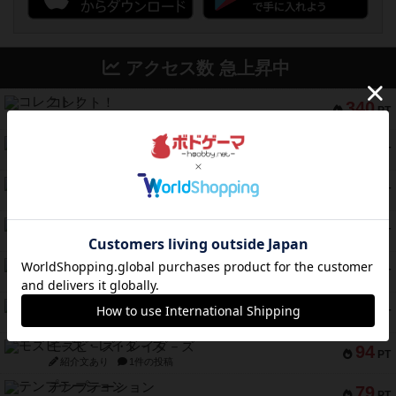
アクセス数 急上昇中
コレクト！
340
PT
紹介文なし
1件の投稿
無限まちがいさがし
322
PT
紹介文あり
2件の投稿
ガルフストライク
217
PT
紹介文あり
1件の投稿
クルティボ
203
PT
紹介文なし
1件の投稿
1809
112
PT
紹介文あり
1件の投稿
ファースト・イン・フライト
108
PT
紹介文あり
3件の投稿
モズビ－ズ・レイダ－ズ
94
PT
紹介文あり
1件の投稿
テンプテーション
79
PT