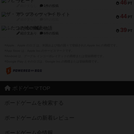
ラピード
46
PT
紹介文なし
1件の投稿
ザ・フラッフィー・ライト
44
PT
紹介文なし
0件の投稿
ふたつの城の物語
39
PT
紹介文あり
6件の投稿
※Apple、Apple のロゴ は、米国および他の国々で登録されたApple Inc.の商標です。
※App Store は、Apple Inc.のサービスマークです。
※Android は、グーグル インコーポレイテッドの商標または登録商標です。
※Google Play とそのロゴは、Google Inc.の商標または登録商標です。
ボドゲーマTOP
ボードゲームを検索する
ボードゲームの新着レビュー
ボードゲーム会情報