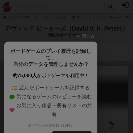
ログイン
ボドゲーマTOP
ボードゲームの検索
デヴィッド ピーターズ（David V. H. Pe
デヴィッド ピーターズ（David V. H. Peters）
3個のボードゲーム
閉じる
ボードゲームのプレイ履歴を記録し
検索メニュー
て、
自分のデータを管理しませんか？
約75,000人
がボドゲーマを利用中！
遊んだボードゲームを記録する
サマルカンド
気になるゲームのレビューを読む
Samarkand: Routes to Riches
6.0
お気に入り作品・所有リストの共
有
ログイン / 会員登録（10秒）
2～5人
45分前後
8歳～
2件