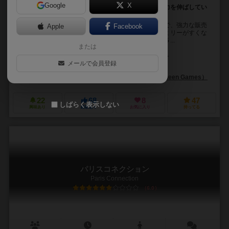
Google
X
１０種類の隊商を他の人ともうまく協力しながら、勢力を伸ばしてい
き得点を獲得するゲーム
裕福な商家の一族がシルクロードに沿って隊商を組んで、強力な販売
Apple
Facebook
網を作り上げていうというボードゲーム。全てのファミリーがすくな
くとも１つの友好関係を結ぶか、１つのファミリーが５...
または
デヴィッド・ピーターズ（David V. H. Peters）
ハリー・ウー（Harr
メールで会員登録
ジョー・ハートウィッグ（Jo Hartwig）
ピアトニク（Piatnik）
クイーンゲームズ（Queen Games）
22
68
8
47
しばらく表示しない
興味あり
経験あり
お気に入り
持ってる
パリスコネクション
Paris Connection
6.0