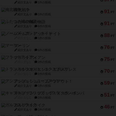
PT
紹介文あり
1件の投稿
南北戦争
91
PT
紹介文あり
1件の投稿
ふたつの城の物語
91
PT
紹介文あり
6件の投稿
ノームズ・アット・ナイト
88
PT
紹介文なし
1件の投稿
マーリン
76
PT
紹介文あり
6件の投稿
フラットアイアン
75
PT
紹介文なし
2件の投稿
トランスオリエント・エクスプレス
70
PT
紹介文なし
1件の投稿
アンブッシュ！：ムーブアウト！
59
PT
紹介文あり
1件の投稿
キャプテン・フリップ：イスラ・ボンバ
51
PT
紹介文なし
2件の投稿
ガルフストライク
46
PT
紹介文あり
1件の投稿