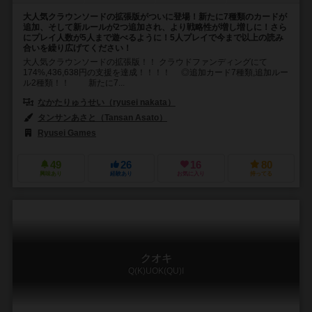
大人気クラウンソードの拡張版がついに登場！新たに7種類のカードが
追加、そして新ルールが2つ追加され、より戦略性が増し増しに！さら
にプレイ人数が5人まで遊べるように！5人プレイで今まで以上の読み
合いを繰り広げてください！
大人気クラウンソードの拡張版！！ クラウドファンディングにて
174%,436,638円の支援を達成！！！！ ◎追加カード7種類,追加ルー
ル2種類！！ 新たに7...
なかたりゅうせい（ryusei nakata）
タンサンあさと（Tansan Asato）
Ryusei Games
49
26
16
80
興味あり
経験あり
お気に入り
持ってる
クオキ
Q(K)UOK(QU)I