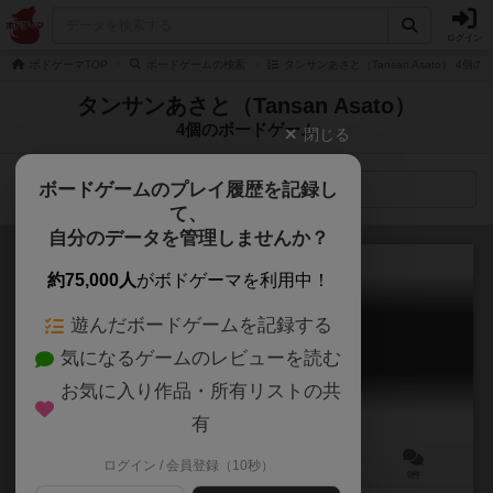
ログイン
ボドゲーマTOP
ボードゲームの検索
タンサンあさと（Tansan Asato） 4個
タンサンあさと（Tansan Asato）
4個のボードゲーム
閉じる
ボードゲームのプレイ履歴を記録し
検索メニュー
て、
自分のデータを管理しませんか？
約75,000人
がボドゲーマを利用中！
遊んだボードゲームを記録する
モンスタービオトープ
気になるゲームのレビューを読む
Monster Biotope
6.1
お気に入り作品・所有リストの共
有
ログイン / 会員登録（10秒）
1～4人
30分前後
10歳～
0件