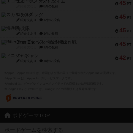
エコーズ・オブ・タイム
45
PT
紹介文なし
8件の投稿
スカルキング
45
PT
紹介文あり
12件の投稿
海兵隊
45
PT
紹介文あり
1件の投稿
Bitter End ブタペスト救出作戦
45
PT
紹介文なし
1件の投稿
ドコジャン
42
PT
紹介文あり
10件の投稿
※Apple、Apple のロゴ は、米国および他の国々で登録されたApple Inc.の商標です。
※App Store は、Apple Inc.のサービスマークです。
※Android は、グーグル インコーポレイテッドの商標または登録商標です。
※Google Play とそのロゴは、Google Inc.の商標または登録商標です。
ボドゲーマTOP
ボードゲームを検索する