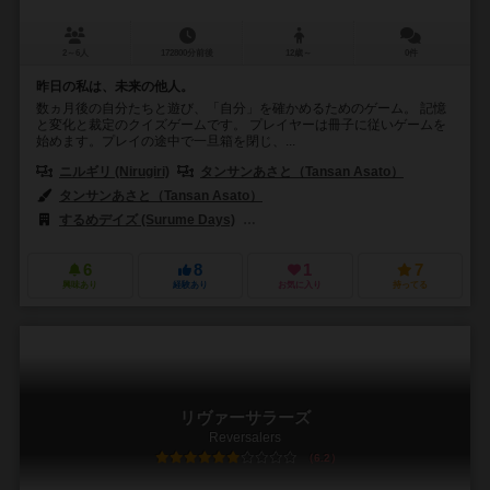
2～6人
172800分前後
12歳～
0件
昨日の私は、未来の他人。
数ヵ月後の自分たちと遊び、「自分」を確かめるためのゲーム。 記憶
と変化と裁定のクイズゲームです。 プレイヤーは冊子に従いゲームを
始めます。プレイの途中で一旦箱を閉じ、...
ニルギリ (Nirugiri)
タンサンあさと（Tansan Asato）
タンサンあさと（Tansan Asato）
するめデイズ (Surume Days)
タンサンファブリーク（TANSANFAB
6
8
1
7
興味あり
経験あり
お気に入り
持ってる
リヴァーサラーズ
Reversalers
6.2