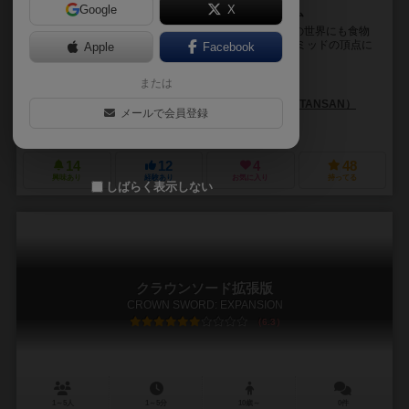
Google
X
生態系を積み上げてクリアを目指す！協力カードゲーム
ここは我々の知る地球とは別のファンタジー世界。この世界にも食物
連鎖が存在します。 王様モンスターが食物連鎖のピラミッドの頂点に
Apple
Facebook
君臨する時、この世界に完璧なビオトープが形成さ...
または
なかたりゅうせい（ryusei nakata）
タンサンあさと（Tansan Asato）
タンサン（TANSAN）
メールで会員登録
Ryusei Games
14
12
4
48
興味あり
経験あり
お気に入り
持ってる
しばらく表示しない
クラウンソード拡張版
CROWN SWORD: EXPANSION
6.3
1～5人
1～5分
10歳～
0件