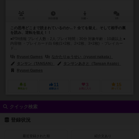
2人用
30分前後
10歳～
1件
この思考どこまで読まれているのか...？ 全てを疑え、そして相手の裏
を読み、逆転を狙え！！
●PTA情報 プレイ人数：2人 プレイ時間：30分 対象年齢：10歳以上 ●
内容物 ・プレイカード白 6枚(1×2枚、2×2枚、3×2枚) ・プレイカー
ド...
Ryusei Games
なかたりゅうせい（ryusei nakata）
タンサン（TANSAN）
タンサンあさと（Tansan Asato）
Ryusei Games
6
11
3
15
興味あり
経験あり
お気に入り
持ってる
クイック検索
登録状況
最近登録された順
紹介文あり