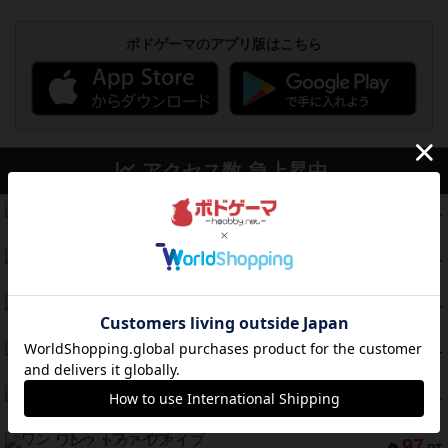
ボドゲーマのアプリ版はこちら
アクセス数 急上昇中
無限まちがいさがし
574
PT
紹介文あり
2件の投稿
リワイルド：サウスアメリカ
389
PT
紹介文なし
2件の投稿
アンダー・ザ・テーブラー
378
PT
紹介文あり
1件の投稿
宵と暁の呪文書
133
PT
紹介文あり
8件の投稿
セミファイナル ～お前はまだ生きている～
103
PT
紹介文あり
1件の投稿
ワン・トゥ・ファイブ
97