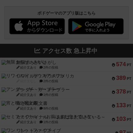
ボドゲーマのアプリ版はこちら
アクセス数 急上昇中
無限まちがいさがし
574
PT
紹介文あり
2件の投稿
リワイルド：サウスアメリカ
389
PT
紹介文なし
2件の投稿
アンダー・ザ・テーブラー
378
PT
紹介文あり
1件の投稿
宵と暁の呪文書
133
PT
紹介文あり
8件の投稿
セミファイナル ～お前はまだ生きている～
103
PT
紹介文あり
1件の投稿
ワン・トゥ・ファイブ
97