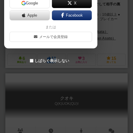
Google
X
この思考どこまで読まれているのか...？ 全てを疑え、そして相手の裏
を読み、逆転を狙え！！
●PTA情報 プレイ人数：2人 プレイ時間：30分 対象年齢：10歳以上 ●
Apple
Facebook
内容物 ・プレイカード白 6枚(1×2枚、2×2枚、3×2枚) ・プレイカー
ド...
または
Ryusei Games
なかたりゅうせい（ryusei nakata）
メールで会員登録
タンサン（TANSAN）
タンサンあさと（Tansan Asato）
Ryusei Games
6
11
3
15
しばらく表示しない
興味あり
経験あり
お気に入り
持ってる
クオキ
Q(K)UOK(QU)I