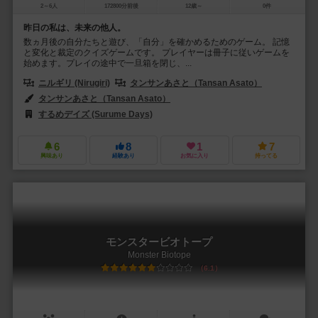
2～6人
172800分前後
12歳～
0件
昨日の私は、未来の他人。
数ヵ月後の自分たちと遊び、「自分」を確かめるためのゲーム。 記憶
と変化と裁定のクイズゲームです。 プレイヤーは冊子に従いゲームを
始めます。プレイの途中で一旦箱を閉じ、...
ニルギリ (Nirugiri)
タンサンあさと（Tansan Asato）
タンサンあさと（Tansan Asato）
するめデイズ (Surume Days)
タンサンファブリーク（TANSANFAB
6
8
1
7
興味あり
経験あり
お気に入り
持ってる
モンスタービオトープ
Monster Biotope
6.1