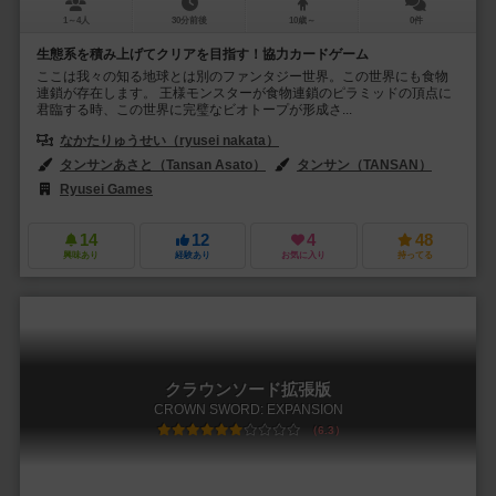
1～4人
30分前後
10歳～
0件
生態系を積み上げてクリアを目指す！協力カードゲーム
ここは我々の知る地球とは別のファンタジー世界。この世界にも食物
連鎖が存在します。 王様モンスターが食物連鎖のピラミッドの頂点に
君臨する時、この世界に完璧なビオトープが形成さ...
なかたりゅうせい（ryusei nakata）
タンサンあさと（Tansan Asato）
タンサン（TANSAN）
Ryusei Games
14
12
4
48
興味あり
経験あり
お気に入り
持ってる
クラウンソード拡張版
CROWN SWORD: EXPANSION
6.3