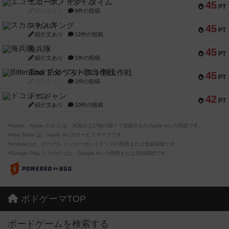
エコーズ・オブ・タイム
45
PT
紹介文なし
8件の投稿
スカルキング
45
PT
紹介文あり
12件の投稿
海兵隊
45
PT
紹介文あり
1件の投稿
Bitter End ブタペスト救出作戦
45
PT
紹介文なし
1件の投稿
ドコジャン
42
PT
紹介文あり
10件の投稿
※Apple、Apple のロゴ は、米国および他の国々で登録されたApple Inc.の商標です。
※App Store は、Apple Inc.のサービスマークです。
※Android は、グーグル インコーポレイテッドの商標または登録商標です。
※Google Play とそのロゴは、Google Inc.の商標または登録商標です。
ボドゲーマTOP
ボードゲームを検索する