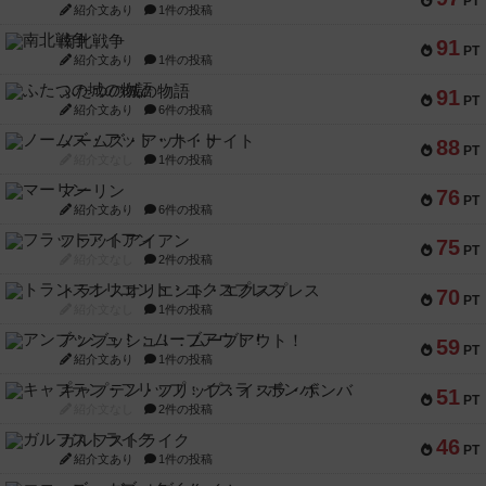
PT
紹介文あり
1件の投稿
南北戦争
91
PT
紹介文あり
1件の投稿
ふたつの城の物語
91
PT
紹介文あり
6件の投稿
ノームズ・アット・ナイト
88
PT
紹介文なし
1件の投稿
マーリン
76
PT
紹介文あり
6件の投稿
フラットアイアン
75
PT
紹介文なし
2件の投稿
トランスオリエント・エクスプレス
70
PT
紹介文なし
1件の投稿
アンブッシュ！：ムーブアウト！
59
PT
紹介文あり
1件の投稿
キャプテン・フリップ：イスラ・ボンバ
51
PT
紹介文なし
2件の投稿
ガルフストライク
46
PT
紹介文あり
1件の投稿