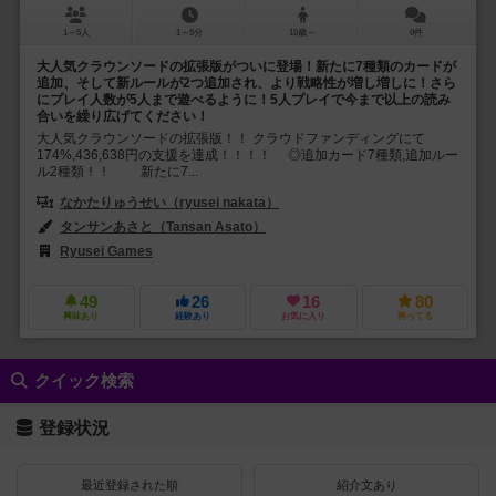
1～5人
1～5分
10歳～
0件
大人気クラウンソードの拡張版がついに登場！新たに7種類のカードが
追加、そして新ルールが2つ追加され、より戦略性が増し増しに！さら
にプレイ人数が5人まで遊べるように！5人プレイで今まで以上の読み
合いを繰り広げてください！
大人気クラウンソードの拡張版！！ クラウドファンディングにて
174%,436,638円の支援を達成！！！！ ◎追加カード7種類,追加ルー
ル2種類！！ 新たに7...
なかたりゅうせい（ryusei nakata）
タンサンあさと（Tansan Asato）
Ryusei Games
49
26
16
80
興味あり
経験あり
お気に入り
持ってる
クイック検索
登録状況
最近登録された順
紹介文あり