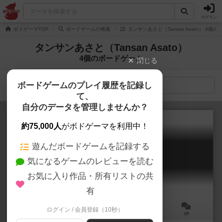
ログイン
ボドゲーマTOP
ボードゲームの検索
タンサンあさと（Tansan Asato） 4個
タンサンあさと（Tansan Asato）
4個のボードゲーム
閉じる
ボードゲームのプレイ履歴を記録し
検索メニュー
て、
自分のデータを管理しませんか？
約75,000人
がボドゲーマを利用中！
遊んだボードゲームを記録する
リヴァーサラーズ
気になるゲームのレビューを読む
Reversalers
6.2
お気に入り作品・所有リストの共
有
ログイン / 会員登録（10秒）
2人用
30分前後
10歳～
1件