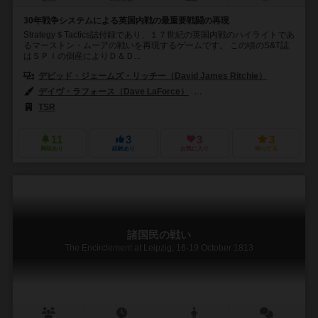
30年戦争システムによる英国内戦の最重要戦闘の再現
Strategy＄Tactics誌付録であり、１７世紀の英国内戦のハイライトであ
るマーストン・ムーアの戦いを再現するゲームです。 この頃のS&T誌
はＳＰＩの倒産によりＤ＆Ｄ...
デビッド・ジェームズ・リッチー（David James Ritchie）
デイヴ・ラフォース（Dave LaForce）
パトリック・ルシアン・プライス（P
TSR
11
3
3
3
興味あり
経験あり
お気に入り
持ってる
諸国民の戦い
The Encirclement at Leipzig, 16-19 October 1813