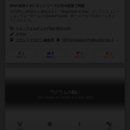
SPIの名作ナポレオンシリーズが日本語版で再販
1975年にSPI社から発売された『Napoleon at War』というシミュレー
ションウォーゲームのQuadori Game（同一ルールでの4ゲームセッ
ト）のひとつ。 ...
トム・ウォルチック(Tom Walczyk)
未登録
コマンドマガジン編集部
SPI(Simulation Publication Inc.)
ホビー
1
4
1
8
興味あり
経験あり
お気に入り
持ってる
ワグラムの戦い
The Peace of Vienna 5-6 July 1809
2人用
－
ー
0件