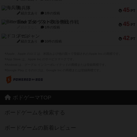
海兵隊
45
PT
紹介文あり
1件の投稿
Bitter End ブタペスト救出作戦
45
PT
紹介文なし
1件の投稿
ドコジャン
42
PT
紹介文あり
10件の投稿
※Apple、Apple のロゴ は、米国および他の国々で登録されたApple Inc.の商標です。
※App Store は、Apple Inc.のサービスマークです。
※Android は、グーグル インコーポレイテッドの商標または登録商標です。
※Google Play とそのロゴは、Google Inc.の商標または登録商標です。
ボドゲーマTOP
ボードゲームを検索する
ボードゲームの新着レビュー