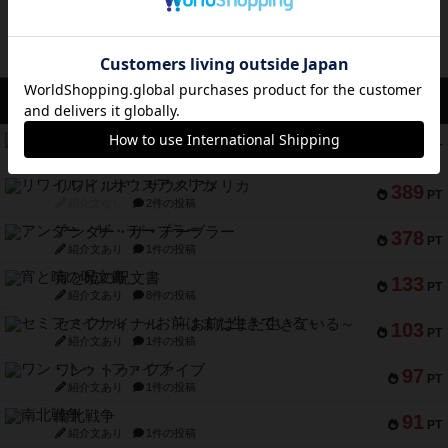
アクセス数 急上昇中
無限まちがいさがし
574
PT
紹介文あり
2件の投稿
リワイルド：サウスアメリカ
389
PT
紹介文なし
2件の投稿
アンダー・ザ・テーブラー
378
PT
紹介文あり
1件の投稿
宵と暁の呪文書
133
PT
紹介文あり
8件の投稿
セミファイナル ～お前はまだ生きている～
103
PT
紹介文あり
1件の投稿
ワン・トゥ・ファイブ
97
PT
紹介文あり
1件の投稿
南北戦争
91
PT
紹介文あり
1件の投稿