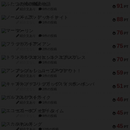
ふたつの城の物語
91
PT
紹介文あり
6件の投稿
ノームズ・アット・ナイト
88
PT
紹介文なし
1件の投稿
マーリン
76
PT
紹介文あり
6件の投稿
フラットアイアン
75
PT
紹介文なし
2件の投稿
トランスオリエント・エクスプレス
70
PT
紹介文なし
1件の投稿
アンブッシュ！：ムーブアウト！
59
PT
紹介文あり
1件の投稿
キャプテン・フリップ：イスラ・ボンバ
51
PT
紹介文なし
2件の投稿
ガルフストライク
46
PT
紹介文あり
1件の投稿
エコーズ・オブ・タイム
45
PT
紹介文なし
8件の投稿
スカルキング
45
PT
紹介文あり
12件の投稿