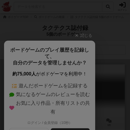
ログイン
ボドゲーマTOP
ボードゲームの検索
タクテクス誌付録 5個のボードゲーム
タクテクス誌付録
5個のボードゲーム
閉じる
ボードゲームのプレイ履歴を記録し
検索メニュー
て、
自分のデータを管理しませんか？
約75,000人
がボドゲーマを利用中！
遊んだボードゲームを記録する
マレンゴの戦い
気になるゲームのレビューを読む
Napoleon in Itaiy, 14 June 1800
お気に入り作品・所有リストの共
有
ログイン / 会員登録（10秒）
2人用
120分前後
12歳～
0件