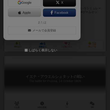
Google
X
SPIの名作ナポレオンシリーズが日本語版で再販
1975年にSPI社から発売された『Napoleon at War』というシミュレー
ションウォーゲームのQuadori Game（同一ルールでの4ゲームセッ
Apple
Facebook
ト）のひとつ。 ...
または
David C. Isby
未登録
メールで会員登録
SPI(Simulation Publication Inc.)
ホビージャパン（Hobby Japan）
1
6
2
10
興味あり
経験あり
お気に入り
持ってる
しばらく表示しない
イエナ・アウエルシュタットの戦い
The battle for Prussia, 14 October 1806
2人用
180分前後
ー
0件