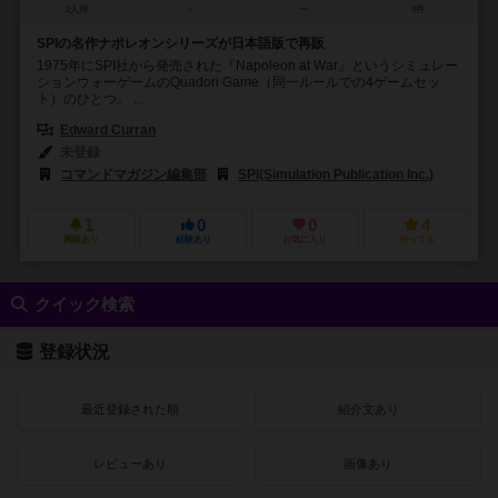
2人用
－
ー
0件
SPIの名作ナポレオンシリーズが日本語版で再販
1975年にSPI社から発売された『Napoleon at War』というシミュレー
ションウォーゲームのQuadori Game（同一ルールでの4ゲームセッ
ト）のひとつ。 ...
Edward Curran
未登録
コマンドマガジン編集部
SPI(Simulation Publication Inc.)
1
0
0
4
興味あり
経験あり
お気に入り
持ってる
クイック検索
登録状況
最近登録された順
紹介文あり
レビューあり
画像あり