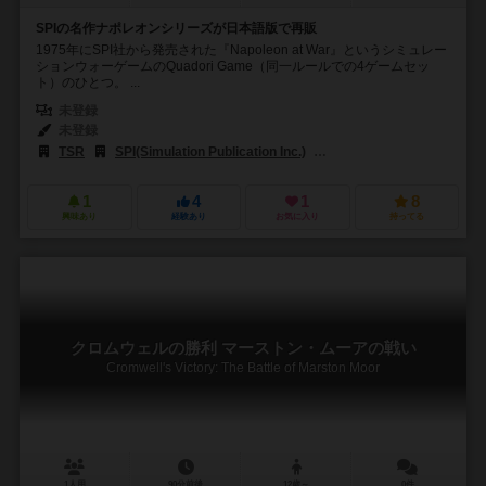
SPIの名作ナポレオンシリーズが日本語版で再販
1975年にSPI社から発売された『Napoleon at War』というシミュレー
ションウォーゲームのQuadori Game（同一ルールでの4ゲームセッ
ト）のひとつ。 ...
未登録
未登録
TSR
SPI(Simulation Publication Inc.)
コマンドマガジン編集部
1
4
1
8
興味あり
経験あり
お気に入り
持ってる
クロムウェルの勝利 マーストン・ムーアの戦い
Cromwell's Victory: The Battle of Marston Moor
1人用
90分前後
12歳～
0件