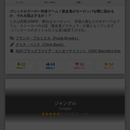
2～5人
120～180分
14歳～
4件
ゴシックホラーの一対多ゲーム！吸血鬼がヨーロッパを闇に染める
か、それを阻止するか！？
ときは西暦1898年、舞台はヨーロッパ。 登場人物などのモチーフはブ
ラム・ストーカーの小説「吸血鬼ドラキュラ」が基となっています
（パッケージのタイトルロゴも第1版装丁のそれ...
フランク・ブルックス（Frank Brooks）
ステファン・ハンド（Steph
クリス・ベック（Chris Beck）
サムエル・シモタ（Samuel Shimo
ADCブラックファイア・エンターテイメント（ADC Blackfire Entertain
42
44
14
84
興味あり
経験あり
お気に入り
持ってる
ジャングル
Junggle
5.8