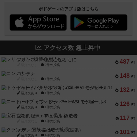
ボドゲーマのアプリ版はこちら
アクセス数 急上昇中
フリップ７：復讐心とともに
487
PT
紹介文なし
2件の投稿
コンテナ
148
PT
紹介文なし
1件の投稿
ドゥームド・バタリオンズ：ASLモジュール11
132
PT
紹介文あり
1件の投稿
コード・オブ・ブシドー：ASLモジュール8
126
PT
紹介文あり
1件の投稿
宝石の煌き：デュエル 偽造者
117
PT
紹介文なし
1件の投稿
クランク! ：冒険者たち（拡張）
101
PT
紹介文あり
4件の投稿