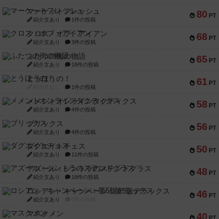
マーケットフレッシュ
80
PT
紹介文あり
1件の投稿
クロス・オブ・アイアン
68
PT
紹介文あり
3件の投稿
ふたつの街の物語
65
PT
紹介文あり
18件の投稿
とうほうの！
61
PT
紹介文なし
1件の投稿
メメントオンラインタクティクス
58
PT
紹介文あり
4件の投稿
ブリックス
56
PT
紹介文あり
4件の投稿
ダグエイトチェス
50
PT
紹介文あり
11件の投稿
アズール：シントラのステンドグラス
48
PT
紹介文あり
18件の投稿
ロシアン・キャンペーン：第5版デラックス
46
PT
紹介文あり
0件の投稿
マスクメン
40
PT