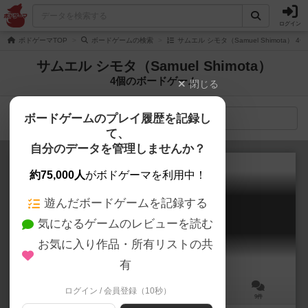
ログイン
ボドゲーマTOP
ボードゲームの検索
サムエル シモタ（Samuel Shimota） 
サムエル シモタ（Samuel Shimota）
4個のボードゲーム
閉じる
ボードゲームのプレイ履歴を記録し
検索メニュー
て、
自分のデータを管理しませんか？
約75,000人
がボドゲーマを利用中！
遊んだボードゲームを記録する
クライオ
気になるゲームのレビューを読む
Cryo
6.3
お気に入り作品・所有リストの共
有
ログイン / 会員登録（10秒）
2～4人
60～90分
14歳～
9件