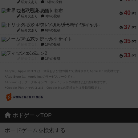
紹介文あり
16件の投稿
世界の七不思議：都市
40
PT
紹介文あり
3件の投稿
トリックギア - ペルソナ5 ザ・ロイヤル-
37
PT
紹介文あり
6件の投稿
ノームズ・アット・ナイト
35
PT
紹介文なし
1件の投稿
フィッシェン2
33
PT
紹介文なし
1件の投稿
※Apple、Apple のロゴ は、米国および他の国々で登録されたApple Inc.の商標です。
※App Store は、Apple Inc.のサービスマークです。
※Android は、グーグル インコーポレイテッドの商標または登録商標です。
※Google Play とそのロゴは、Google Inc.の商標または登録商標です。
ボドゲーマTOP
ボードゲームを検索する