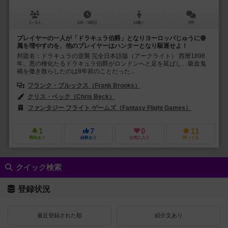
2～5人
120～180分
14歳～
0件
プレイヤーの一人が「ドラキュラ伯爵」となりヨーロッパじゅうに眷
属を増やすのを、他のプレイヤーはハンターとなり駆逐せよ！
邦題名：ドラキュラの逆襲 完全日本語版（アークライト） 西暦1898
年。悪の権化たるドラキュラ伯爵がロンドンへと足を延ばし、吸血鬼
禍を撒き散らしたのは8年前のことだった...
フランク・ブルックス（Frank Brooks）
ステファン・ハンド（Steph
クリス・ベック（Chris Beck）
サムエル・シモタ（Samuel Shimo
ファンタジー フライト ゲームズ（Fantasy Flight Games）
ADCブラ
1
7
0
11
興味あり
経験あり
お気に入り
持ってる
クイック検索
登録状況
最近登録された順
紹介文あり