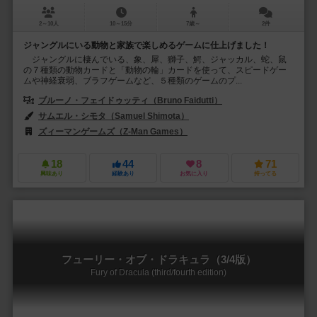
2～10人
10～15分
7歳～
2件
ジャングルにいる動物と家族で楽しめるゲームに仕上げました！
ジャングルに棲んでいる、象、犀、獅子、鰐、ジャッカル、蛇、鼠
の７種類の動物カードと「動物の輪」カードを使って、スピードゲー
ムや神経衰弱、ブラフゲームなど、５種類のゲームのプ...
ブルーノ・フェイドゥッティ（Bruno Faidutti）
アンヤ・レード（Anj
サムエル・シモタ（Samuel Shimota）
ズィーマンゲームズ（Z-Man Games）
18
44
8
71
興味あり
経験あり
お気に入り
持ってる
フューリー・オブ・ドラキュラ（3/4版）
Fury of Dracula (third/fourth edition)