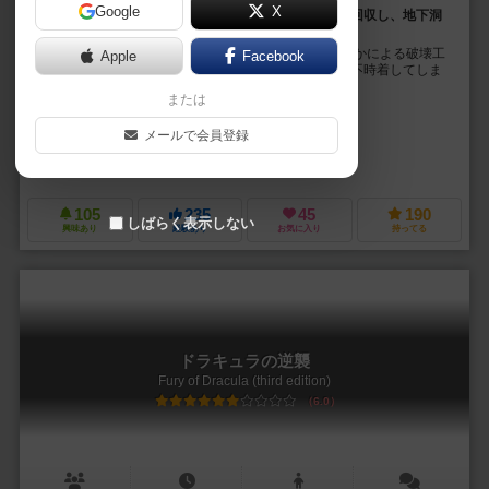
Google
X
未知の惑星で３機のドローンを駆使して乗員ポッドを回収し、地下洞
窟へ入植させよ！
【背景】 プレイヤーの乗船していた植民宇宙船が何者かによる破壊工
Apple
Facebook
作により、宇宙の果てにある凍てついた未知の惑星に不時着してしま
いました。この星の地表は居住に適さないほどの極...
または
トム・ジョリー（Tom Jolly）
ルーク・ローリー（Luke Laurie）
メールで会員登録
ブリー・リンドソー（Bree Lindsoe）
サムエル・シモタ（Samuel S
ズィーマンゲームズ（Z-Man Games）
105
235
45
190
しばらく表示しない
興味あり
経験あり
お気に入り
持ってる
ドラキュラの逆襲
Fury of Dracula (third edition)
6.0