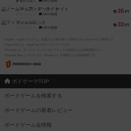
紹介文あり
6件の投稿
ノームズ・アット・ナイト
35
PT
紹介文なし
1件の投稿
フィッシェン2
33
PT
紹介文なし
1件の投稿
※Apple、Apple のロゴ は、米国および他の国々で登録されたApple Inc.の商標です。
※App Store は、Apple Inc.のサービスマークです。
※Android は、グーグル インコーポレイテッドの商標または登録商標です。
※Google Play とそのロゴは、Google Inc.の商標または登録商標です。
ボドゲーマTOP
ボードゲームを検索する
ボードゲームの新着レビュー
ボードゲーム会情報