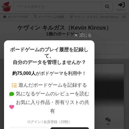
ログイン
ボドゲーマTOP
ボードゲームの検索
ケヴィン キルガス（Kevin Kircus） 1
ケヴィン キルガス（Kevin Kircus）
1個のボードゲーム
閉じる
ボードゲームのプレイ履歴を記録し
検索メニュー
て、
自分のデータを管理しませんか？
約75,000人
がボドゲーマを利用中！
遊んだボードゲームを記録する
コンクエスト・オブ・スペロス
気になるゲームのレビューを読む
Conquest of Speros
お気に入り作品・所有リストの共
有
ログイン / 会員登録（10秒）
2～4人
30分前後
10歳～
0件