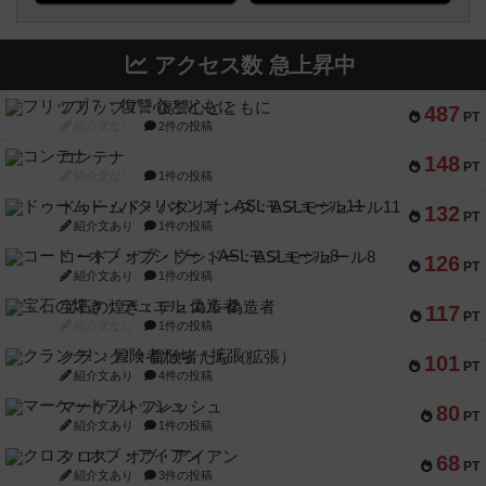
アクセス数 急上昇中
フリップ７：復讐心とともに
487
PT
紹介文なし
2件の投稿
コンテナ
148
PT
紹介文なし
1件の投稿
ドゥームド・バタリオンズ：ASLモジュール11
132
PT
紹介文あり
1件の投稿
コード・オブ・ブシドー：ASLモジュール8
126
PT
紹介文あり
1件の投稿
宝石の煌き：デュエル 偽造者
117
PT
紹介文なし
1件の投稿
クランク! ：冒険者たち（拡張）
101
PT
紹介文あり
4件の投稿
マーケットフレッシュ
80
PT
紹介文あり
1件の投稿
クロス・オブ・アイアン
68
PT
紹介文あり
3件の投稿