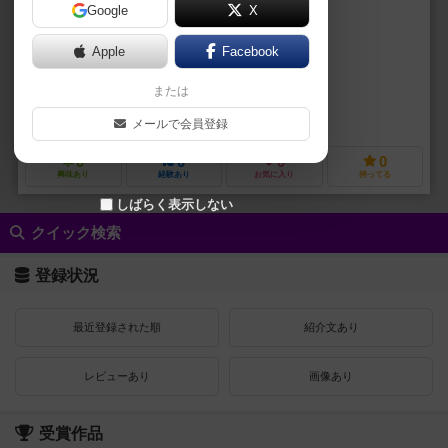
Google
X
作品説明文の編集者を募集中
Apple
Facebook
アーロン・ベルマー（Aaron Belmer）
または
アンドレ・ガルシア（Andre Garcia）
マリーナ・ケックマン（Marin
グレイフォックスゲームズ（Grey Fox Games）
メールで会員登録
0
0
0
0
興味あり
経験あり
お気に入り
持ってる
しばらく表示しない
クイック検索
登録状況
最近登録された順
紹介文あり
レビューあり
画像あり
受賞作品