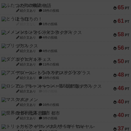
ふたつの街の物語
65
PT
紹介文あり
18件の投稿
とうほうの！
61
PT
紹介文なし
1件の投稿
メメントオンラインタクティクス
58
PT
紹介文あり
4件の投稿
ブリックス
56
PT
紹介文あり
4件の投稿
ダグエイトチェス
50
PT
紹介文あり
11件の投稿
アズール：シントラのステンドグラス
48
PT
紹介文あり
18件の投稿
ロシアン・キャンペーン：第5版デラックス
46
PT
紹介文あり
0件の投稿
マスクメン
40
PT
紹介文あり
16件の投稿
世界の七不思議：都市
40
PT
紹介文あり
3件の投稿
トリックギア - ペルソナ5 ザ・ロイヤル-
37
PT