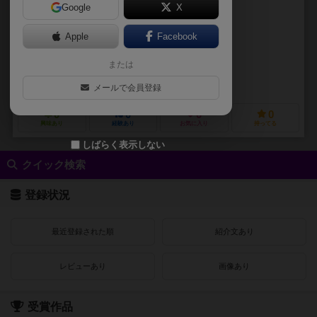
Google
X
作品説明文の編集者を募集中
Apple
Facebook
アーロン・ベルマー（Aaron Belmer）
または
アンドレ・ガルシア（Andre Garcia）
マリーナ・ケックマン（Marin
グレイフォックスゲームズ（Grey Fox Games）
メールで会員登録
0
0
0
0
興味あり
経験あり
お気に入り
持ってる
しばらく表示しない
クイック検索
登録状況
最近登録された順
紹介文あり
レビューあり
画像あり
受賞作品