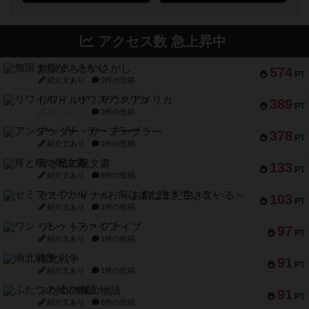
アクセス数 急上昇中
無限まちがいさがし
574
PT
紹介文あり
2件の投稿
リワイルド：サウスアメリカ
389
PT
紹介文なし
2件の投稿
アンダー・ザ・テーブラー
378
PT
紹介文あり
1件の投稿
宵と暁の呪文書
133
PT
紹介文あり
8件の投稿
セミファイナル ～お前はまだ生きている～
103
PT
紹介文あり
1件の投稿
ワン・トゥ・ファイブ
97
PT
紹介文あり
1件の投稿
南北戦争
91
PT
紹介文あり
1件の投稿
ふたつの城の物語
91
PT
紹介文あり
6件の投稿