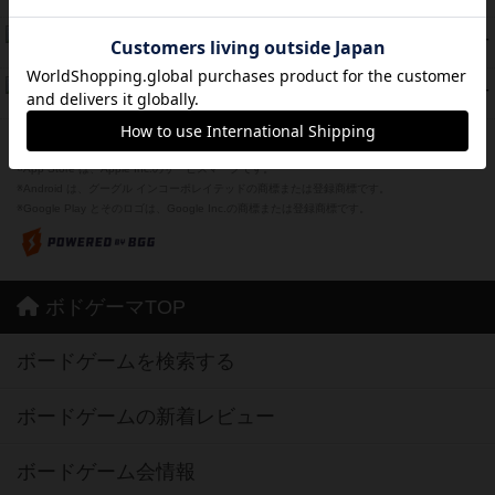
紹介文あり
1件の投稿
Bitter End ブタペスト救出作戦
45
PT
紹介文なし
1件の投稿
ドコジャン
42
PT
紹介文あり
10件の投稿
※Apple、Apple のロゴ は、米国および他の国々で登録されたApple Inc.の商標です。
※App Store は、Apple Inc.のサービスマークです。
※Android は、グーグル インコーポレイテッドの商標または登録商標です。
※Google Play とそのロゴは、Google Inc.の商標または登録商標です。
ボドゲーマTOP
ボードゲームを検索する
ボードゲームの新着レビュー
ボードゲーム会情報