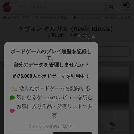
ログイン
ボドゲーマTOP
ボードゲームの検索
ケヴィン キルガス（Kevin Kircus） 1
ケヴィン キルガス（Kevin Kircus）
1個のボードゲーム
閉じる
ボードゲームのプレイ履歴を記録し
検索メニュー
て、
自分のデータを管理しませんか？
約75,000人
がボドゲーマを利用中！
遊んだボードゲームを記録する
コンクエスト・オブ・スペロス
気になるゲームのレビューを読む
Conquest of Speros
お気に入り作品・所有リストの共
有
ログイン / 会員登録（10秒）
2～4人
30分前後
10歳～
0件