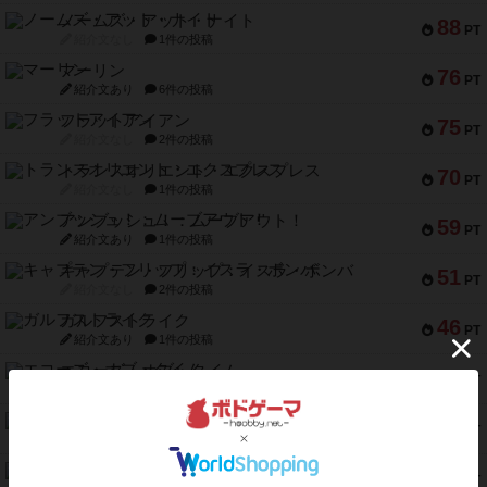
ノームズ・アット・ナイト
88
PT
紹介文なし
1件の投稿
マーリン
76
PT
紹介文あり
6件の投稿
フラットアイアン
75
PT
紹介文なし
2件の投稿
トランスオリエント・エクスプレス
70
PT
紹介文なし
1件の投稿
アンブッシュ！：ムーブアウト！
59
PT
紹介文あり
1件の投稿
キャプテン・フリップ：イスラ・ボンバ
51
PT
紹介文なし
2件の投稿
ガルフストライク
46
PT
紹介文あり
1件の投稿
エコーズ・オブ・タイム
45
PT
紹介文なし
8件の投稿
スカルキング
45
PT
紹介文あり
12件の投稿
海兵隊
45
PT