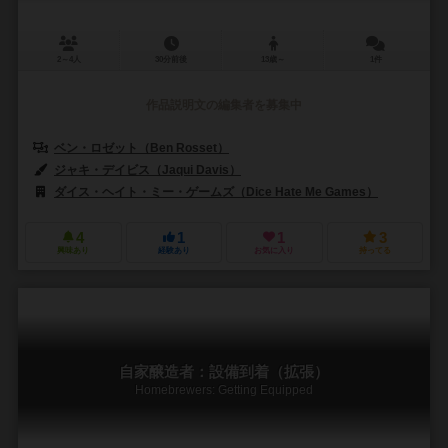
2～4人
30分前後
13歳～
1件
作品説明文の編集者を募集中
ベン・ロゼット（Ben Rosset）
ジャキ・デイビス（Jaqui Davis）
クリストファー・カークマン（Christ
ダイス・ヘイト・ミー・ゲームズ（Dice Hate Me Games）
グレータ
4
1
1
3
興味あり
経験あり
お気に入り
持ってる
自家醸造者：設備到着（拡張）
Homebrewers: Getting Equipped