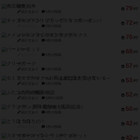
南北戦争
79
PT
紹介文あり
1件の投稿
キャプテン・フリップ：イスラ・ボンバ
72
PT
紹介文なし
2件の投稿
メメントオンラインタクティクス
70
PT
紹介文あり
4件の投稿
パーミッド
68
PT
紹介文なし
1件の投稿
クリーグ
57
PT
紹介文あり
1件の投稿
セミファイナル ～お前はまだ生きている～
53
PT
紹介文あり
1件の投稿
ふたつの街の物語
52
PT
紹介文あり
18件の投稿
クランク! ：冒険者たち（拡張）
50
PT
紹介文あり
4件の投稿
とうほうの！
42
PT
紹介文なし
1件の投稿
スターマイン・ラミー ポケット
42
PT