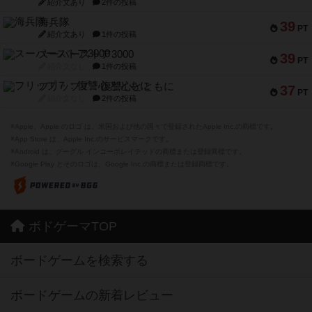
紹介文あり
2件の投稿
海兵隊
39
PT
紹介文あり
1件の投稿
スーパーストア3000
39
PT
紹介文なし
1件の投稿
フリップ７：復讐心とともに
37
PT
紹介文なし
2件の投稿
※Apple、Apple のロゴ は、米国および他の国々で登録されたApple Inc.の商標です。
※App Store は、Apple Inc.のサービスマークです。
※Android は、グーグル インコーポレイテッドの商標または登録商標です。
※Google Play とそのロゴは、Google Inc.の商標または登録商標です。
ボドゲーマTOP
ボードゲームを検索する
ボードゲームの新着レビュー