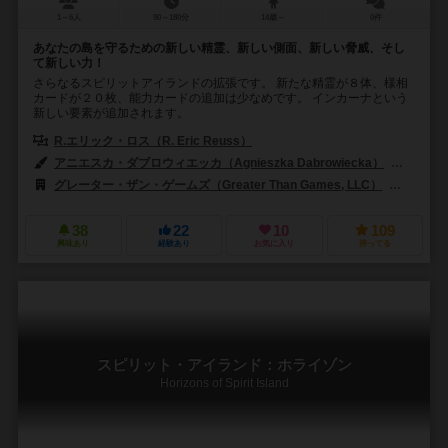
1～6人
90～180分
14歳～
0件
あなたの島を守るための新しい精霊、新しい側面、新しい脅威、そし
て新しい力！
さらなるスピリットアイランドの拡張です。 新たな精霊が８体、様相
カードが２０枚、能力カードの追加は少なめです。 インカーナという
新しい要素が追加されます。
R.エリック・ロス（R. Eric Reuss）
アニエスカ・ダブロウィエッカ（Agnieszka Dabrowiecka）
キャサリ
グレーター・ザン・ゲームズ（Greater Than Games, LLC）
アラキス
38
22
10
109
興味あり
経験あり
お気に入り
持ってる
スピリット・アイランド：ホライゾン
Horizons of Spirit Island