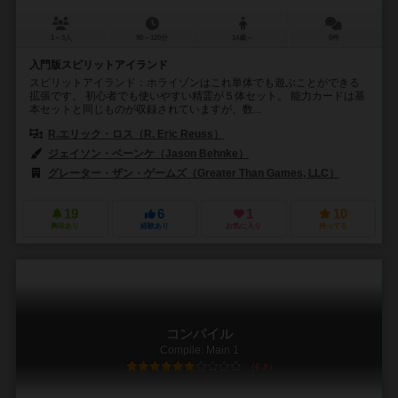
1～3人
90～120分
14歳～
0件
入門版スピリットアイランド
スピリットアイランド：ホライゾンはこれ単体でも遊ぶことができる
拡張です。 初心者でも使いやすい精霊が５体セット。 能力カードは基
本セットと同じものが収録されていますが、数...
R.エリック・ロス（R. Eric Reuss）
ジェイソン・ベーンケ（Jason Behnke）
キャット・G・バーメリン（Ka
グレーター・ザン・ゲームズ（Greater Than Games, LLC）
フォック
19
6
1
10
興味あり
経験あり
お気に入り
持ってる
コンパイル
Compile: Main 1
6.8