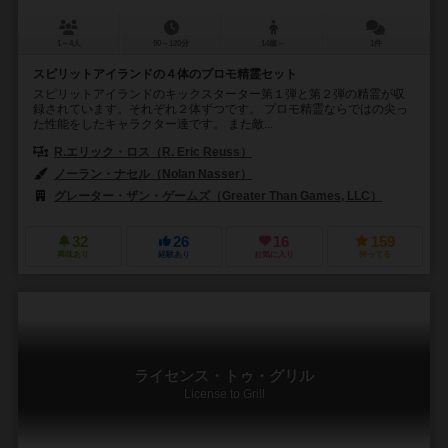
1～4人
90～120分
14歳～
1件
スピリットアイランドの４体のプロモ精霊セット
スピリットアイランドのキックスターター第１弾と第２弾の精霊が収
録されています。それぞれ２体ずつです。 プロモ精霊ならではの尖っ
た性能をしたキャラクター達です。 また敵...
R.エリック・ロス（R. Eric Reuss）
ノーラン・ナセル（Nolan Nasser）
ジョージ・ラモス（Jorge Ra
グレーター・ザン・ゲームズ（Greater Than Games, LLC）
エース・
32
26
16
159
興味あり
経験あり
お気に入り
持ってる
ライセンス・トゥ・グリル
License to Grill