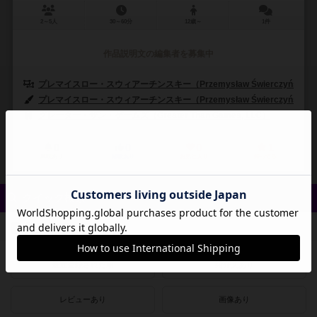
2～5人
30～60分
12歳～
1件
作品説明文の編集者を募集中
プレマイスロー・スウィアーチンスキー（Przemysław Świerczyński）
プレマイスロー・スウィアーチンスキー（Przemysław Świerczyński）
グレーター・ザン・ゲームズ（Greater Than Games, LLC）
0
0
0
1
興味あり
経験あり
お気に入り
持ってる
クイック検索
登録状況
最近登録された順
紹介文あり
レビューあり
画像あり