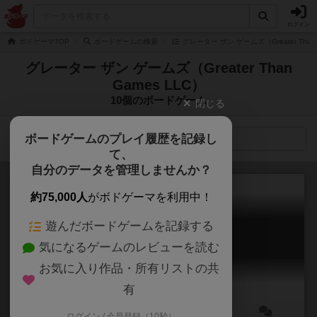
ログイン
ボドゲーマTOP
ボードゲームの検索
グレーター ザン ゲームズ（Greater Than
グレーター ザン ゲームズ（Greater Than
Games LLC）
10個のボードゲーム
閉じる
ボードゲームのプレイ履歴を記録し
検索メニュー
て、
自分のデータを管理しませんか？
約75,000人
がボドゲーマを利用中！
遊んだボードゲームを記録する
コンパイル 補助ユニット01
気になるゲームのレビューを読む
Compile: Aux 1
6.3
お気に入り作品・所有リストの共
有
ログイン / 会員登録（10秒）