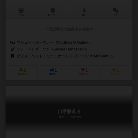
2～5人
45～75分
14歳～
1件
作品説明文の編集者を募集中
マシュー・オーマレー（Matthew O'Malley）
ベン・ロゼット（Ben R
サレ・ヘンダーソン（SaRae Henderson）
アダム・レボッタロ（Adam
ダイス・ヘイト・ミー・ゲームズ（Dice Hate Me Games）
グレータ
2
1
1
1
興味あり
経験あり
お気に入り
持ってる
自家醸造者
Homebrewers