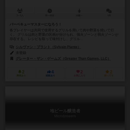
3～5人
30～60分
14歳～
1件
バーベキューマスターになろう！
各プレイヤーは共同で使用するグリルを用いて肉や野菜を焼いて行
く。 グリルは肉と野菜の区画が分けられ、強火ゾーンと弱火ゾーンが
存在する。 レシピを取って味付けし、グリル...
シルヴァン・プラント（Sylvain Plante）
ジョー・スラック（Joe Sl
未登録
グレーター・ザン・ゲームズ（Greater Than Games, LLC）
2
4
2
2
興味あり
経験あり
お気に入り
持ってる
地ビール醸造者
Microbrewers