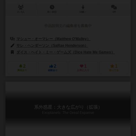
2～5人
45～60分
14歳～
1件
作品説明文の編集者を募集中
マシュー・オーマレー（Matthew O'Malley）
ベン・ロゼット（Ben R
サレ・ヘンダーソン（SaRae Henderson）
アダム・レボッタロ（Adam
ダイス・ヘイト・ミー・ゲームズ（Dice Hate Me Games）
グレータ
2
2
1
1
興味あり
経験あり
お気に入り
持ってる
系外惑星：大きな広がり（拡張）
Exoplanets: The Great Expanse