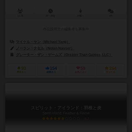
2人用
20～30分
14歳～
6件
作品説明文の編集者を募集中
マイケル・ヤン（Michael Yang）
ノーラン・ナセル（Nolan Nasser）
アレンパナカル（Allen Panak
グレーター・ザン・ゲームズ（Greater Than Games, LLC）
ジェム・
93
154
59
254
興味あり
経験あり
お気に入り
持ってる
スピリット・アイランド：羽根と炎
Spirit Island: Feather & Flame
6.3