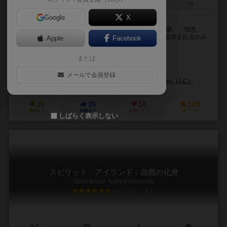
2人用
20～30分
14歳～
0件
Google
X
より多彩なプレイが可能に
コンパイル基本セットにあらたな3種のプロトコル「慈愛」「憎悪」
「無関心」を加える拡張セット。 新しいカード効果が追加されるのみ
Apple
Facebook
で、基本ルールの変更はありません。
または
マイケル・ヤン（Michael Yang）
ノーラン・ナセル（Nolan Nasser）
メールで会員登録
グレーター・ザン・ゲームズ（Greater Than Games, LLC）
マルディ
10
39
10
128
興味あり
経験あり
お気に入り
持ってる
しばらく表示しない
スピリット・アイランド：自然の化身
Spirit Island: Nature Incarnate
6.2