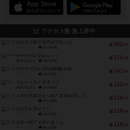
アクセス数 急上昇中
リワイルド：サウスアメリカ
552
PT
紹介文なし
2件の投稿
マーケットフレッシュ
170
PT
紹介文あり
1件の投稿
ファイアー・ブルズ / 火牛陣
141
PT
紹介文なし
1件の投稿
ワン・トゥ・ファイブ
122
PT
紹介文あり
1件の投稿
トランスオリエント・エクスプレス
119
PT
紹介文なし
1件の投稿
フラットアイアン
118
PT
紹介文なし
2件の投稿
エコーズ・オブ・タイム
118
PT
紹介文なし
8件の投稿