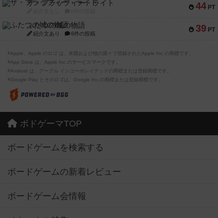
ザ・フラッフィー・ライト
44
PT
紹介文なし
0件の投稿
ふたつの城の物語
39
PT
紹介文あり
6件の投稿
※Apple、Apple のロゴ は、米国および他の国々で登録されたApple Inc.の商標です。
※App Store は、Apple Inc.のサービスマークです。
※Android は、グーグル インコーポレイテッドの商標または登録商標です。
※Google Play とそのロゴは、Google Inc.の商標または登録商標です。
ボドゲーマTOP
ボードゲームを検索する
ボードゲームの新着レビュー
ボードゲーム会情報