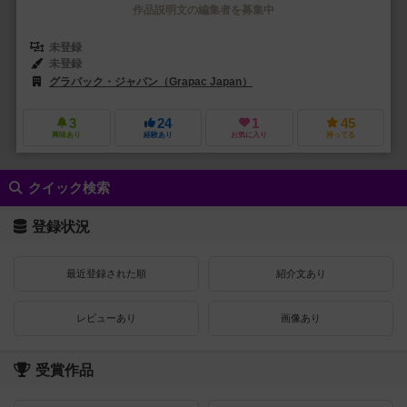
作品説明文の編集者を募集中
未登録
未登録
グラパック・ジャパン（Grapac Japan）
3
24
1
45
興味あり
経験あり
お気に入り
持ってる
クイック検索
登録状況
最近登録された順
紹介文あり
レビューあり
画像あり
受賞作品