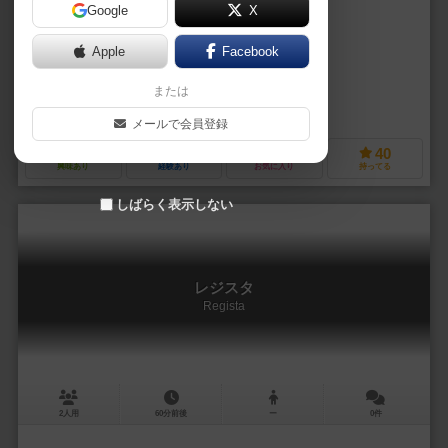
Google
X
作品説明文の編集者を募集中
Apple
Facebook
未登録
未登録
または
グラパック・ジャパン（Grapac Japan）
メールで会員登録
11
27
3
40
興味あり
経験あり
お気に入り
持ってる
しばらく表示しない
レジスタ
Regista
2人用
60分前後
ー
0件