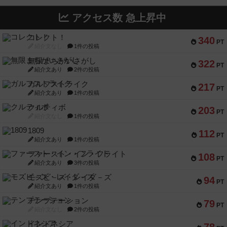
アクセス数 急上昇中
コレクト！
340
PT
紹介文なし
1件の投稿
無限まちがいさがし
322
PT
紹介文あり
2件の投稿
ガルフストライク
217
PT
紹介文あり
1件の投稿
クルティボ
203
PT
紹介文なし
1件の投稿
1809
112
PT
紹介文あり
1件の投稿
ファースト・イン・フライト
108
PT
紹介文あり
3件の投稿
モズビ－ズ・レイダ－ズ
94
PT
紹介文あり
1件の投稿
テンプテーション
79
PT
紹介文なし
2件の投稿
インドネシア