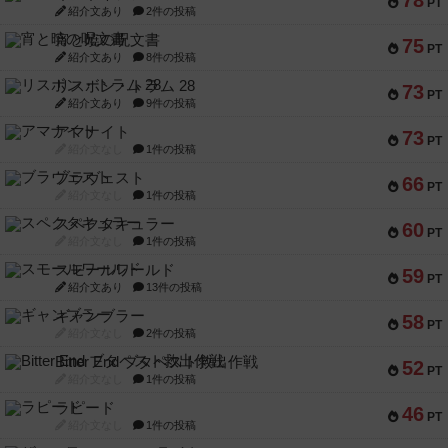
78
PT
紹介文あり
2件の投稿
宵と暁の呪文書
75
PT
紹介文あり
8件の投稿
リスボン・トラム 28
73
PT
紹介文あり
9件の投稿
アマナイト
73
PT
紹介文なし
1件の投稿
ブラヴェスト
66
PT
紹介文なし
1件の投稿
スペクタキュラー
60
PT
紹介文なし
1件の投稿
スモールワールド
59
PT
紹介文あり
13件の投稿
ギャンブラー
58
PT
紹介文なし
2件の投稿
Bitter End ブタペスト救出作戦
52
PT
紹介文なし
1件の投稿
ラピード
46
PT
紹介文なし
1件の投稿