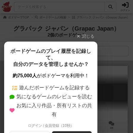
ログイン
ボドゲーマTOP
ボードゲームの検索
グラパック ジャパン（Grapac Japan）
グラパック ジャパン（Grapac Japan）
2個のボードゲーム
閉じる
ボードゲームのプレイ履歴を記録し
検索メニュー
て、
自分のデータを管理しませんか？
約75,000人
がボドゲーマを利用中！
遊んだボードゲームを記録する
レジスタ / サッカーチェス
気になるゲームのレビューを読む
Regista / Soccer Chess
お気に入り作品・所有リストの共
有
ログイン / 会員登録（10秒）
2人用
60分前後
12歳～
1件