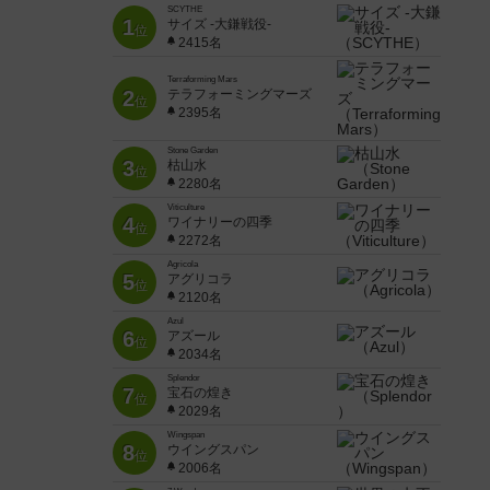
SCYTHE
1
サイズ -大鎌戦役-
位
2415名
Terraforming Mars
2
テラフォーミングマーズ
位
2395名
Stone Garden
3
枯山水
位
2280名
Viticulture
4
ワイナリーの四季
位
2272名
Agricola
5
アグリコラ
位
2120名
Azul
6
アズール
位
2034名
Splendor
7
宝石の煌き
位
2029名
Wingspan
8
ウイングスパン
位
2006名