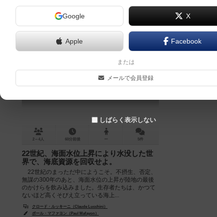
Google
X
Apple
Facebook
オーティス
または
Otys
メールで会員登録
6.0
しばらく表示しない
2～4人
60分前後
ー
5件
22世紀、海面水位上昇により水没した世
界で、海底資源を回収せよ。
22世紀のまっただ中にようこそ。不摂生、否定、
無謀の300年のあと、海面水位の上昇が陸地の最後
のかけらを飲み込みました。生存者たちは、かつて
ないほど高くそびえ立っている海上...
クロード・ルッキーニ（Claude Lucchini）
ポール・マファヨン（Paul Mafayon）