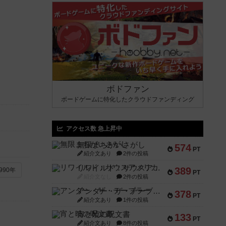
ボドファン
ボードゲームに特化したクラウドファンディング
アクセス数 急上昇中
無限まちがいさがし
574
PT
紹介文あり
2件の投稿
リワイルド：サウスアメリカ
389
990年
PT
紹介文なし
2件の投稿
アンダー・ザ・テーブラー
378
PT
紹介文あり
1件の投稿
宵と暁の呪文書
133
PT
紹介文あり
8件の投稿