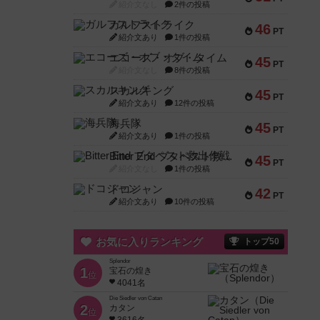
紹介文なし
2件の投稿
ガルフストライク
46
PT
紹介文あり
1件の投稿
エコーズ・オブ・タイム
45
PT
紹介文なし
8件の投稿
スカルキング
45
PT
紹介文あり
12件の投稿
海兵隊
45
PT
紹介文あり
1件の投稿
Bitter End ブタペスト救出作戦
45
PT
紹介文なし
1件の投稿
ドコジャン
42
PT
紹介文あり
10件の投稿
お気に入りランキング
トップ50
Splendor
1
宝石の煌き
位
4041名
Die Siedler von Catan
2
カタン
位