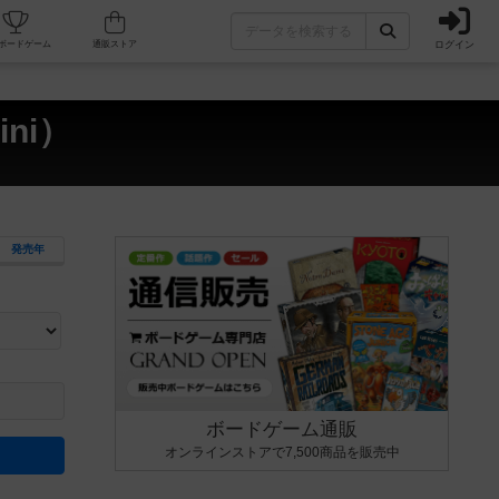
ログイン
カフェ/店舗
人気ボードゲーム
通販ストア
ni）
発売年
ます。マニュアルを読む時間や参加者へのルール説明時間は含まれていないため、初めて遊
できるよう、中世ファンタジー・クッキング・海賊同士の対決など、ゲームコンセプトを絞
にボードゲームに慣れている方向けの絞込機能です。例えば「ダイスロール」はランダム値
ボードゲーム通販
オンラインストアで7,500商品を販売中