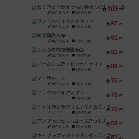
セミファイナル ～お前はまだ生きている～
103
PT
紹介文あり
1件の投稿
ワン・トゥ・ファイブ
97
PT
紹介文あり
1件の投稿
南北戦争
91
PT
紹介文あり
1件の投稿
ふたつの城の物語
91
PT
紹介文あり
6件の投稿
ノームズ・アット・ナイト
88
PT
紹介文なし
1件の投稿
マーリン
76
PT
紹介文あり
6件の投稿
フラットアイアン
75
PT
紹介文なし
2件の投稿
トランスオリエント・エクスプレス
70
PT
紹介文なし
1件の投稿
アンブッシュ！：ムーブアウト！
59
PT
紹介文あり
1件の投稿
キャプテン・フリップ：イスラ・ボンバ
51
PT