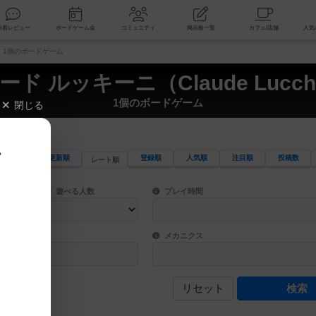
索
新着レビュー
ボードゲーム会
コミュニティ
掲示板一覧
i） 1個のボードゲーム
ード ルッキーニ（Claude Lucchi
1個のボードゲーム
閉じる
、
更新順
登録順
人気順
注目順
投稿数
レート順
ワード検索ができます。
検索できます。
プレイ対象人数に含まれるボードゲームを指定します。
目安となる所要時間を指定することができ
遊べる人数
プレイ時間
物などモチーフ・ストーリーを指定することができます。直感的にゲームシステムを理解
ゲーム性を構成するコアシステムです。主
バー
メカニクス
リセット