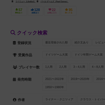
リベリュー（Libellud）
パール ゲームズ（Pearl Games）
57
128
22
95
興味あり
経験あり
お気に入り
持ってる
クイック検索
最近登録された順
紹介文あり
レビュ
登録状況
ドイツゲーム大賞
ドイツ年間ゲーム大賞
受賞作品
1人用
2人用
3～4人用
4～8人用
プレイヤー数
2021〜2022年
2019〜2020年
2016
発売時期
1950〜1980年
ライナー・クニツィア
クラウス・トイバ
作者