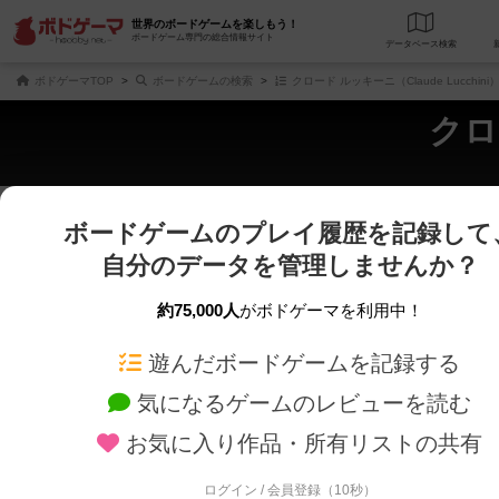
世界のボードゲームを楽しもう！
ボードゲーム専門の総合情報サイト
データベース
検
ボドゲーマTOP
ボードゲームの検索
クロード ルッキーニ（Claude Lucchin
クロ
ボードゲームのプレイ履歴を記録して
さくさく表示
じっくり表示
自分のデータを管理しませんか？
商品名、商品説明文、デザイナー名、テーマ名、メカニクス名を対象にフリー
ゲームデザイナー名を指定して
フリーワード
ゲームデザイナー
約75,000人
がボドゲーマを利用中！
遊んだボードゲームを記録する
対象年齢を指定します。
世界観や登場人
対象年齢
テーマ/フレー
気になるゲームのレビューを読む
お気に入り作品・所有リストの共有
ログイン / 会員登録（10秒）