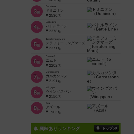
3616名
Dominion
3
ドミニオン
位
2530名
Battle Line
4
バトルライン
位
2378名
Terraforming Mars
5
テラフォーミングマーズ
位
2371名
6 nimmt!
6
ニムト
位
2202名
Carcassonne
7
カルカソンヌ
位
2191名
Wingspan
8
ウイングスパン
位
2150名
Azul
9
アズール
位
1903名
興味ありランキング
トップ50