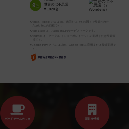
7 Wonders
9
世界の七不思議
位
1920名
※Apple、Apple のロゴ は、米国および他の国々で登録された
Apple Inc.の商標です。
※App Store は、Apple Inc.のサービスマークです。
※Android は、グーグル インコーポレイテッドの商標または登録商
標です。
※Google Play とそのロゴは、Google Inc.の商標または登録商標で
す。
ボードゲームカフェ
運営者情報