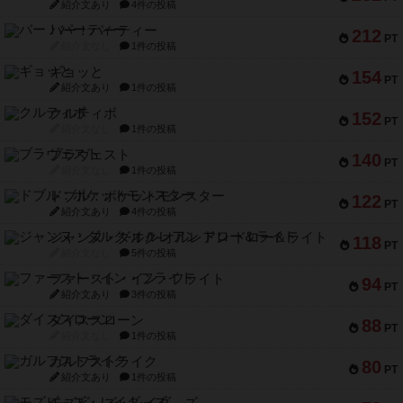
紹介文あり
4件の投稿
バー！パーティー
212
PT
紹介文なし
1件の投稿
ギョッと
154
PT
紹介文あり
1件の投稿
クルティボ
152
PT
紹介文なし
1件の投稿
ブラヴェスト
140
PT
紹介文なし
1件の投稿
ドブル：ポケットモンスター
122
PT
紹介文あり
4件の投稿
ジャンヌ・ダルク-オルレアン ドロー＆ライト
118
PT
紹介文なし
5件の投稿
ファースト・イン・フライト
94
PT
紹介文あり
3件の投稿
ダイススローン
88
PT
紹介文なし
1件の投稿
ガルフストライク
80
PT
紹介文あり
1件の投稿