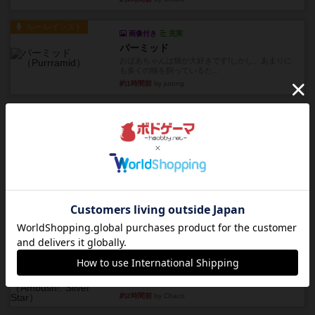
ルール/インスト
画像付き
充実
パーミッド
おばあちゃんは猫が大好きです!しかし、あまりに
も多くの猫を飼っているた...
約1時間前
by jurong
レビュー
画像付き
オラパ・マイン
お気に入りのplayte製です。オラパスペースから
やり、気に入りました...
約1時間前
by くみ
レビュー
マーリン
４人プレイ。インスト1時間プレイ2時間半。結構
ダイス運と手札のカード運...
約2時間前
by oliber
レビュー
アンブッシュ！：シルバースター
1987年にVictory Gamesが出版した『Silver Sta...
約2時間前
by Chaco