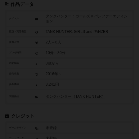
作品データ
タンクハンター：ガールズ＆パンツァーエディシ
タイトル
ョン
TANK HUNTER: GIRLS and PANZER
原題・英題表記
2人～8人
参加人数
10分～30分
プレイ時間
8歳から
対象年齢
2016年～
発売時期
3,241円
参考価格
タンクハンター（TANK HUNTER）
関連作品
クレジット
未登録
ゲームデザイン
未登録
アートワーク