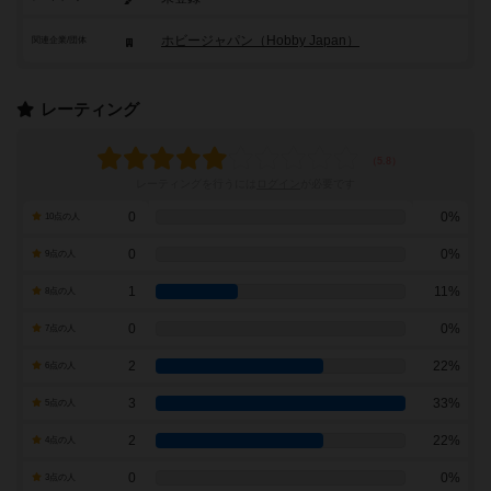
ホビージャパン（Hobby Japan）
関連企業/団体
レーティング
レーティングを行うには
ログイン
が必要です
0
0%
10点の人
0
0%
9点の人
1
11%
8点の人
0
0%
7点の人
2
22%
6点の人
3
33%
5点の人
2
22%
4点の人
0
0%
3点の人