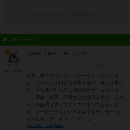
ログインするとフォームが表示されます
レビュー 2件
神
226名
0名
0
充実
oshio_sensei
当方、本来のタンクハンターを存じ上げませ
ん。ゲームに使用する戦車を選び、選んだ車両
カードを伏せた未発見状態からゲームがスター
ト。索敵、攻撃、回避などの項目があり、それ
ぞれの解決はすべてダイスの出目で行われま
す。ボードゲームという名目ですが、ボードは
使われず、カードと、一部ト...
続きを読む（約10年前）