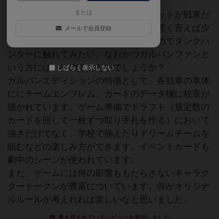
または
軽くテストプレイしてみました。ユニットが戦車だ
けなのでよく言えば戦闘の処理が楽、悪く言えば少
メールで会員登録
し物足りない気がします。しかし、初めてタンクハ
ンターに触れてみたい、なおかつガルパンファンと
いう方にはいいのではないでしょうか？
しばらく表示しない
ガルパンエディションの特徴として、各戦車の車体
ににチームエンブレム、カードのデータ欄に校章が
描かれています。ゲーム準備でドラフト（規定数の
カードを回して一枚ずつ取り手札を作る）において
強さだけでなく、学校で揃えたりドリームチームを
組むなどの楽しみ方ができます。イベントカードも
劇中のシーンが使われています。
また、ゲームには何の影響ももたらさないキャラク
タートークンが豊富についています。何かオリジナ
ルルールが考えれれば楽しいなと思いました。
最も読まれているレビューを表示しました