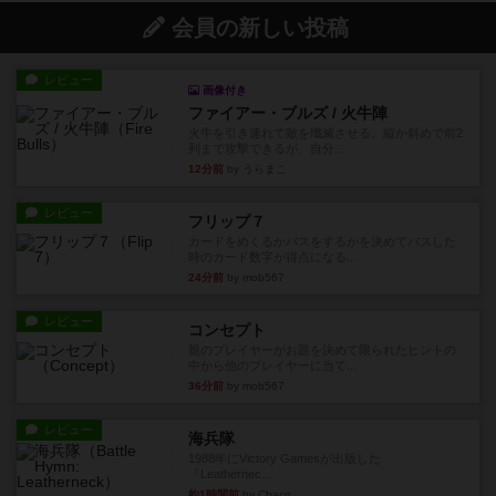
会員の新しい投稿
レビュー
画像付き
ファイアー・ブルズ / 火牛陣
火牛を引き連れて敵を殲滅させる。縦か斜めで前2
列まで攻撃できるが、自分...
12分前
by うらまこ
レビュー
フリップ７
カードをめくるかパスをするかを決めてパスした
時のカード数字が得点になる...
24分前
by mob567
レビュー
コンセプト
親のプレイヤーがお題を決めて限られたヒントの
中から他のプレイヤーに当て...
36分前
by mob567
レビュー
海兵隊
1988年にVictory Gamesが出版した
『Leathernec...
約1時間前
by Chaco