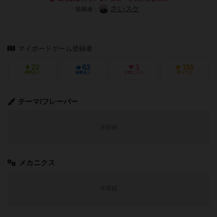
さいスケ
投稿者：
マイボードゲーム登録者
22
63
3
156
興味あり
経験あり
お気に入り
持ってる
テーマ/フレーバー
未登録
メカニクス
未登録