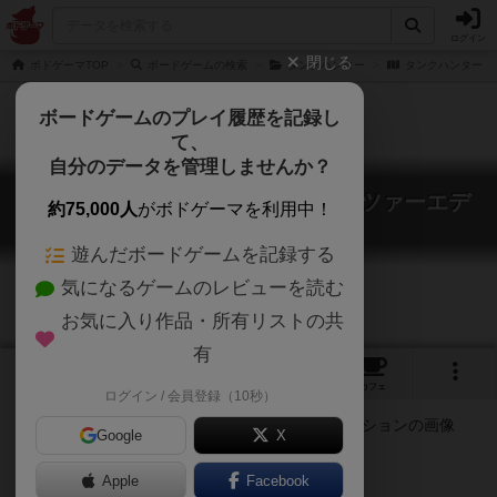
ログイン
閉じる
ボドゲーマTOP
ボードゲームの検索
タンクハンター
タンクハンター：
ボードゲームのプレイ履歴を記録し
て、
自分のデータを管理しませんか？
タンクハンター：ガールズ＆パンツァーエデ
約75,000人
がボドゲーマを利用中！
ィション
TANK HUNTER: GIRLS and PANZER
遊んだボードゲームを記録する
気になるゲームのレビューを読む
お気に入り作品・所有リストの共
有
1
2
17
トップ
画像
動画
レビュー
カフェ
ログイン / 会員登録（10秒）
Google
X
アニメ原作
美少女
Apple
Facebook