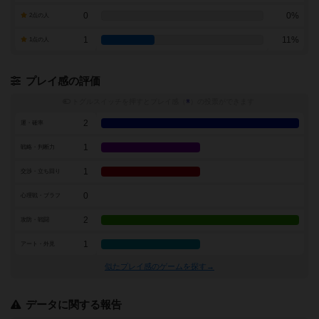
0
0%
2点の人
1
11%
1点の人
プレイ感の評価
トグルスイッチを押すとプレイ感（
※
）の投票ができます
2
運・確率
1
戦略・判断力
1
交渉・立ち回り
0
心理戦・ブラフ
2
攻防・戦闘
1
アート・外見
似たプレイ感のゲームを探す→
データに関する報告