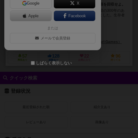
Google
X
22世紀、海面水位上昇により水没した世界で、海底資源を回収せよ。
22世紀のまっただ中にようこそ。不摂生、否定、無謀の300年のあ
と、海面水位の上昇が陸地の最後のかけらを飲み込みました。生存者
Apple
Facebook
たちは、かつてないほど高くそびえ立っている海上...
または
クロード・ルッキーニ（Claude Lucchini）
ポール・マファヨン（Paul Mafayon）
メールで会員登録
リベリュー（Libellud）
パール ゲームズ（Pearl Games）
57
128
22
96
興味あり
経験あり
お気に入り
持ってる
しばらく表示しない
クイック検索
登録状況
最近登録された順
紹介文あり
レビューあり
画像あり