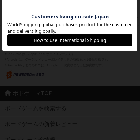
海兵隊
39
PT
紹介文あり
1件の投稿
スーパーストア3000
39
PT
紹介文なし
1件の投稿
フリップ７：復讐心とともに
37
PT
紹介文なし
2件の投稿
※Apple、Apple のロゴ は、米国および他の国々で登録されたApple Inc.の商標です。
※App Store は、Apple Inc.のサービスマークです。
※Android は、グーグル インコーポレイテッドの商標または登録商標です。
※Google Play とそのロゴは、Google Inc.の商標または登録商標です。
ボドゲーマTOP
ボードゲームを検索する
ボードゲームの新着レビュー
ボードゲーム会情報