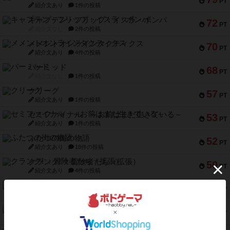
PT
紹介文あり
1件の投稿
キャプテン・フリップ：イスラ・ボンバ
72
PT
紹介文なし
2件の投稿
メメントオンラインタクティクス
70
PT
紹介文あり
4件の投稿
パーミッド
68
PT
紹介文なし
1件の投稿
クリーグ
57
PT
紹介文あり
1件の投稿
セミファイナル ～お前はまだ生きている～
53
PT
紹介文あり
1件の投稿
ふたつの街の物語
52
PT
紹介文あり
18件の投稿
クランク! ：冒険者たち（拡張）
50
PT
紹介文あり
4件の投稿
とうほうの！
42
PT
紹介文なし
1件の投稿
スターマイン・ラミー ポケット
42
PT
紹介文あり
2件の投稿