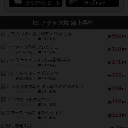
アクセス数 急上昇中
リワイルド：サウスアメリカ
552
PT
紹介文なし
2件の投稿
マーケットフレッシュ
170
PT
紹介文あり
1件の投稿
ファイアー・ブルズ / 火牛陣
141
PT
紹介文なし
1件の投稿
ワン・トゥ・ファイブ
122
PT
紹介文あり
1件の投稿
トランスオリエント・エクスプレス
119
PT
紹介文なし
1件の投稿
フラットアイアン
118
PT
紹介文なし
2件の投稿
エコーズ・オブ・タイム
118
PT
紹介文なし
8件の投稿
南北戦争
79