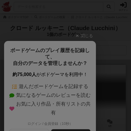
ログイン
ボドゲーマTOP
ボードゲームの検索
クロード ルッキーニ（Claude Lucchin
クロード ルッキーニ（Claude Lucchini）
1個のボードゲーム
閉じる
ボードゲームのプレイ履歴を記録し
検索メニュー
て、
自分のデータを管理しませんか？
約75,000人
がボドゲーマを利用中！
遊んだボードゲームを記録する
オーティス
気になるゲームのレビューを読む
Otys
6.0
お気に入り作品・所有リストの共
有
ログイン / 会員登録（10秒）
2～4人
60分前後
ー
5件