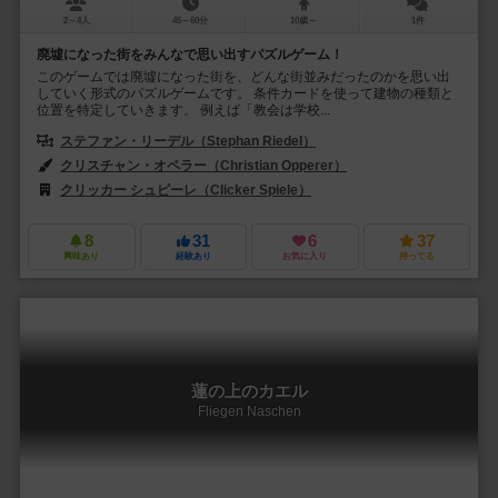
2～4人
45～60分
10歳～
1件
廃墟になった街をみんなで思い出すパズルゲーム！
このゲームでは廃墟になった街を、どんな街並みだったのかを思い出
していく形式のパズルゲームです。 条件カードを使って建物の種類と
位置を特定していきます。 例えば「教会は学校...
ステファン・リーデル（Stephan Riedel）
クリスチャン・オペラー（Christian Opperer）
クリッカー シュピーレ（Clicker Spiele）
8
31
6
37
興味あり
経験あり
お気に入り
持ってる
蓮の上のカエル
Fliegen Naschen