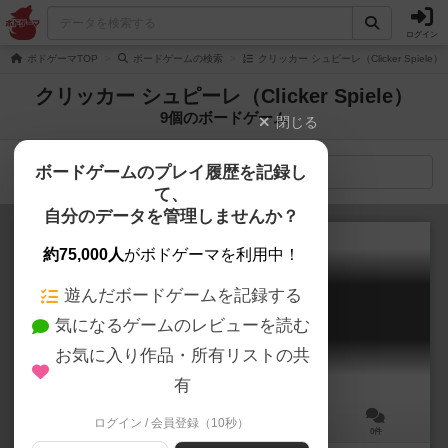
ログイン
ボドゲーマTOP
ボードゲームの検索
クリッカー シュピーレ（Clicker Spiel
クリッカー シュピーレ（Clicker Spiele）
9個のボードゲーム
閉じる
ボードゲームのプレイ履歴を記録し
検索メニュー
て、
自分のデータを管理しませんか？
約75,000人
がボドゲーマを利用中！
遊んだボードゲームを記録する
オールドタウン
気になるゲームのレビューを読む
Old Town
6.0
お気に入り作品・所有リストの共
有
ログイン / 会員登録（10秒）
1～4人
45分前後
10歳～
0件