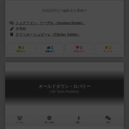
作品説明文の編集者を募集中
シュテファン・リーデル（Stephan Reidel）
未登録
クリッカー シュピーレ（Clicker Spiele）
0
1
0
2
興味あり
経験あり
お気に入り
持ってる
オールドタウン・ロバリー
Old Town Robbery
2～7人
30～40分
8歳～
0件