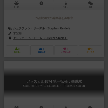
2～4人
－
7歳～
0件
作品説明文の編集者を募集中
シュテファン・リーデル（Stephan Reidel）
未登録
クリッカー シュピーレ（Clicker Spiele）
0
1
1
0
興味あり
経験あり
お気に入り
持ってる
ガッズヒル1874 第一拡張：鉄道駅
Gads Hill 1874: 1. Expansion – Railway Station