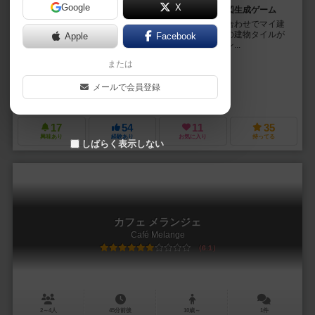
Google
X
廃村の地図を協力して思い出せ！ ロジックパズル地図生成ゲーム
失われた故郷の地図を思い出すゲーム。カードの組み合わせでマイ建
物の配置を絞り込んでいくと、可能性の失われた場所の建物タイルが
Apple
Facebook
得点になる！ うまくカードの条件がはまると次々コン...
または
ステファン・リーデル（Stephan Riedel）
クリスチャン・オペラー（Christian Opperer）
ステファン・リーデル（S
メールで会員登録
クリッカー シュピーレ（Clicker Spiele）
17
54
11
35
興味あり
経験あり
お気に入り
持ってる
しばらく表示しない
カフェ メランジェ
Café Melange
6.1
2～4人
45分前後
10歳～
1件