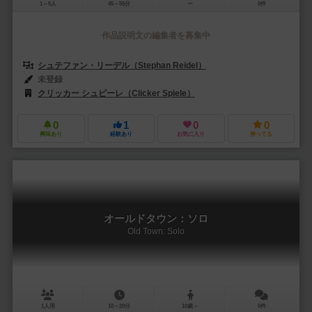
1～5人
45～55分
ー
0件
作品説明文の編集者を募集中
シュテファン・リーデル（Stephan Reidel）
未登録
クリッカー シュピーレ（Clicker Spiele）
0
1
0
0
興味あり
経験あり
お気に入り
持ってる
オールドタウン：ソロ
Old Town: Solo
1人用
10～20分
10歳～
0件