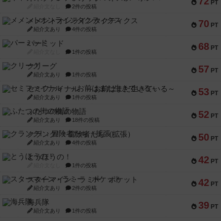
72
PT
紹介文なし
2件の投稿
メメントオンラインタクティクス
70
PT
紹介文あり
4件の投稿
パーミッド
68
PT
紹介文なし
1件の投稿
クリーグ
57
PT
紹介文あり
1件の投稿
セミファイナル ～お前はまだ生きている～
53
PT
紹介文あり
1件の投稿
ふたつの街の物語
52
PT
紹介文あり
18件の投稿
クランク! ：冒険者たち（拡張）
50
PT
紹介文あり
4件の投稿
とうほうの！
42
PT
紹介文なし
1件の投稿
スターマイン・ラミー ポケット
42
PT
紹介文あり
2件の投稿
海兵隊
39
PT
紹介文あり
1件の投稿