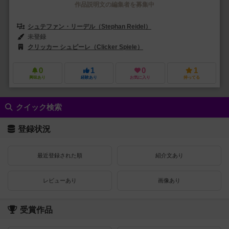
作品説明文の編集者を募集中
シュテファン・リーデル（Stephan Reidel）
未登録
クリッカー シュピーレ（Clicker Spiele）
0
1
0
1
興味あり
経験あり
お気に入り
持ってる
クイック検索
登録状況
最近登録された順
紹介文あり
レビューあり
画像あり
受賞作品