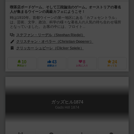
喫茶店ボードゲーム、そして三段論法のゲーム。オーストリアの著名
人が集まるウイーンの高級カフェにようこそ！
時は1910年。首都ウイーンの第一地区にある「カフェセントラル」
は、芸術、文学、政治、科学の様々な著名人の人気の待ち合わせ場所
となっていました。 お客の中には、フロイト...
ステファン・リーデル（Stephan Riedel）
クリスチャン・オペラー（Christian Opperer）
クリッカー シュピーレ（Clicker Spiele）
10
43
8
24
興味あり
経験あり
お気に入り
持ってる
ガッズヒル1874
Gads Hill 1874