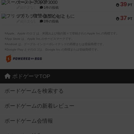
スーパーストア3000
39
PT
紹介文なし
1件の投稿
フリップ７：復讐心とともに
37
PT
紹介文なし
2件の投稿
※Apple、Apple のロゴ は、米国および他の国々で登録されたApple Inc.の商標です。
※App Store は、Apple Inc.のサービスマークです。
※Android は、グーグル インコーポレイテッドの商標または登録商標です。
※Google Play とそのロゴは、Google Inc.の商標または登録商標です。
ボドゲーマTOP
ボードゲームを検索する
ボードゲームの新着レビュー
ボードゲーム会情報