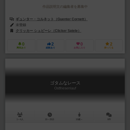
作品説明文の編集者を募集中
ギュンター・コルネット（Guenter Cornett）
ペール・ジルフェスター（P
未登録
クリッカー シュピーレ（Clicker Spiele）
0
2
0
2
興味あり
経験あり
お気に入り
持ってる
ゴタムなレース
Ostfriesenlauf
1～4人
15～25分
10歳～
0件