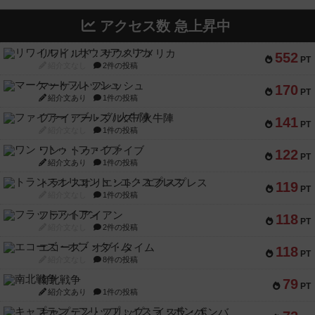
アクセス数 急上昇中
リワイルド：サウスアメリカ
552
PT
紹介文なし
2件の投稿
マーケットフレッシュ
170
PT
紹介文あり
1件の投稿
ファイアー・ブルズ / 火牛陣
141
PT
紹介文なし
1件の投稿
ワン・トゥ・ファイブ
122
PT
紹介文あり
1件の投稿
トランスオリエント・エクスプレス
119
PT
紹介文なし
1件の投稿
フラットアイアン
118
PT
紹介文なし
2件の投稿
エコーズ・オブ・タイム
118
PT
紹介文なし
8件の投稿
南北戦争
79
PT
紹介文あり
1件の投稿
キャプテン・フリップ：イスラ・ボンバ